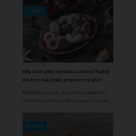
vánočního cukroví, které nesmí chybět
na svátečně prostřeném stole. Už jste
ČLÁNEK
ale vyzkoušeli margotkové kuličky?
Pokud patříte mezi příznivce tyčinky
Margot, recept na margotkové kuličky
je pro vás jako stvořený.
Kdy začít péct vánoční cukroví? Každý
druh to má jinak, připravte si plán
Rozhodli jste se, že si letos napečete
všechno vánoční cukroví sami? V tom
případě si jistě říkáte, kdy přesně začít.
Odpověď na tuto otázku závisí na tom,
pro jaké druhy vánočního cukroví jste
ČLÁNEK
se rozhodli. Zatímco na zázvorky je čas