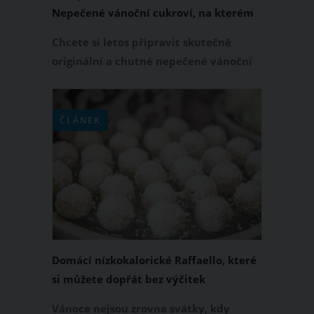
Nepečené vánoční cukroví, na kterém
si milovníci kávy rádi pochutnají po
Chcete si letos připravit skutečně
celý rok
originální a chutné nepečené vánoční
cukroví? Zvlášť pokud patříte k
milovníkům kávy, tím pravým pro vás
jsou kávová zrna v čokoládě, kterým
ČLÁNEK
rozhodně neodoláte. Vyzkoušejte
následující recept na kávová zrna,
která voní kávou a kakaem a která jsou
polité čokoládou.
Domácí nízkokalorické Raffaello, které
si můžete dopřát bez výčitek
Vánoce nejsou zrovna svátky, kdy