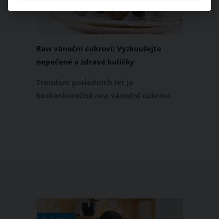
po něm během svátků zapráší.
Raw vánoční cukroví: Vyzkoušejte
nepečené a zdravé kuličky
Trendem posledních let je
bezkonkurečně raw vánoční cukroví.
Jestli si chcete o letošních svátcích
pochutnat na něčem sladkém a
zároveň zdravém, připravte si raw
nepečené kuličky. Nenajdete v nich
bílou mouku, rafinovaný cukr ani
ztužené tuky. Naopak vás mile
překvapí svou báječnou chutí.