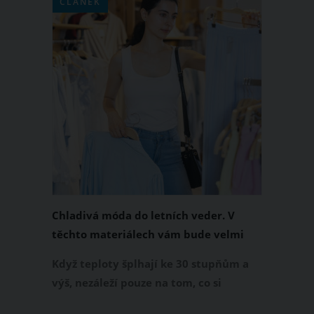
ČLÁNEK
Chladivá móda do letních veder. V
těchto materiálech vám bude velmi
příjemně
Když teploty šplhají ke 30 stupňům a
výš, nezáleží pouze na tom, co si
obléknete, ale také z čeho je oblečení