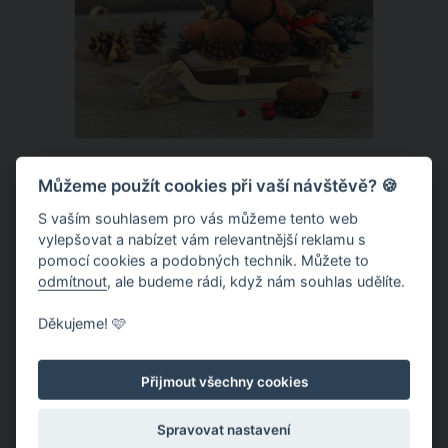
již koncem listopadu, například vosí
hnízda si připravte až těsně před
Vánoci.
Recept na medovníkové kuličky:
Můžeme použít cookies při vaší návštěvě? 🍪
Příprava tohoto vynikajícího vánočního
S vaším souhlasem pro vás můžeme tento web
cukroví je jednoduchá, z talíře ale zmizí
Chystáte se opět po roce, že se v
vylepšovat a nabízet vám relevantnější reklamu s
mezi prvními
pomocí cookies a podobných technik. Můžete to
nejbližších dnech pustíte do pečení
odmítnout
, ale budeme rádi, když nám souhlas udělíte.
vánočního cukroví? Vedle lineckého,
perníčků a vanilkových rohlíčků určitě
Děkujeme! 🩷
vyzkoušejte také výborné
ČLÁNEK
medovníkové kuličky. Toto vánoční
Přijmout všechny cookies
cukroví chutná podobně jako oblíbený
medovník nebo Marlenka a zaručeně se
Spravovat nastavení