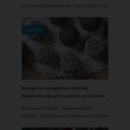
bychom především my ženy jásaly. Tím
hlavně myslíme to, že naše dieta je
rázem ta tam! Začíná to sladkostmi na
Mikuláše, přes vánočního smaženého
ČLÁNEK
kapra s bramborovým salátem a
cukroví, které prostě musíme ochutnat
až po obležené mísy a chlebíčky na
Silvestra.
Recept na margotkové kuličky:
Nepečené vánoční cukroví, po kterém
se zapráší
Burizonové koule, medovníkové
kuličky, raffaello nebo kokosová roláda
patří k oblíbeným druhům nepečeného