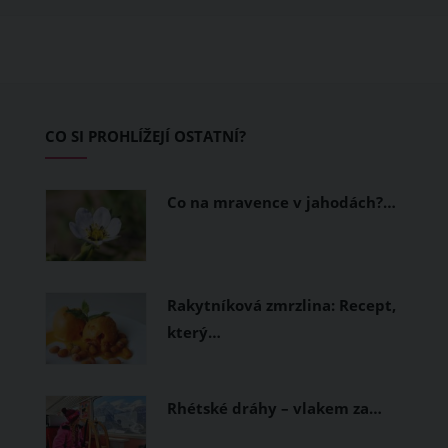
ušité. Některé materiály totiž zadržují
teplo a pot, jiné naopak nechají
pokožku dýchat a pomohou vám
zvládnout i opravdu horké dny.
Základem letního šatníku by proto
CO SI PROHLÍŽEJÍ OSTATNÍ?
měly být přírodní nebo funkční
prodyšné tkaniny a volnější střihy.
Co na mravence v jahodách?…
Rakytníková zmrzlina: Recept,
který…
Rhétské dráhy – vlakem za…