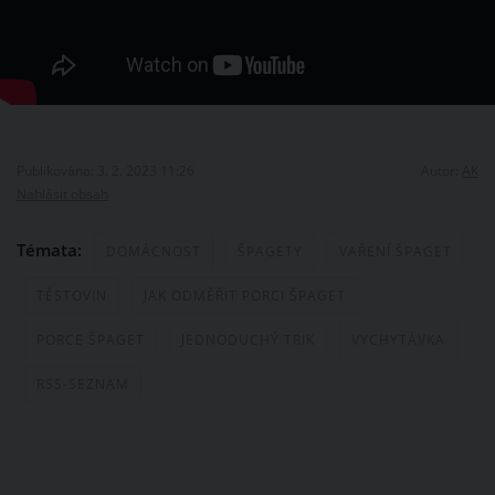
Publikováno: 3. 2. 2023 11:26
Autor:
AK
Nahlásit obsah
Témata:
DOMÁCNOST
ŠPAGETY
VAŘENÍ ŠPAGET
TĚSTOVIN
JAK ODMĚŘIT PORCI ŠPAGET
PORCE ŠPAGET
JEDNODUCHÝ TRIK
VYCHYTÁVKA
RSS-SEZNAM