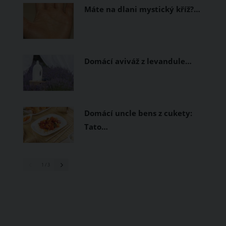
Máte na dlani mystický kříž?…
Domácí aviváž z levandule…
Domácí uncle bens z cukety:
Tato…
1
/ 3