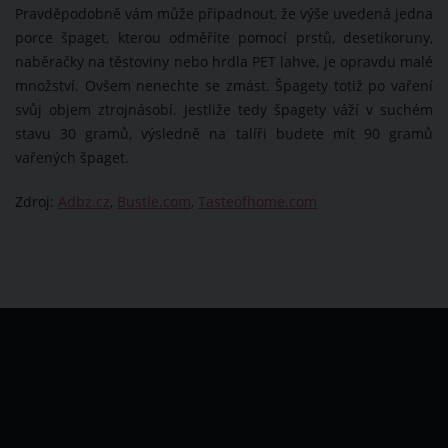
Pravděpodobně vám může připadnout, že výše uvedená jedna
porce špaget, kterou odměříte pomocí prstů, desetikoruny,
naběračky na těstoviny nebo hrdla PET lahve, je opravdu malé
množství. Ovšem nenechte se zmást. Špagety totiž po vaření
svůj objem ztrojnásobí. Jestliže tedy špagety váží v suchém
stavu 30 gramů, výsledně na talíři budete mít 90 gramů
vařených špaget.
Zdroj:
Adbz.cz
,
Bustle.com
,
Tasteofhome.com