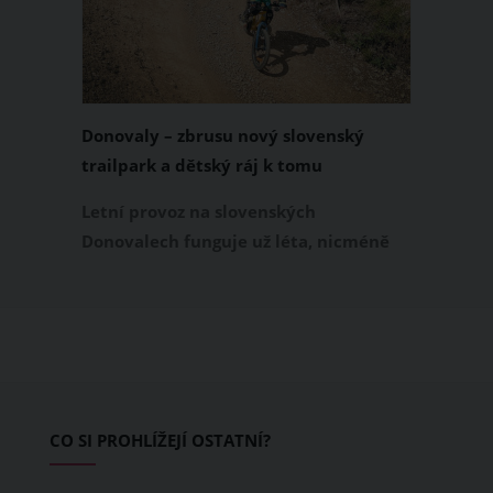
Donovaly – zbrusu nový slovenský
trailpark a dětský ráj k tomu
Letní provoz na slovenských
Donovalech funguje už léta, nicméně
dosud cílil především na pěší a rodiny s
dětmi. Letos nově se Donovaly zapisují
také na dovolenkové seznamy bikerů,
protože tu vznikl zbrusu nový trailpark,
který svými flowtraily zaujme i
začínající jezdce.
CO SI PROHLÍŽEJÍ OSTATNÍ?