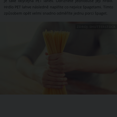
je také obyčejná PET lahev. Odřízněte jednoduše její hrdlo.
Hrdlo PET lahve následně naplňte co nejvíce špagetami. Tímto
způsobem opět velmi snadno odměříte jednu porci špaget.
ZDROJ: SHUTTERSTOCK