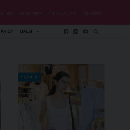
STĚNKA
REDAKTORKY
PŘIDEJ SE K NÁM
PŘIHLÁŠENÍ
KVÍZY
DALŠÍ
ČLÁNEK