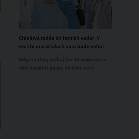
Chladivá móda do letních veder. V
těchto materiálech vám bude velmi
příjemně
Když teploty šplhají ke 30 stupňům a
výš, nezáleží pouze na tom, co si
o
obléknete, ale také z čeho je oblečení
á
ušité. Některé materiály totiž zadržují
teplo a pot, jiné naopak nechají
pokožku dýchat a pomohou vám
zvládnout i opravdu horké dny.
Základem letního šatníku by proto
měly být přírodní nebo funkční
prodyšné tkaniny a volnější střihy.