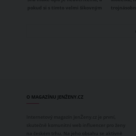
malou šanc
pokud si s tímto velmi šikovným
trojnásob
nástrojem víte rady, dokážete na
Koktová se
svém obličeji vykouzlit naprosté
pochlubila
umění. Své o tom ví i tato
Josefem Ko
nevěsta, která vám ukáže krok za
pořízení up
krokem, jak na svatební líčení,
Manželé Ko
které vám vydrží po celý den.
příležitost
svatbu, kt
připomíná 
manželství
O MAGAZÍNU JENŽENY.CZ
Internetový magazín JenŽeny.cz je první,
skutečně komunitní web influencer pro ženy
na českém trhu. Na jeho obsahu se aktivně