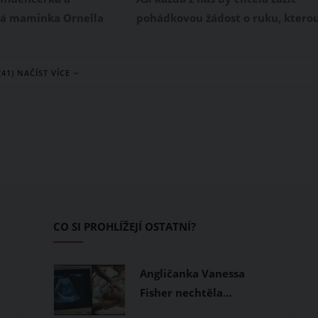
i na společný život
ná maminka Ornella
pohádkovou žádost o ruku, ktero
 na Instagramu
známe z romantických filmů.
 svatební fotkou s
Pravá pohádková žádost by měla
(41) NAČÍST VÍCE
ktou, od jejíhož
být zároveň i originální, neboť
lynulo již osm let.
večeře při svíčkách v restauraci j
ktovi u této
už přece jenom trochu klišé.
i oslavili bronzovou
Tento muž sáhl hluboko do
erá se tradičně
studnice nápadů a vymyslel něco
právě po osmi letech
opravdu jedinečného a
.
nádherného.
CO SI PROHLÍŽEJÍ OSTATNÍ?
Angličanka Vanessa
Fisher nechtěla…