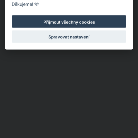
Autoři studie také poznamenávají, že třeba Američanky čekají
Děkujeme! 🩷
s nevěrou zhruba 8,5 let po svatbě. To Irky jsou mnohem
rychlejší a podvádějí svého partnera už 3,6 roku po svatbě.
Přijmout všechny cookies
Spravovat nastavení