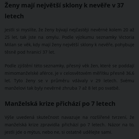
Ženy mají největší sklony k nevěře v 37
letech
Jestli si myslíte, že ženy bývají nejčastěji nevěrné kolem 20 až
25 let, tak jste na omylu. Podle výzkumu seznamky Victoria
Milan se věk, kdy mají ženy největší sklony k nevěře, pohybuje
těsně pod hranicí 37 let.
Podle zjištění této seznamky, přesný věk žen, které se poddají
mimomanželské aférce, je v celosvětovém měřítku přesně 36,6
let. Tyto ženy se v průměru vdávaly v 29 letech. Svému
manželovi tak byly nevěrné zhruba 7 až 8 let po svatbě.
Manželská krize přichází po 7 letech
Výše uvedená skutečnost navazuje na rozšířené tvrzení, že
manželská krize zpravidla přichází po 7 letech. Názor na to,
jestli jde o mýtus, nebo ne, si ostatně udělejte sami.