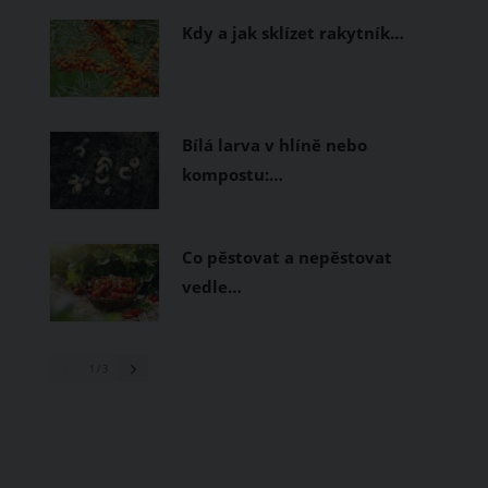
Kdy a jak sklízet rakytník…
Bílá larva v hlíně nebo
kompostu:…
Co pěstovat a nepěstovat
vedle…
1
/ 3