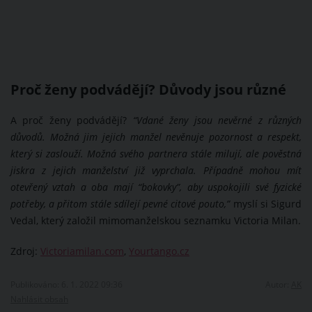
Proč ženy podvádějí? Důvody jsou různé
A proč ženy podvádějí?
“Vdané ženy jsou nevěrné z různých
důvodů. Možná jim jejich manžel nevěnuje pozornost a respekt,
který si zaslouží. Možná svého partnera stále milují, ale pověstná
jiskra z jejich manželství již vyprchala. Případně mohou mít
otevřený vztah a oba mají “bokovky”, aby uspokojili své fyzické
potřeby, a přitom stále sdílejí pevné citové pouto,”
myslí si Sigurd
Vedal, který založil mimomanželskou seznamku Victoria Milan.
Zdroj:
Victoriamilan.com
,
Yourtango.cz
Publikováno: 6. 1. 2022 09:36
Autor:
AK
Nahlásit obsah