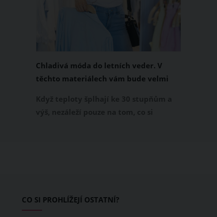
Chladivá móda do letních veder. V
těchto materiálech vám bude velmi
příjemně
Když teploty šplhají ke 30 stupňům a
výš, nezáleží pouze na tom, co si
obléknete, ale také z čeho je oblečení
ušité. Některé materiály totiž zadržují
teplo a pot, jiné naopak nechají
pokožku dýchat a pomohou vám
zvládnout i opravdu horké dny.
Základem letního šatníku by proto
CO SI PROHLÍŽEJÍ OSTATNÍ?
měly být přírodní nebo funkční
prodyšné tkaniny a volnější střihy.