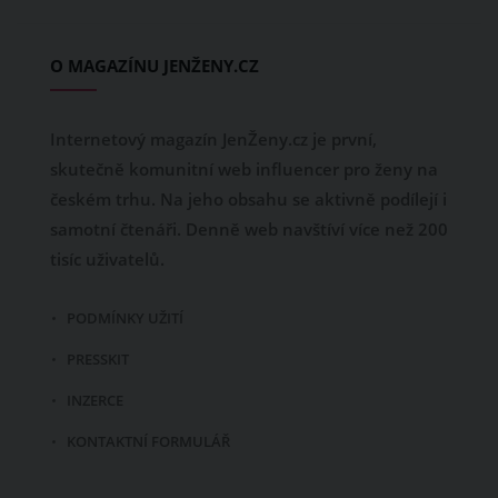
O MAGAZÍNU JENŽENY.CZ
Internetový magazín JenŽeny.cz je první,
skutečně komunitní web influencer pro ženy na
českém trhu. Na jeho obsahu se aktivně podílejí i
samotní čtenáři. Denně web navštíví více než 200
tisíc uživatelů.
PODMÍNKY UŽITÍ
PRESSKIT
INZERCE
KONTAKTNÍ FORMULÁŘ