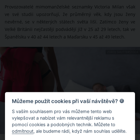
Provozovatelé mimomanželské seznamky Victoria Milan však
ve své studii upozorňují, že průměrný věk, kdy jsou ženy
nevěrné, se v některých státech světa liší. Zatímco ženy ve
Velké Británii nejčastěji podvádějí již v 25 až 29 letech, tak ve
Španělsku v 40 až 44 letech a Maďarsku v 45 až 49 letech.
ZDROJ: SHUTTERSTOCK
Můžeme použít cookies při vaší návštěvě? 🍪
S vaším souhlasem pro vás můžeme tento web
vylepšovat a nabízet vám relevantnější reklamu s
pomocí cookies a podobných technik. Můžete to
odmítnout
, ale budeme rádi, když nám souhlas udělíte.