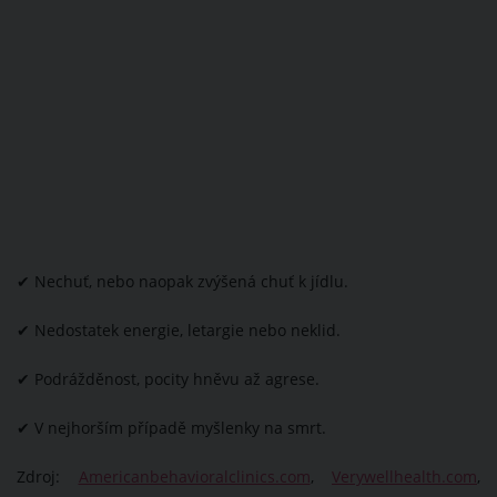
✔ Nechuť, nebo naopak zvýšená chuť k jídlu.
✔ Nedostatek energie, letargie nebo neklid.
✔ Podrážděnost, pocity hněvu až agrese.
✔ V nejhorším případě myšlenky na smrt.
Zdroj:
Americanbehavioralclinics.com
,
Verywellhealth.com
,