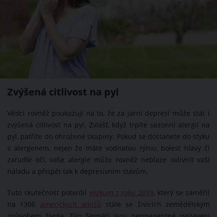
Zvýšená citlivost na pyl
Vědci rovněž poukazují na to, že za jarní depresí může stát i
zvýšená citlivost na pyl. Zvlášť, když trpíte sezonní alergií na
pyl, patříte do ohrožené skupiny. Pokud se dostanete do styku
s alergenem, nejen že máte vodnatou rýmu, bolest hlavy či
zarudlé oči, vaše alergie může rovněž neblaze ovlivnit vaši
náladu a přispět tak k depresivním stavům.
Tuto skutečnost potvrdil
výzkum z roku 2019
, který se zaměřil
na 1306
amerických amišů
stále se živících zemědělským
způsobem života. Tito farmáři jsou permanentně vystaveni