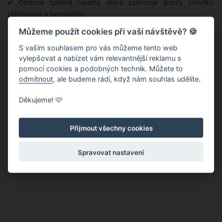
✔ Obecně špatná nálada, která zahrnuje pocity smutku,
sklíčenosti a beznaděje.
Můžeme použít cookies při vaší návštěvě? 🍪
✔ Malý, nebo žádný zájem o aktivity, které jste dříve dělali
S vaším souhlasem pro vás můžeme tento web
často a rádi.
vylepšovat a nabízet vám relevantnější reklamu s
pomocí cookies a podobných technik. Můžete to
✔ Nespavost a další problémy se spánkem.
odmítnout
, ale budeme rádi, když nám souhlas udělíte.
✔ Zhoršené soustředění a paměť, mozková mlha.
Děkujeme! 🩷
Přijmout všechny cookies
Spravovat nastavení