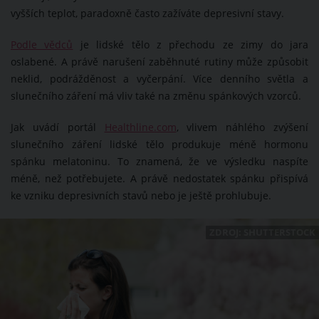
vyšších teplot, paradoxně často zažíváte depresivní stavy.
Podle vědců
je lidské tělo z přechodu ze zimy do jara
oslabené. A právě narušení zaběhnuté rutiny může způsobit
neklid, podrážděnost a vyčerpání. Více denního světla a
slunečního záření má vliv také na změnu spánkových vzorců.
Jak uvádí portál
Healthline.com
, vlivem náhlého zvýšení
slunečního záření lidské tělo produkuje méně hormonu
spánku melatoninu. To znamená, že ve výsledku naspíte
méně, než potřebujete. A právě nedostatek spánku přispívá
ke vzniku depresivních stavů nebo je ještě prohlubuje.
ZDROJ: SHUTTERSTOCK