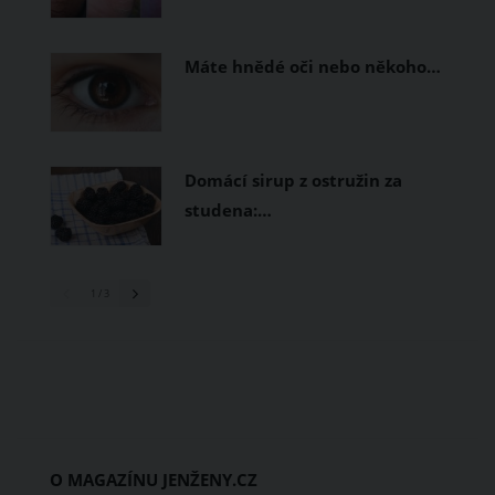
Máte hnědé oči nebo někoho…
Domácí sirup z ostružin za
studena:…
1
/ 3
O MAGAZÍNU JENŽENY.CZ