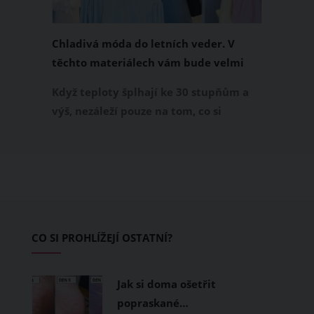
Chladivá móda do letních veder. V
těchto materiálech vám bude velmi
příjemně
Když teploty šplhají ke 30 stupňům a
výš, nezáleží pouze na tom, co si
obléknete, ale také z čeho je oblečení
ušité. Některé materiály totiž zadržují
teplo a pot, jiné naopak nechají
pokožku dýchat a pomohou vám
zvládnout i opravdu horké dny.
Základem letního šatníku by proto
CO SI PROHLÍŽEJÍ OSTATNÍ?
měly být přírodní nebo funkční
prodyšné tkaniny a volnější střihy.
Jak si doma ošetřit
popraskané…