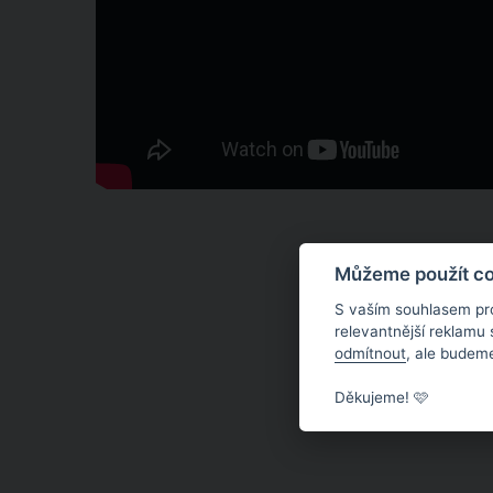
Můžeme použít coo
S vaším souhlasem pr
relevantnější reklamu
odmítnout
, ale budeme
Děkujeme! 🩷