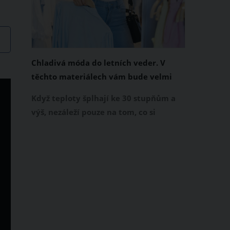
Chladivá móda do letních veder. V
těchto materiálech vám bude velmi
příjemně
Když teploty šplhají ke 30 stupňům a
výš, nezáleží pouze na tom, co si
obléknete, ale také z čeho je oblečení
ušité. Některé materiály totiž zadržují
teplo a pot, jiné naopak nechají
pokožku dýchat a pomohou vám
zvládnout i opravdu horké dny.
Základem letního šatníku by proto
měly být přírodní nebo funkční
prodyšné tkaniny a volnější střihy.