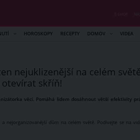
E-SHOP
NÁ
NUTÍ
HOROSKOPY
RECEPTY
DOMOV
VIDEA
 ten nejuklizenější na celém světě
otevírat skříň!
ganizátorka věcí. Pomáhá lidem dosáhnout větší efektivity pr
í a nejorganizovanější dům na celém světě. Podívejte se na vid