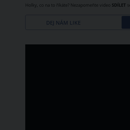
Holky, co na to říkáte? Nezapomeňte video
SDÍLET
se
DEJ NÁM LIKE