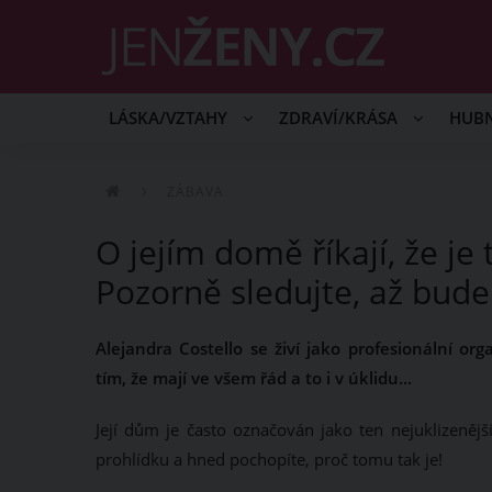
LÁSKA/VZTAHY
ZDRAVÍ/KRÁSA
HUB
ZÁBAVA
O jejím domě říkají, že je
Pozorně sledujte, až bude 
Alejandra Costello se živí jako profesionální or
tím, že mají ve všem řád a to i v úklidu...
Její dům je často označován jako ten nejuklizenějš
prohlídku a hned pochopíte, proč tomu tak je!