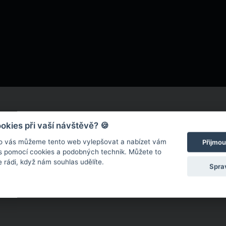
kies při vaší návštěvě? 🍪
o vás můžeme tento web vylepšovat a nabízet vám
Přijmou
 s pomocí cookies a podobných technik. Můžete to
 rádi, když nám souhlas udělíte.
Spra