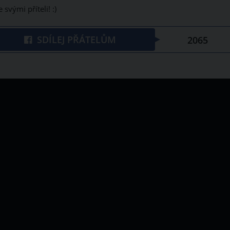
 svými příteli! :)
SDÍLEJ PŘÁTELŮM
2065