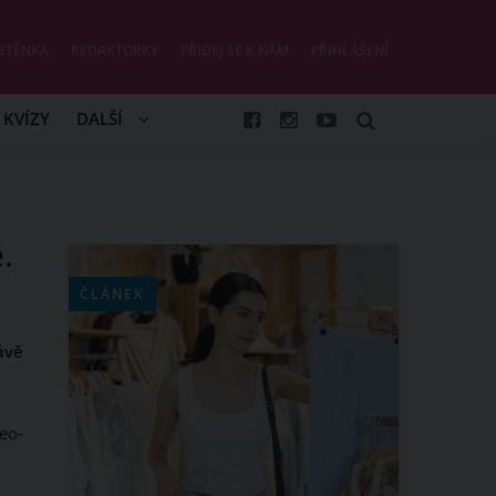
STĚNKA
REDAKTORKY
PŘIDEJ SE K NÁM
PŘIHLÁŠENÍ
KVÍZY
DALŠÍ
.
ČLÁNEK
ávě
eo-