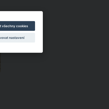
t všechny cookies
e
vovat nastavení