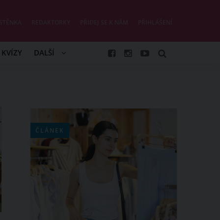
STĚNKA
REDAKTORKY
PŘIDEJ SE K NÁM
PŘIHLÁŠENÍ
KVÍZY
DALŠÍ
ČLÁNEK