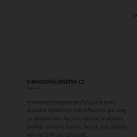
Špičák svým návštěvníkům již v
příjemně j
zimě, teď se na kopec za pár
káva. Pok
(
minut dostanou i bikeři a pěší.
press, nep
Bikeři sem míří za traily všeho
kávovar an
druhu, pěší a rodiny s dětmi zas
Stačí dvě 
za výhledem z rozhledny na
během něko
Jizerky, dětským hřištěm nebo
připravíte
dobrou kuchyní v restauraci
bohatou pě
Rozhledna.
z oblíbené
O MAGAZÍNU JENŽENY.CZ
Internetový magazín JenŽeny.cz je první,
skutečně komunitní web influencer pro ženy
na českém trhu. Na jeho obsahu se aktivně
podílejí i samotní čtenáři. Denně web navštíví
více než 200 tisíc uživatelů.