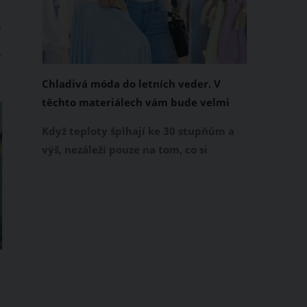
o
ý
é
Chladivá móda do letních veder. V
těchto materiálech vám bude velmi
příjemně
Když teploty šplhají ke 30 stupňům a
výš, nezáleží pouze na tom, co si
obléknete, ale také z čeho je oblečení
ušité. Některé materiály totiž zadržují
teplo a pot, jiné naopak nechají
pokožku dýchat a pomohou vám
zvládnout i opravdu horké dny.
Základem letního šatníku by proto
měly být přírodní nebo funkční
prodyšné tkaniny a volnější střihy.