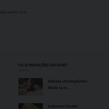
ako domácí ledová
sjednocený vzhled. Vedle kvalitní
ud máte doma french
ochrany před sluncem hraje
4843) NAČÍST VÍCE
otřebujete drahý
důležitou roli také strava a
i speciální vybavení.
některé živiny, které mohou
základní ingredience a
podpořit přirozené procesy v kůži
lika minut si
Které látky patří mezi nejčastěji
 krémové frappé s
doporučované a co od nich
nou, které chutná jako
můžete reálně očekávat?
 kavárny.
CO SI PROHLÍŽEJÍ OSTATNÍ?
Nákaza chlamydiemi:
Může za ni…
Instantní čínské