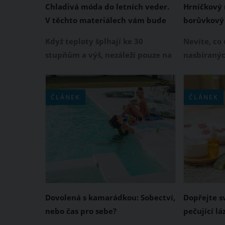
Chladivá móda do letních veder.
Hrníčkový 
V těchto materiálech vám bude
borůvkový
velmi příjemně
koláč s dr
Když teploty šplhají ke 30
Nevíte, co 
pár minut
stupňům a výš, nezáleží pouze na
nasbíranýc
tom, co si obléknete, ale také z
Právě teď j
čeho je oblečení ušité. Některé
byla by ško
materiály totiž zadržují teplo a
voňavý do
ČLÁNEK
ČLÁNEK
pot, jiné naopak nechají pokožku
Vyzkoušejt
dýchat a pomohou vám zvládnout
borůvkový 
i opravdu horké dny. Základem
drobenkou.
letního šatníku by proto měly být
během chvi
přírodní nebo funkční prodyšné
tkaniny a volnější střihy.
Dovolená s kamarádkou: Sobectví,
Dopřejte 
nebo čas pro sebe?
pečující lá
Budou hebk