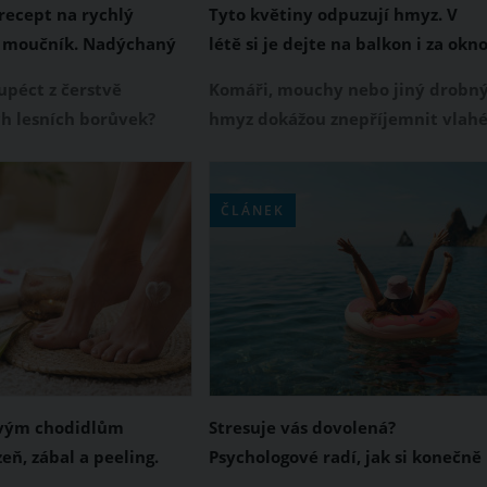
recept na rychlý
Tyto květiny odpuzují hmyz. V
 moučník. Nadýchaný
létě si je dejte na balkon i za okn
obenkou zvládnete za
upéct z čerstvě
Komáři, mouchy nebo jiný drobn
h lesních borůvek?
hmyz dokážou znepříjemnit vlah
e jejich hlavní sezóna a
letní večery doma i na terase.
da si z nich neupéct
Dobrou zprávou je, že existují
mácí moučník.
rostliny, jejichž vůně těmto
ČLÁNEK
e hrníčkový recept na
nezvaným návštěvníkům příliš
koláč s křupavou
nevoní.
 Hotový ho budete mít
lky.
svým chodidlům
Stresuje vás dovolená?
zeň, zábal a peeling.
Psychologové radí, jak si konečně
é, odpočaté a
odpočinout