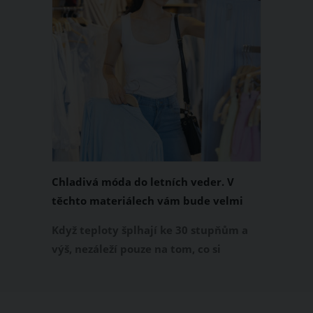
Chladivá móda do letních veder. V
těchto materiálech vám bude velmi
příjemně
Když teploty šplhají ke 30 stupňům a
výš, nezáleží pouze na tom, co si
obléknete, ale také z čeho je oblečení
ušité. Některé materiály totiž zadržují
teplo a pot, jiné naopak nechají