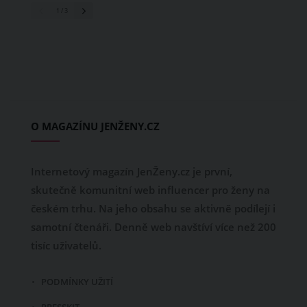
1
/ 3
O MAGAZÍNU JENŽENY.CZ
Internetový magazín JenŽeny.cz je první,
skutečně komunitní web influencer pro ženy na
českém trhu. Na jeho obsahu se aktivně podílejí i
samotní čtenáři. Denně web navštíví více než 200
tisíc uživatelů.
PODMÍNKY UŽITÍ