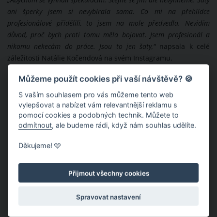
„
Abychom se vyhnuli spekulacím. Stejně se jim ale nevyhneme. Šaty
ani šperky jsem si nevybírala sama. Co mi na přehlídce
profesionálové přidělili, to jsem na mole předvedla. Nevidím
důvod, proč bych proti tomu měla bojovat. Jsem profesionál a
nikomu nekecám do práce. Jsou to jen šaty,"
napsala k celé
záležitosti Natálie Kočendová na svém Instagramu.
Můžeme použít cookies při vaší návštěvě? 🍪
S vaším souhlasem pro vás můžeme tento web
vylepšovat a nabízet vám relevantnější reklamu s
pomocí cookies a podobných technik. Můžete to
odmítnout
, ale budeme rádi, když nám souhlas udělíte.
Děkujeme! 🩷
Přijmout všechny cookies
Spravovat nastavení