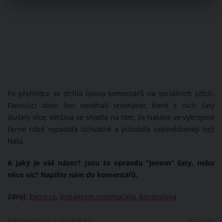
Po přehlídce se strhla lavina komentářů na sociálních sítích.
Fanoušci obou žen neváhali srovnávat, které z nich šaty
slušely více. Většina se shodla na tom, že Natálie ve vykrojené
černé róbě vypadala úchvatně a působila sebevědoměji než
Nela.
A jaký je váš názor? Jsou to opravdu “jenom” šaty, nebo
něco víc? Napište nám do komentářů.
Zdroj:
Extra.cz
,
Instagram.com/natalie_kocendova
Publikováno: 10. 7. 2024 08:42
Autor:
AK