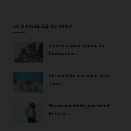
pokožku dýchat a pomohou vám
zvládnout i opravdu horké dny.
Základem letního šatníku by proto
CO SI PROHLÍŽEJÍ OSTATNÍ?
měly být přírodní nebo funkční
prodyšné tkaniny a volnější střihy.
Zemřel rapper Coolio. Do
hudebního…
Vyzkoušejte overnight oats:
Tato…
Denimová móda jako trend,
který se…