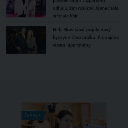
plesové šaty s rozparkem
odhalujícím rozkrok. Nenechala
si to ale líbit
Nela Slováková rozjela nový
byznys v Chorvatsku. Pronajímá
vlastní apartmány
ČLÁNEK