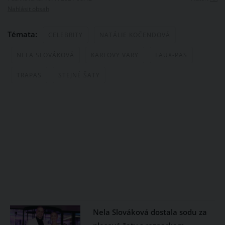
Nahlásit obsah
Témata:
CELEBRITY
NATÁLIE KOČENDOVÁ
NELA SLOVÁKOVÁ
KARLOVY VARY
FAUX-PAS
TRAPAS
STEJNÉ ŠATY
Nela Slováková dostala sodu za