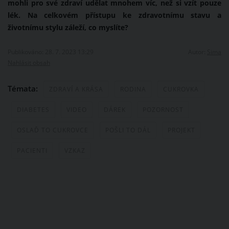
mohli pro své zdraví udělat mnohem víc, než si vzít pouze
lék. Na celkovém přístupu ke zdravotnímu stavu a
životnímu stylu záleží, co myslíte?
Publikováno: 28. 7. 2023 13:29
Autor:
Sima
Nahlásit obsah
Témata:
ZDRAVÍ A KRÁSA
RODINA
CUKROVKA
DIABETES
VIDEO
DÁREK
POZORNOST
OSLAĎ TO CUKROVCE
POŠLI TO DÁL
PROJEKT
PACIENTI
VZKAZ