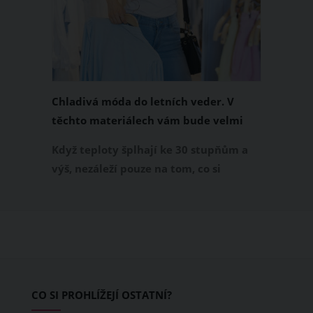
Chladivá móda do letních veder. V
těchto materiálech vám bude velmi
příjemně
Když teploty šplhají ke 30 stupňům a
výš, nezáleží pouze na tom, co si
obléknete, ale také z čeho je oblečení
ušité. Některé materiály totiž zadržují
teplo a pot, jiné naopak nechají
pokožku dýchat a pomohou vám
zvládnout i opravdu horké dny.
Základem letního šatníku by proto
CO SI PROHLÍŽEJÍ OSTATNÍ?
měly být přírodní nebo funkční