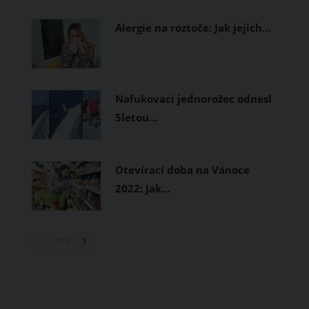
prodyšné tkaniny a volnější střihy.
Alergie na roztoče: Jak jejich…
Nafukovací jednorožec odnesl
5letou…
Otevírací doba na Vánoce
2022: Jak…
1
/ 3