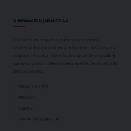
O MAGAZÍNU JENŽENY.CZ
Internetový magazín JenŽeny.cz je první,
skutečně komunitní web influencer pro ženy na
českém trhu. Na jeho obsahu se aktivně podílejí i
samotní čtenáři. Denně web navštíví více než 200
tisíc uživatelů.
PODMÍNKY UŽITÍ
PRESSKIT
INZERCE
KONTAKTNÍ FORMULÁŘ