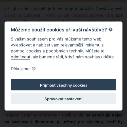
Jak toto video udělat? Je to velmi jednoduché. Navštivte web
Oslaď to cukrovce - Pošli to dál (osladtocukrovce.info)
, kde
vyplníte několik základních informací a systém vám sám do
několika minut vygeneruje video, které můžete poslat
Můžeme použít cookies při vaší návštěvě? 🍪
konkrétní osobě. Stejně jako cukrovka to nebolí, ale na rozdíl
S vaším souhlasem pro vás můžeme tento web
od cukrovky může toto osobní video vašim blízkým hodně
vylepšovat a nabízet vám relevantnější reklamu s
pomoci.
pomocí cookies a podobných technik. Můžete to
odmítnout
, ale budeme rádi, když nám souhlas udělíte.
Málokdo si totiž uvědomuje souvislost diabetu a onemocnění
srdce a ledvin. Pomozte proto šířit informace k těm, kterým
Děkujeme! 🩷
mohou pomoci. Jelikož čas neúprosně běží, na nic nečekejte a
pusťte se do tvorby videa hned teď. Vytvořená videa jsou
Přijmout všechny cookies
personalizovaná jak oslovením, tak vzkazem i osobou, která
promlouvá. Pro představu se podívejte, jak vaše video může
Spravovat nastavení
po vyplnění formuláře vypadat.
Projekt Oslaď to cukrovce - Pošli to dál
se zaměřuje nejen
na pacienty s diabetem. Je určený pro všechny, kteří by