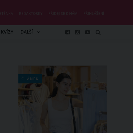
STĚNKA
REDAKTORKY
PŘIDEJ SE K NÁM
PŘIHLÁŠENÍ
KVÍZY
DALŠÍ
ČLÁNEK