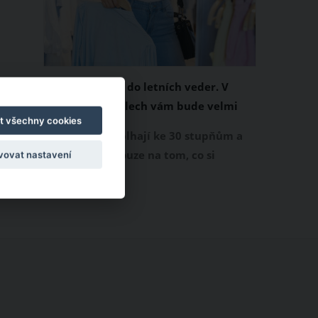
Chladivá móda do letních veder. V
těchto materiálech vám bude velmi
t všechny cookies
příjemně
Když teploty šplhají ke 30 stupňům a
výš, nezáleží pouze na tom, co si
vovat nastavení
obléknete, ale také z čeho je oblečení
ušité. Některé materiály totiž zadržují
teplo a pot, jiné naopak nechají
pokožku dýchat a pomohou vám
zvládnout i opravdu horké dny.
Základem letního šatníku by proto
měly být přírodní nebo funkční
prodyšné tkaniny a volnější střihy.