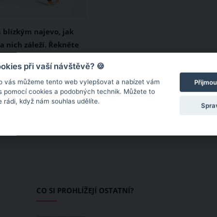
 blízkým najevo, jak
 nich záleží. Řekněte
sobním videu
me jenom jedno.
kies při vaší návštěvě? 🍪
te pravidelně své
o vás můžeme tento web vylepšovat a nabízet vám
Přijmou
arodiče, sourozence
 s pomocí cookies a podobných technik. Můžete to
 rádi, když nám souhlas udělíte.
e, aby se sebou začali
Spra
a udrželi se co nejdéle
vás stále ignorují,
ro ně ryze osobní video,
jim dáte najevo, jak
 nich záleží.
CO SI PROHLÍŽEJÍ OSTATNÍ?