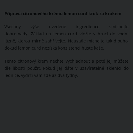
Příprava citronového krému lemon curd krok za krokem:
Všechny výše uvedené ingredience smíchejte
dohromady. Základ na lemon curd vložte v hrnci do vodní
lázně, kterou mírně zahřívejte. Neustále míchejte tak dlouho,
dokud lemon curd nezíská konzistenci husté kaše.
Tento citronový krém nechte vychladnout a poté jej můžete
dle libosti použít. Pokud jej dáte v uzavíratelné sklenici do
lednice, vydrží vám zde až dva týdny.