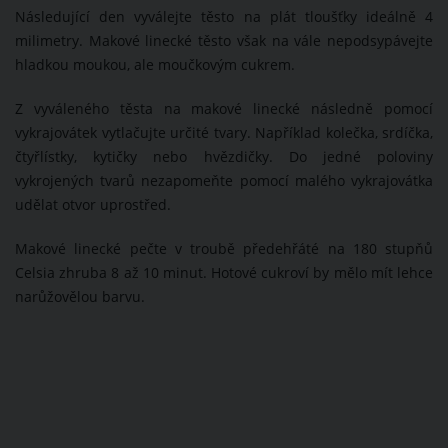
Následující den vyválejte těsto na plát tloušťky ideálně 4
milimetry. Makové linecké těsto však na vále nepodsypávejte
hladkou moukou, ale moučkovým cukrem.
Z vyváleného těsta na makové linecké následně pomocí
vykrajovátek vytlačujte určité tvary. Například kolečka, srdíčka,
čtyřlístky, kytičky nebo hvězdičky. Do jedné poloviny
vykrojených tvarů nezapomeňte pomocí malého vykrajovátka
udělat otvor uprostřed.
Makové linecké pečte v troubě předehřáté na 180 stupňů
Celsia zhruba 8 až 10 minut. Hotové cukroví by mělo mít lehce
narůžovělou barvu.