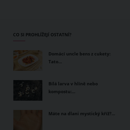
také na dovolenkové seznamy bikerů,
protože tu vznikl zbrusu nový trailpark,
který svými flowtraily zaujme i
začínající jezdce.
CO SI PROHLÍŽEJÍ OSTATNÍ?
Domácí uncle bens z cukety:
Tato…
Bílá larva v hlíně nebo
kompostu:…
Máte na dlani mystický kříž?…