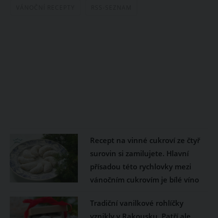
VÁNOČNÍ RECEPTY
RSS-SEZNAM
Recept na vinné cukroví ze čtyř
surovin si zamilujete. Hlavní
přísadou této rychlovky mezi
vánočním cukrovím je bílé víno
Tradiční vanilkové rohlíčky
vznikly v Rakousku. Patří ale