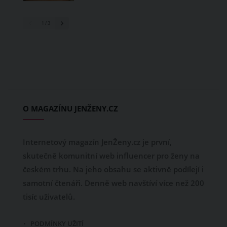
1
/ 3
O MAGAZÍNU JENŽENY.CZ
Internetový magazín JenŽeny.cz je první,
skutečně komunitní web influencer pro ženy na
českém trhu. Na jeho obsahu se aktivně podílejí i
samotní čtenáři. Denně web navštíví více než 200
tisíc uživatelů.
PODMÍNKY UŽITÍ