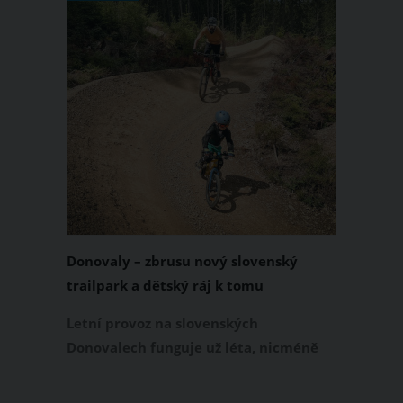
Donovaly – zbrusu nový slovenský
trailpark a dětský ráj k tomu
Letní provoz na slovenských
Donovalech funguje už léta, nicméně
dosud cílil především na pěší a rodiny s
dětmi. Letos nově se Donovaly zapisují