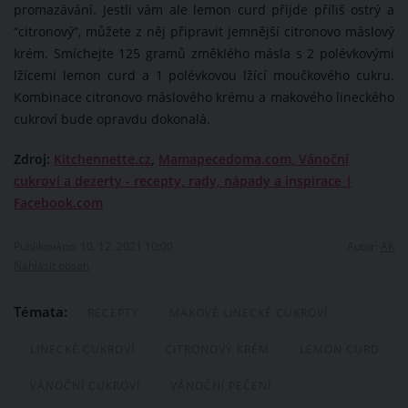
promazávání. Jestli vám ale lemon curd přijde příliš ostrý a
“citronový”, můžete z něj připravit jemnější citronovo máslový
krém. Smíchejte 125 gramů změklého másla s 2 polévkovými
lžícemi lemon curd a 1 polévkovou lžící moučkového cukru.
Kombinace citronovo máslového krému a makového lineckého
cukroví bude opravdu dokonalá.
Zdroj:
Kitchennette.cz
,
Mamapecedoma.com,
Vánoční
cukroví a dezerty - recepty, rady, nápady a inspirace |
Facebook.com
Publikováno: 10. 12. 2021 10:00
Autor:
AK
Nahlásit obsah
Témata:
RECEPTY
MAKOVÉ LINECKÉ CUKROVÍ
LINECKÉ CUKROVÍ
CITRONOVÝ KRÉM
LEMON CURD
VÁNOČNÍ CUKROVÍ
VÁNOČNÍ PEČENÍ