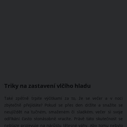
Triky na zastavení vlčího hladu
Také zpětně trpíte výčitkami za to, že se večer a v noci
zbytečně přejídáte? Pokud se přes den držíte a snažíte se
neujíždět na tučném, smaženém či sladkém, večer si svoje
odříkání často stonásobně vracíte. Právě tato skutečnost se
neblaze projevuje na nárůstu tělesné váhy. Aby tomu nebylo