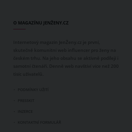
O MAGAZÍNU JENŽENY.CZ
Internetový magazín JenŽeny.cz je první,
skutečně komunitní web influencer pro ženy na
českém trhu. Na jeho obsahu se aktivně podílejí i
samotní čtenáři. Denně web navštíví více než 200
tisíc uživatelů.
PODMÍNKY UŽITÍ
PRESSKIT
INZERCE
KONTAKTNÍ FORMULÁŘ