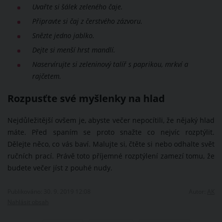
Uvařte si šálek zeleného čaje.
Připravte si čaj z čerstvého zázvoru.
Snězte jedno jablko.
Dejte si menší hrst mandlí.
Naservírujte si zeleninový talíř s paprikou, mrkví a
rajčetem.
Rozpusťte své myšlenky na hlad
Nejdůležitější ovšem je, abyste večer nepocítili, že nějaký hlad
máte. Před spaním se proto snažte co nejvíc rozptýlit.
Dělejte něco, co vás baví. Malujte si, čtěte si nebo odhalte svět
ručních prací. Právě toto příjemné rozptýlení zamezí tomu, že
budete večer jíst z pouhé nudy.
Publikováno: 30. 9. 2019 12:08
Autor:
AK
Nahlásit obsah