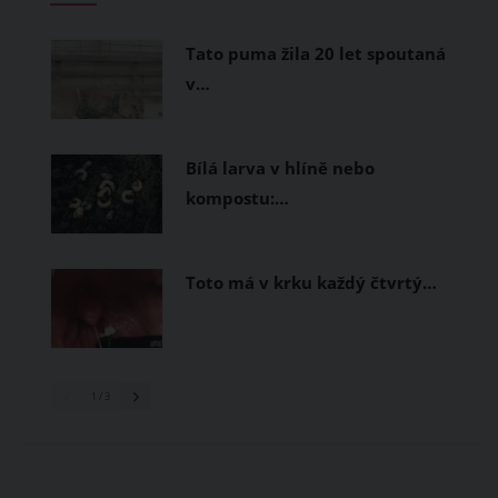
prodyšné tkaniny a volnější střihy.
Tato puma žila 20 let spoutaná
v…
Bílá larva v hlíně nebo
kompostu:…
Toto má v krku každý čtvrtý…
1
/ 3