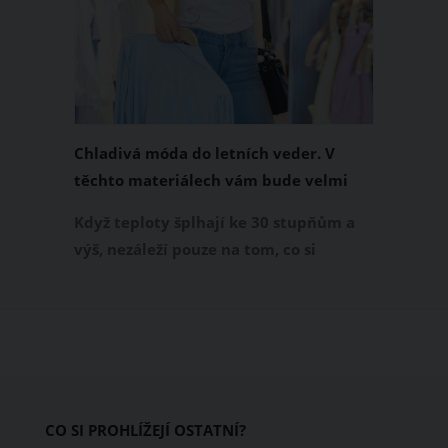
Chladivá móda do letních veder. V
těchto materiálech vám bude velmi
příjemně
Když teploty šplhají ke 30 stupňům a
výš, nezáleží pouze na tom, co si
obléknete, ale také z čeho je oblečení
ušité. Některé materiály totiž zadržují
teplo a pot, jiné naopak nechají
pokožku dýchat a pomohou vám
zvládnout i opravdu horké dny.
Základem letního šatníku by proto
CO SI PROHLÍŽEJÍ OSTATNÍ?
měly být přírodní nebo funkční