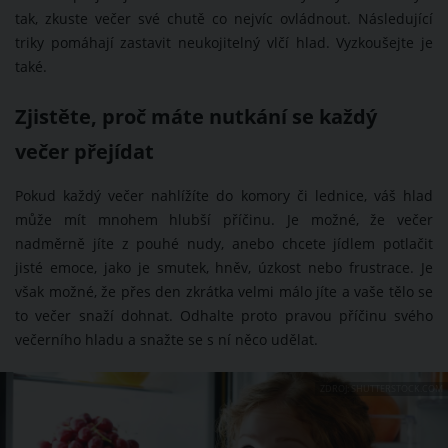
tak, zkuste večer své chutě co nejvíc ovládnout. Následující
triky pomáhají zastavit neukojitelný vlčí hlad. Vyzkoušejte je
také.
Zjistěte, proč máte nutkání se každý
večer přejídat
Pokud každý večer nahlížíte do komory či lednice, váš hlad
může mít mnohem hlubší příčinu. Je možné, že večer
nadměrně jíte z pouhé nudy, anebo chcete jídlem potlačit
jisté emoce, jako je smutek, hněv, úzkost nebo frustrace. Je
však možné, že přes den zkrátka velmi málo jíte a vaše tělo se
to večer snaží dohnat. Odhalte proto pravou příčinu svého
večerního hladu a snažte se s ní něco udělat.
ZDROJ: SHUTTERSTOCK.COM