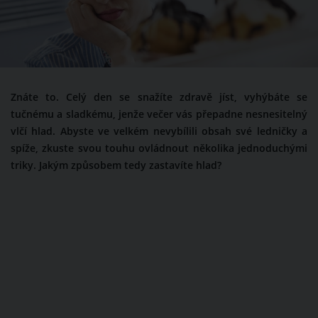
Znáte to. Celý den se snažíte zdravě jíst, vyhýbáte se
tučnému a sladkému, jenže večer vás přepadne nesnesitelný
vlčí hlad. Abyste ve velkém nevybílili obsah své ledničky a
spíže, zkuste svou touhu ovládnout několika jednoduchými
triky. Jakým způsobem tedy zastavíte hlad?