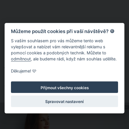
Můžeme použít cookies při vaší návštěvě? 🍪
S vaším souhlasem pro vás můžeme tento web
Odstraňte ze svého dosahu všechny
vylepšovat a nabízet vám relevantnější reklamu s
nezdravé potraviny
pomocí cookies a podobných technik. Můžete to
odmítnout
, ale budeme rádi, když nám souhlas udělíte.
Jestli o sobě víte, že večer nejraději sáhněte po oříškové
Děkujeme! 🩷
čokoládě nebo balíčku chipsů, tyto potraviny si zkrátka
nekupujte. I v případě neukojitelného vlčího hladu vám tak
večer nezůstane nic jiného než sáhnout po mnohem
Přijmout všechny cookies
zdravějších potravinách.
Spravovat nastavení
ZDROJ: SHUTTERSTOCK.COM