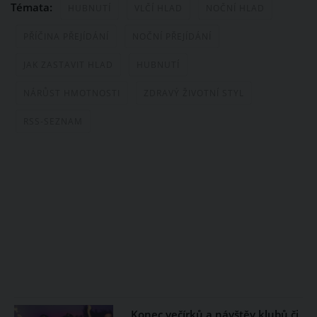
Témata:
HUBNUTÍ
VLČÍ HLAD
NOČNÍ HLAD
PŘÍČINA PŘEJÍDÁNÍ
NOČNÍ PŘEJÍDÁNÍ
JAK ZASTAVIT HLAD
HUBNUTÍ
NÁRŮST HMOTNOSTI
ZDRAVÝ ŽIVOTNÍ STYL
RSS-SEZNAM
Konec večírků a návštěv klubů či