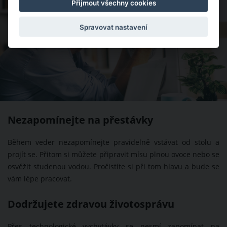
Přijmout všechny cookies
Spravovat nastavení
Nezapomínejte na přestávky
Během veder nezapomínejte pravidelně vstávat od stolu a
projít se. Přitom si můžete připravit mísu plnou ovoce nebo se
osvěžit studenou vodou. Pročistíte si při tom hlavu a bude se
vám lépe pracovat.
Dodržujete zdravou životosprávu
Přes technologické vychytávky se nesmí zapomínat na