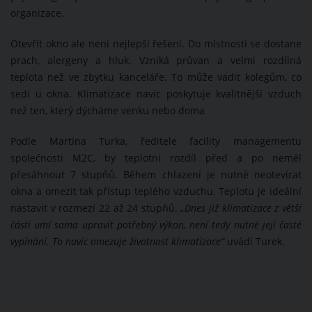
organizace.
Otevřít okno ale není nejlepší řešení. Do místnosti se dostane
prach, alergeny a hluk. Vzniká průvan a velmi rozdílná
teplota než ve zbytku kanceláře. To může vadit kolegům, co
sedí u okna. Klimatizace navíc poskytuje kvalitnější vzduch
než ten, který dýcháme venku nebo doma
Podle Martina Turka, ředitele facility managementu
společnosti M2C, by teplotní rozdíl před a po neměl
přesáhnout 7 stupňů. Během chlazení je nutné neotevírat
okna a omezit tak přístup teplého vzduchu. Teplotu je ideální
nastavit v rozmezí 22 až 24 stupňů.
„Dnes již klimatizace z větší
části umí sama upravit potřebný výkon, není tedy nutné její časté
vypínání. To navíc omezuje životnost klimatizace“
uvádí Turek.