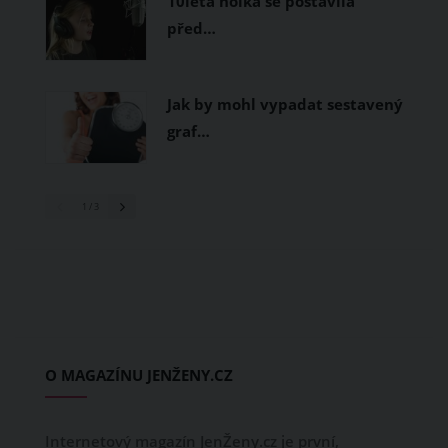
10letá holka se postavila
před…
Jak by mohl vypadat sestavený
graf…
1
/ 3
O MAGAZÍNU JENŽENY.CZ
Internetový magazín JenŽeny.cz je první,