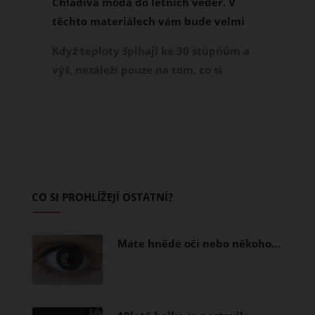
Chladivá móda do letních veder. V
těchto materiálech vám bude velmi
příjemně
Když teploty šplhají ke 30 stupňům a
výš, nezáleží pouze na tom, co si
obléknete, ale také z čeho je oblečení
ušité. Některé materiály totiž zadržují
teplo a pot, jiné naopak nechají
pokožku dýchat a pomohou vám
zvládnout i opravdu horké dny.
Základem letního šatníku by proto
CO SI PROHLÍŽEJÍ OSTATNÍ?
měly být přírodní nebo funkční
prodyšné tkaniny a volnější střihy.
Máte hnědé oči nebo někoho…