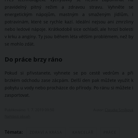
pravidelný pitný režim a zdravou stravu. Vyhněte se
energetickým nápojům, mastným a smaženým jídlům, i
potravinám, které se rychle kazí. Ideální nejsou ani zmrzliny
nebo ledové nápoje. Krátkodobě sice ochladí, ale hrozí bolesti
v krku a angíny. Ty jsou během léta větším problémem, než by
se mohlo zdát.
Do práce brzy ráno
Pokud si přivstanete, vyhnete se po cestě vedrům a při
brzkém odchodu zase zácpám. Delší den pak můžete využít k
pobytu u vody nebo procházce do přírody. Po ránu si můžete i
zasportovat.
Publikováno: 1. 7. 2019 09:50
Autor:
Claudia Srníková
Nahlásit obsah
Témata:
ZDRAVÍ A KRÁSA
KANCELÁŘ
PRÁCE