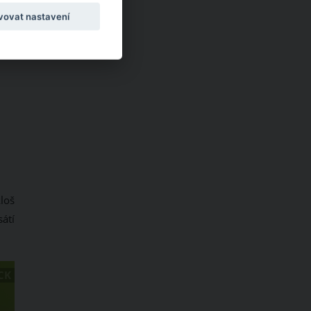
vovat nastavení
loš
átí
CK