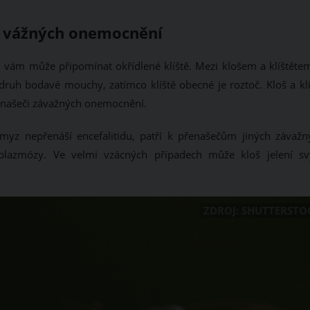
eči vážných onemocnění
d vám může připomínat okřídlené klíště. Mezi klošem a klíštětem
i druh bodavé mouchy, zatímco klíště obecné je roztoč. Kloš a kl
přenašeči závažných onemocnění.
hmyz nepřenáší encefalitidu, patří k přenašečům jiných závažn
aplazmózy. Ve velmi vzácných případech může kloš jelení s
ZDROJ: SHUTTERSTO