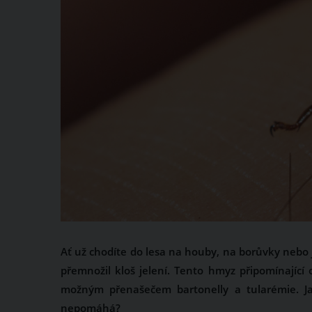
Ať už chodíte do lesa na houby, na borůvky nebo je
přemnožil kloš jelení. Tento hmyz připomínající 
možným přenašečem bartonelly a tularémie. Jak
nepomáhá?