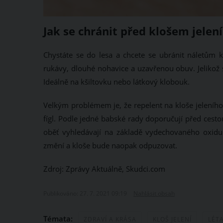
Jak se chránit před klošem jelen
Chystáte se do lesa a chcete se ubránit náletům k
rukávy, dlouhé nohavice a uzavřenou obuv. Jelikož 
Ideálně na kšiltovku nebo látkový klobouk.
Velkým problémem je, že repelent na kloše jeleního
fígl. Podle jedné babské rady doporučují před cestou
oběť vyhledávají na základě vydechovaného oxidu
změní a kloše bude naopak odpuzovat.
Zdroj: Zprávy Aktuálně, Skudci.com
Publikováno: 27. 7. 2021 09:19
Nahlásit obsah
Témata:
ZDRAVÍ A KRÁSA
KLOŠ JELENÍ
LÉTA