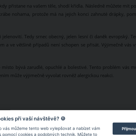
kdy přistane na vašem těle, shodí křídla. Následně můžete mít po
krábe nohama, protože má na jejich konci zahnuté drápky, pom
i jelenovití. Tedy srnec obecný, jelen lesní či daněk evropský. T
m a ve většině případů není schopen se přisát. Výjimečně vás v
 místo bývá zarudlé, opuchlé a bolestivé. Tento problém vás m
lením může výjimečně vyvolat rovněž alergickou reakci.
kies při vaší návštěvě? 🍪
o vás můžeme tento web vylepšovat a nabízet vám
Přijmou
 s pomocí cookies a podobných technik. Můžete to