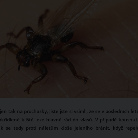
n tak na procházky, jistě jste si všimli, že se v posledních let
okřídlené klíště leze hlavně rád do vlasů. V případě kousnutí
 se tedy proti náletům kloše jeleního bránit, když repel