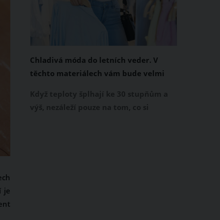
Chladivá móda do letních veder. V
těchto materiálech vám bude velmi
příjemně
Když teploty šplhají ke 30 stupňům a
výš, nezáleží pouze na tom, co si
obléknete, ale také z čeho je oblečení
ušité. Některé materiály totiž zadržují
teplo a pot, jiné naopak nechají
pokožku dýchat a pomohou vám
zvládnout i opravdu horké dny.
ech
Základem letního šatníku by proto
 je
měly být přírodní nebo funkční
ent
prodyšné tkaniny a volnější střihy.