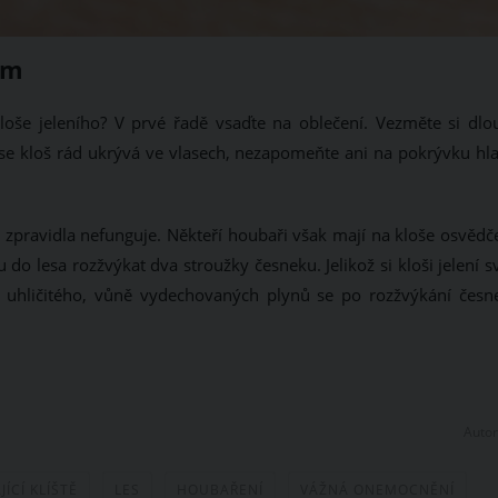
ím
loše jeleního? V prvé řadě vsaďte na oblečení. Vezměte si dlo
se kloš rád ukrývá ve vlasech, nezapomeňte ani na pokrývku hla
 zpravidla nefunguje. Někteří houbaři však mají na kloše osvědč
 do lesa rozžvýkat dva stroužky česneku. Jelikož si kloši jelení 
 uhličitého, vůně vydechovaných plynů se po rozžvýkání česn
Autor
JÍCÍ KLÍŠTĚ
LES
HOUBAŘENÍ
VÁŽNÁ ONEMOCNĚNÍ