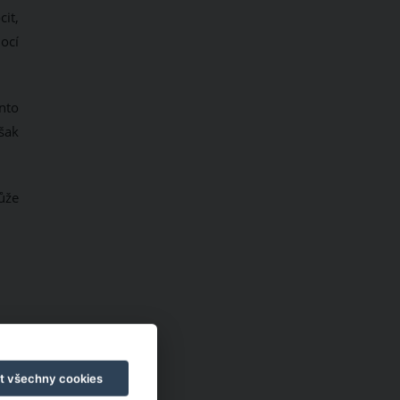
cit,
ocí
ento
šak
ůže
t všechny cookies