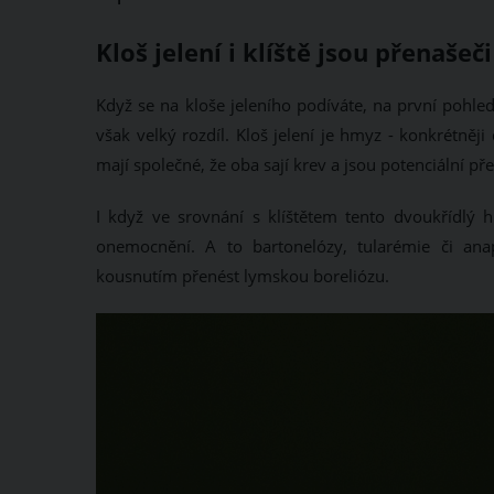
Kloš jelení i klíště jsou přenaš
Když se na kloše jeleního podíváte, na první pohle
však velký rozdíl. Kloš jelení je hmyz - konkrétněj
mají společné, že oba sají krev a jsou potenciální 
I když ve srovnání s klíštětem tento dvoukřídlý 
onemocnění. A to bartonelózy, tularémie či an
kousnutím přenést lymskou boreliózu.