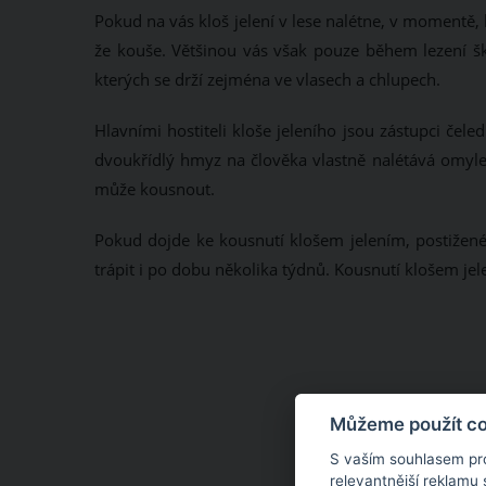
Pokud na vás kloš jelení v lese nalétne, v momentě, 
že kouše. Většinou vás však pouze během lezení š
kterých se drží zejména ve vlasech a chlupech.
Hlavními hostiteli kloše jeleního jsou zástupci čeled
dvoukřídlý hmyz na člověka vlastně nalétává omyle
může kousnout.
Pokud dojde ke kousnutí klošem jelením, postižené
trápit i po dobu několika týdnů. Kousnutí klošem je
Můžeme použít coo
S vaším souhlasem pr
relevantnější reklamu