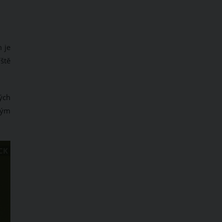
 je
íště
ých
vým
CK