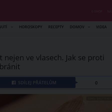
E-SHOP
NÁ
NUTÍ
HOROSKOPY
RECEPTY
DOMOV
VIDEA
t nejen ve vlasech. Jak se proti
 bránit
SDÍLEJ PŘÁTELŮM
0
ZDROJ: SHUTTERST