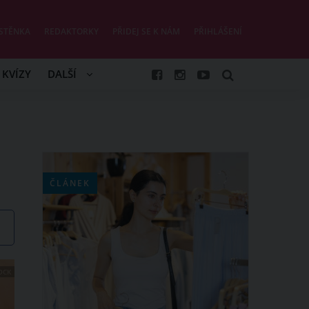
STĚNKA
REDAKTORKY
PŘIDEJ SE K NÁM
PŘIHLÁŠENÍ
KVÍZY
DALŠÍ
ČLÁNEK
OCK