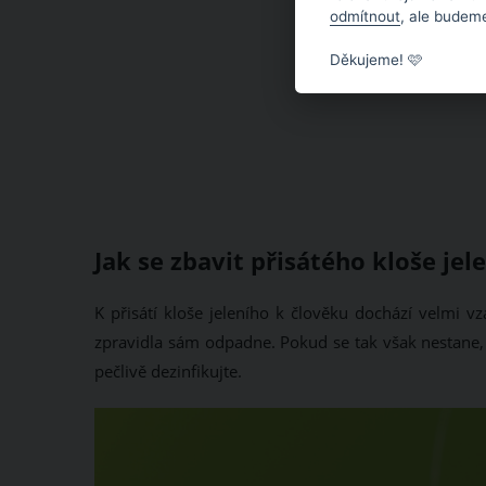
odmítnout
, ale budeme
Děkujeme! 🩷
Jak se zbavit přisátého kloše jel
K přisátí kloše jeleního k člověku dochází velmi v
zpravidla sám odpadne. Pokud se tak však nestane, 
pečlivě dezinfikujte.