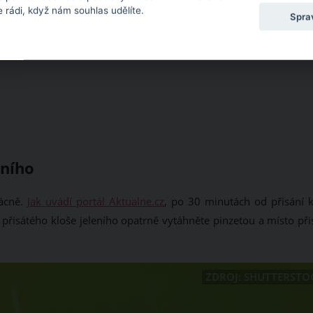
 rádi, když nám souhlas udělíte.
Spra
eního
zácně.
Jak uvádí portál Aktualne.cz
, po 30 minutách od přisání k
přisátého kloše jeleního opatrně vytáhněte pinzetou a místo přis
ZDROJ: SHUTTERSTO