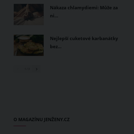
Nákaza chlamydiemi: Může za
ni…
Nejlepší cuketové karbanátky
bez…
1
/ 3
O MAGAZÍNU JENŽENY.CZ