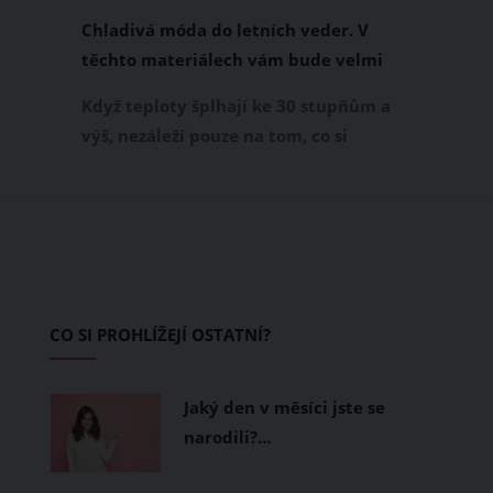
Chladivá móda do letních veder. V
těchto materiálech vám bude velmi
příjemně
Když teploty šplhají ke 30 stupňům a
výš, nezáleží pouze na tom, co si
obléknete, ale také z čeho je oblečení
ušité. Některé materiály totiž zadržují
teplo a pot, jiné naopak nechají
pokožku dýchat a pomohou vám
zvládnout i opravdu horké dny.
Základem letního šatníku by proto
CO SI PROHLÍŽEJÍ OSTATNÍ?
měly být přírodní nebo funkční
prodyšné tkaniny a volnější střihy.
Jaký den v měsíci jste se
narodili?…