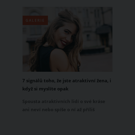
život rozmazlují, a právě tento den je
jako dělaný k tomu jim všechnu lásku a
pozornost vrátit. Pojďte s námi
GALERIE
načerpat inspiraci na ty
nejoriginálnější dárky, které mamince
dají najevo, jak moc vám na ní záleží.
7 signálů toho, že jste atraktivní žena, i
když si myslíte opak
Spousta atraktivních lidí o své kráse
ani neví nebo spíše o ní až příliš
pochybuje. Na druhou stranu jsou tu i
takoví, kteří krásou nikterak
neoplývají, za to si však myslí pravý