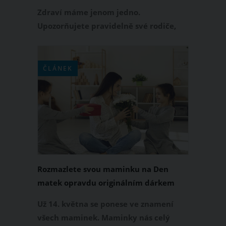
osobním videu
Zdraví máme jenom jedno.
Upozorňujete pravidelně své rodiče,
prarodiče, sourozence nebo přátele,
aby se sebou začali něco dělat a udrželi
se co nejdéle fit? Pokud vás stále
ČLÁNEK
ignorují, vytvořte pro ně ryze osobní
video, ve kterém jim dáte najevo, jak
moc vám na nich záleží.
Rozmazlete svou maminku na Den
matek opravdu originálním dárkem
Už 14. května se ponese ve znamení
všech maminek. Maminky nás celý