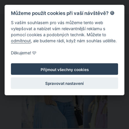
opak. Jak tedy poznat, že jsme skutečně
Můžeme použít cookies při vaší návštěvě? 🍪
atraktivní a není to všechno jen v naší
hlavě?
S vaším souhlasem pro vás můžeme tento web
vylepšovat a nabízet vám relevantnější reklamu s
pomocí cookies a podobných technik. Můžete to
odmítnout
, ale budeme rádi, když nám souhlas udělíte.
ČLÁNEK
Děkujeme! 🩷
Přijmout všechny cookies
Spravovat nastavení