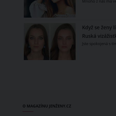
Mnoho z nás má ve
Když se ženy l
Ruská vizážist
Jste spokojená s tí
O MAGAZÍNU JENŽENY.CZ