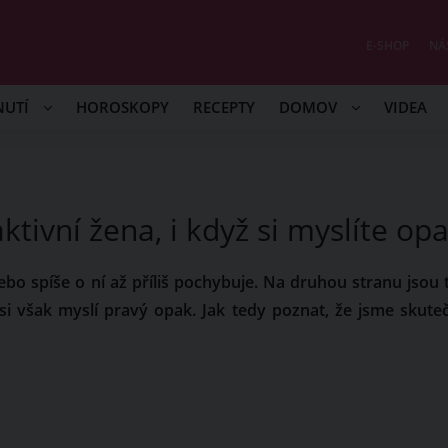
E-SHOP
NÁ
NUTÍ
HOROSKOPY
RECEPTY
DOMOV
VIDEA
aktivní žena, i když si myslíte op
nebo spíše o ní až příliš pochybuje. Na druhou stranu jsou t
o si však myslí pravý opak. Jak tedy poznat, že jsme skute