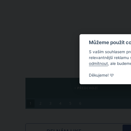
Můžeme použít coo
S vaším souhlasem pr
relevantnější reklamu
odmítnout
, ale budeme
Děkujeme! 🩷
PŘEDCHOZÍ
1
2
3
4
5
6