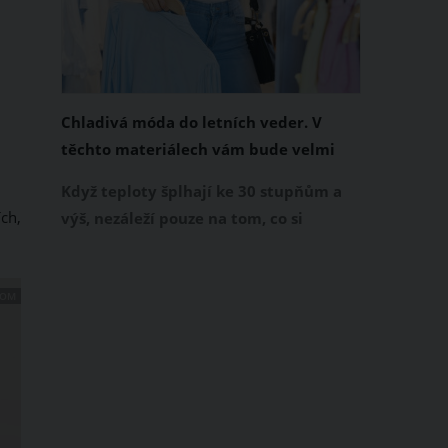
Chladivá móda do letních veder. V
těchto materiálech vám bude velmi
příjemně
Když teploty šplhají ke 30 stupňům a
ch,
výš, nezáleží pouze na tom, co si
obléknete, ale také z čeho je oblečení
ušité. Některé materiály totiž zadržují
COM
teplo a pot, jiné naopak nechají
pokožku dýchat a pomohou vám
zvládnout i opravdu horké dny.
Základem letního šatníku by proto
měly být přírodní nebo funkční
prodyšné tkaniny a volnější střihy.