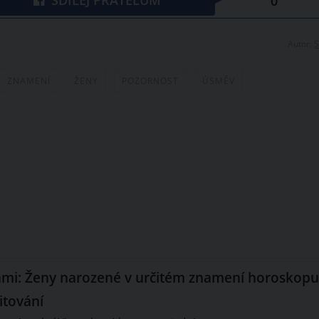
0
Autor:
S
ZNAMENÍ
ŽENY
POZORNOST
ÚSMĚV
mi: Ženy narozené v určitém znamení horoskopu
itování