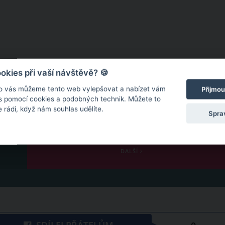
kies při vaší návštěvě? 🍪
o vás můžeme tento web vylepšovat a nabízet vám
Přijmou
 s pomocí cookies a podobných technik. Můžete to
 rádi, když nám souhlas udělíte.
Spra
DALŠÍ
SDÍLEJ PŘÁTELŮM