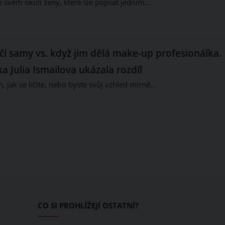
 svém okolí ženy, které lze popsat jedním…
íčí samy vs. když jim dělá make-up profesionálka.
ka Julia Ismailova ukázala rozdíl
m, jak se líčíte, nebo byste svůj vzhled mírně…
CO SI PROHLÍŽEJÍ OSTATNÍ?