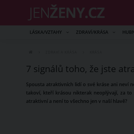
LÁSKA/VZTAHY
ZDRAVÍ/KRÁSA
HUB
ZDRAVÍ A KRÁSA
KRÁSA
7 signálů toho, že jste atr
Spousta atraktivních lidí o své kráse ani neví 
takoví, kteří krásou nikterak neoplývají, za t
atraktivní a není to všechno jen v naší hlavě?