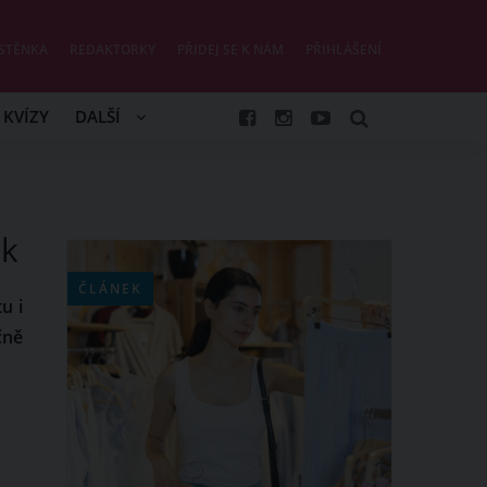
STĚNKA
REDAKTORKY
PŘIDEJ SE K NÁM
PŘIHLÁŠENÍ
KVÍZY
DALŠÍ
ak
ČLÁNEK
u i
čně