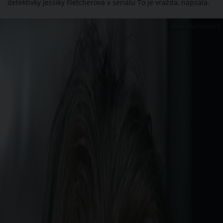
detektivky Jessiky Fletcherová v seriálu To je vražda, napsala.
ZDROJ: SHUTTERSTOCK