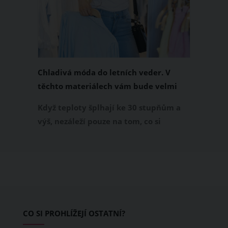
Chladivá móda do letních veder. V
těchto materiálech vám bude velmi
příjemně
Když teploty šplhají ke 30 stupňům a
výš, nezáleží pouze na tom, co si
obléknete, ale také z čeho je oblečení
ušité. Některé materiály totiž zadržují
teplo a pot, jiné naopak nechají
pokožku dýchat a pomohou vám
zvládnout i opravdu horké dny.
Základem letního šatníku by proto
CO SI PROHLÍŽEJÍ OSTATNÍ?
měly být přírodní nebo funkční