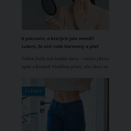
6 potravin, o kterých jste neměli
tušení, že ničí vaše hormony a pleť
Tohle jistě zná každá žena – večer jdete
spát s krásně hladkou pletí, ale ráno se
probudíte a vaši tvář zdobí nevzhledné
pupínky. Vy nechápete, kde se tam
najednou vzaly, a máte pocit, jako
ČLÁNEK
kdyby se vám opět vracela puberta.