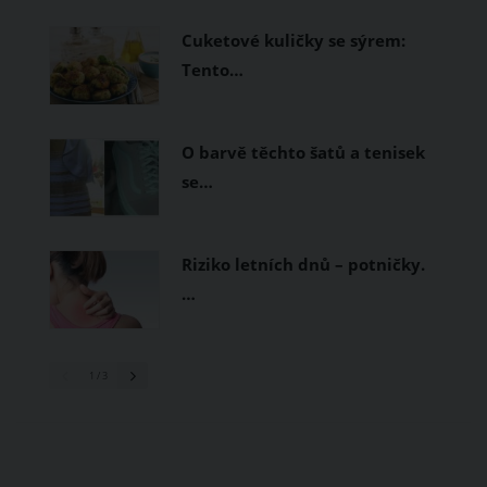
prodyšné tkaniny a volnější střihy.
Cuketové kuličky se sýrem:
Tento…
O barvě těchto šatů a tenisek
se…
Riziko letních dnů – potničky.
…
1
/ 3