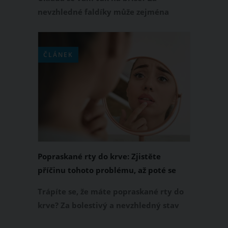
nevzhledné faldíky může zejména
nedostatek pohybu, nesprávně složený
jídelníček, pití alkoholu, nadměrný
stres či nedostatek spánku. Chcete se
ČLÁNEK
tuku na břiše nadobro zbavit?
Přinášíme tipy, jak postupovat.
Popraskané rty do krve: Zjistěte
příčinu tohoto problému, až poté se
pusťte do léčby
Trápíte se, že máte popraskané rty do
krve? Za bolestivý a nevzhledný stav
vašich rtů však nemůže pouze