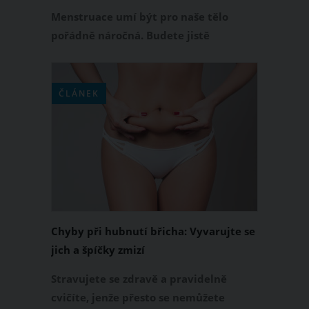
chutě na sladké
Menstruace umí být pro naše tělo
pořádně náročná. Budete jistě
souhlasit s tím, že křeče, únava,
nafouklé břicho, bolest hlavy nebo
nálada jako na houpačce nejsou v
ČLÁNEK
tomto období nic výjimečného. Dobrou
zprávou je, že si můžete alespoň trochu
ulevit i tím, co si dáte na talíř.
Chyby při hubnutí břicha: Vyvarujte se
jich a špíčky zmizí
Stravujete se zdravě a pravidelně
cvičíte, jenže přesto se nemůžete