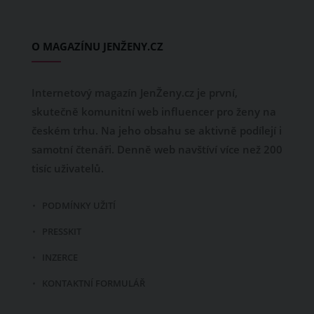
O MAGAZÍNU JENŽENY.CZ
Internetový magazín JenŽeny.cz je první,
skutečně komunitní web influencer pro ženy na
českém trhu. Na jeho obsahu se aktivně podílejí i
samotní čtenáři. Denně web navštíví více než 200
tisíc uživatelů.
PODMÍNKY UŽITÍ
PRESSKIT
INZERCE
KONTAKTNÍ FORMULÁŘ