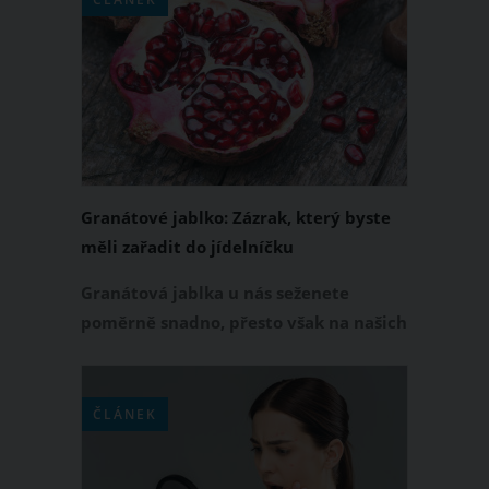
zbývají, má to svůj důvod. Profesor
biologické psychologie z University of
Bristol Peter Rogers vysvětluje, proč
bývá nejtěžší zhubnout právě poslední
kilogramy.
Granátové jablko: Zázrak, který byste
měli zařadit do jídelníčku
Granátová jablka u nás seženete
poměrně snadno, přesto však na našich
talířích většinou chybí. A je to škoda.
Jsou plné prospěšných látek a bývají
zaslouženě označovány jako elixír
ČLÁNEK
mládí.