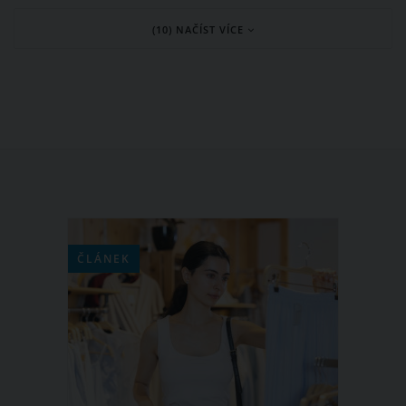
nepříznivé počasí, ale také další
(10) NAČÍST VÍCE
faktory. Máme pro vás tipy, jak
popraskané rty nejlépe regenerovat a
jak tomuto problému pro příště
předejít.
ČLÁNEK