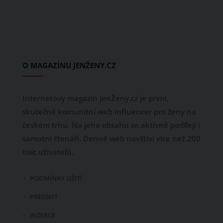
O MAGAZÍNU JENŽENY.CZ
Internetový magazín JenŽeny.cz je první,
skutečně komunitní web influencer pro ženy na
českém trhu. Na jeho obsahu se aktivně podílejí i
samotní čtenáři. Denně web navštíví více než 200
tisíc uživatelů.
PODMÍNKY UŽITÍ
PRESSKIT
INZERCE