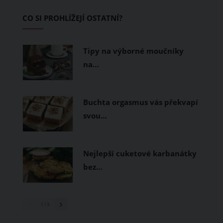
Základem letního šatníku by proto
CO SI PROHLÍŽEJÍ OSTATNÍ?
měly být přírodní nebo funkční
prodyšné tkaniny a volnější střihy.
Tipy na výborné moučníky
na…
Buchta orgasmus vás překvapí
svou…
Nejlepší cuketové karbanátky
bez…
1
/ 3