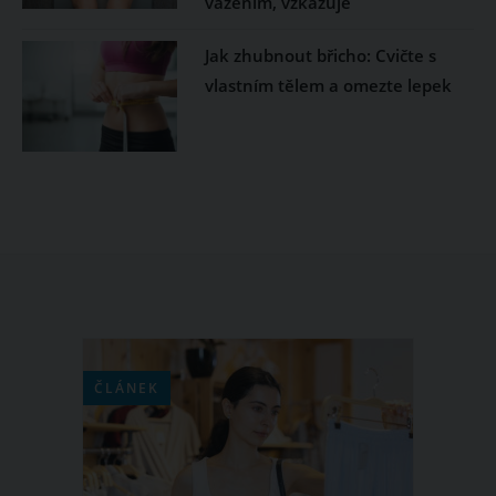
vážením, vzkazuje
Jak zhubnout břicho: Cvičte s
vlastním tělem a omezte lepek
ČLÁNEK