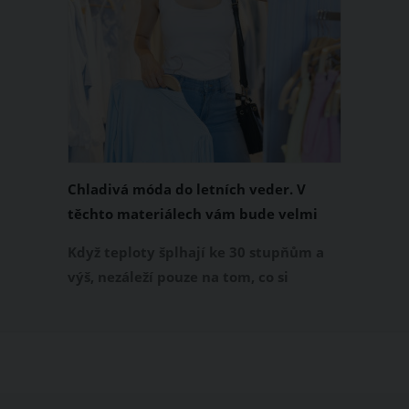
Chladivá móda do letních veder. V
těchto materiálech vám bude velmi
příjemně
Když teploty šplhají ke 30 stupňům a
výš, nezáleží pouze na tom, co si
obléknete, ale také z čeho je oblečení
ušité. Některé materiály totiž zadržují
teplo a pot, jiné naopak nechají
pokožku dýchat a pomohou vám
zvládnout i opravdu horké dny.