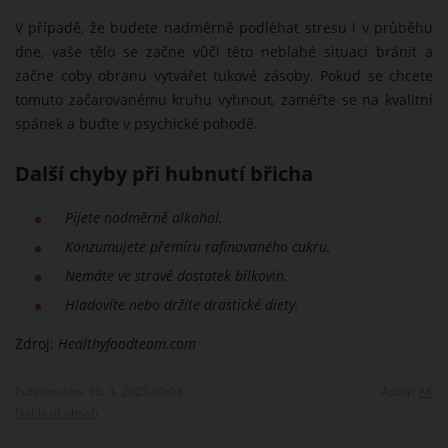
V případě, že budete nadměrně podléhat stresu i v průběhu
dne, vaše tělo se začne vůči této neblahé situaci bránit a
začne coby obranu vytvářet tukové zásoby. Pokud se chcete
tomuto začarovanému kruhu vyhnout, zaměřte se na kvalitní
spánek a buďte v psychické pohodě.
Další chyby při hubnutí břicha
Pijete nadměrně alkohol.
Konzumujete přemíru rafinovaného cukru.
Nemáte ve stravě dostatek bílkovin.
Hladovíte nebo držíte drastické diety.
Zdroj:
Healthyfoodteam.com
Publikováno: 10. 3. 2025 09:03
Autor:
AK
Nahlásit obsah