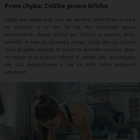
První chyba: Cvičíte jenom břicho
Každý den děláte sedy lehy, ale vysněné štíhlé bříško se ne a
ne dostavit? Je to tím, že své tělo zatěžujete pouze
jednostranně. Pokud toužíte po štíhlém a pevném břiše,
zaměřte se také na přirozený pohyb. Každý den se svižnou
chůzí projděte alespoň 30 minut na čerstvém vzduchu. Dejte
se rovněž na pravidelné běhání či cvičení jógy. Nastartujete
tím svůj metabolismus a tuk na břiše začne postupně
ustupovat.
ZDROJ: SHUTTERSTOCK