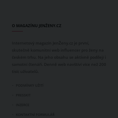
O MAGAZÍNU JENŽENY.CZ
Internetový magazín JenŽeny.cz je první,
skutečně komunitní web influencer pro ženy na
českém trhu. Na jeho obsahu se aktivně podílejí i
samotní čtenáři. Denně web navštíví více než 200
tisíc uživatelů.
PODMÍNKY UŽITÍ
PRESSKIT
INZERCE
KONTAKTNÍ FORMULÁŘ