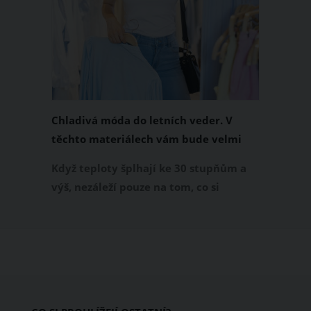
Chladivá móda do letních veder. V
těchto materiálech vám bude velmi
příjemně
Když teploty šplhají ke 30 stupňům a
výš, nezáleží pouze na tom, co si
obléknete, ale také z čeho je oblečení
ušité. Některé materiály totiž zadržují
teplo a pot, jiné naopak nechají
pokožku dýchat a pomohou vám
zvládnout i opravdu horké dny.
Základem letního šatníku by proto