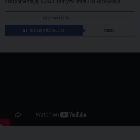
nezapomeňte jej SDÍLET se svými přáteli na Facebooku!
DEJ NÁM LIKE
SDÍLEJ PŘÁTELŮM
10525