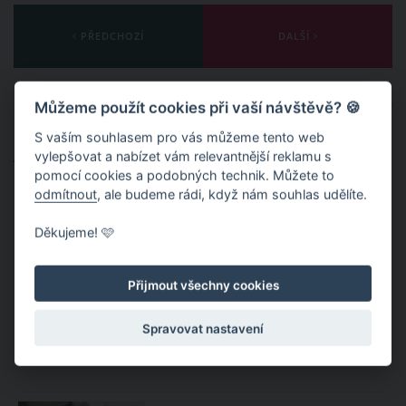
PŘEDCHOZÍ
DALŠÍ
Publikováno: 25. 3. 2022 16:20
Autor:
OuCee
Můžeme použít cookies při vaší návštěvě? 🍪
Nahlásit obsah
S vaším souhlasem pro vás můžeme tento web
vylepšovat a nabízet vám relevantnější reklamu s
Témata:
ZÁBAVA
VIDEO
pomocí cookies a podobných technik. Můžete to
odmítnout
, ale budeme rádi, když nám souhlas udělíte.
Děkujeme! 🩷
Přijmout všechny cookies
Spravovat nastavení