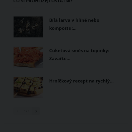
CO SI PROHLÍŽEJÍ OSTATNÍ?
měly být přírodní nebo funkční
prodyšné tkaniny a volnější střihy.
Bílá larva v hlíně nebo
kompostu:…
Cuketová směs na topinky:
Zavařte…
Hrníčkový recept na rychlý…
1
/ 3