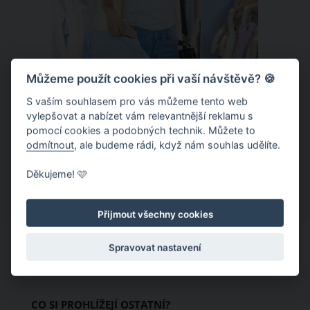
Můžeme použít cookies při vaší návštěvě? 🍪
S vaším souhlasem pro vás můžeme tento web
Chladivá móda do letních veder. V
vylepšovat a nabízet vám relevantnější reklamu s
pomocí cookies a podobných technik. Můžete to
těchto materiálech vám bude velmi
odmítnout
, ale budeme rádi, když nám souhlas udělíte.
příjemně
Když teploty šplhají ke 30 stupňům a
Děkujeme! 🩷
výš, nezáleží pouze na tom, co si
obléknete, ale také z čeho je oblečení
Přijmout všechny cookies
ušité. Některé materiály totiž zadržují
teplo a pot, jiné naopak nechají
Spravovat nastavení
pokožku dýchat a pomohou vám
zvládnout i opravdu horké dny.
Základem letního šatníku by proto
CO SI PROHLÍŽEJÍ OSTATNÍ?