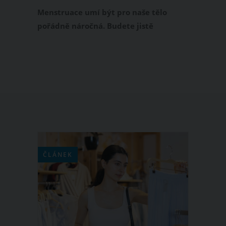
chutě na sladké
Menstruace umí být pro naše tělo
pořádně náročná. Budete jistě
souhlasit s tím, že křeče, únava,
nafouklé břicho, bolest hlavy nebo
nálada jako na houpačce nejsou v
tomto období nic výjimečného. Dobrou
zprávou je, že si můžete alespoň trochu
ulevit i tím, co si dáte na talíř.
ČLÁNEK