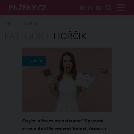
HOŘČÍK
KATEGORIE
HOŘČÍK
ČLÁNEK
Co jíst během menstruace? Správná
strava dokáže zmírnit bolest, únavu i