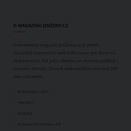
O MAGAZÍNU JENŽENY.CZ
Internetový magazín JenŽeny.cz je první,
skutečně komunitní web influencer pro ženy na
českém trhu. Na jeho obsahu se aktivně podílejí i
samotní čtenáři. Denně web navštíví více než 200
tisíc uživatelů.
PODMÍNKY UŽITÍ
PRESSKIT
INZERCE
KONTAKTNÍ FORMULÁŘ