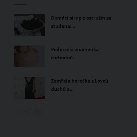
měly být přírodní nebo funkční
prodyšné tkaniny a volnější střihy.
Domácí sirup z ostružin za
studena:…
Podezřelá znaménka
rozhodně…
Zemřela herečka z Lovců
duchů a…
1
/ 3