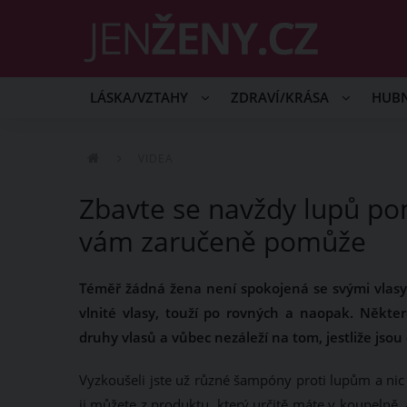
LÁSKA/VZTAHY
ZDRAVÍ/KRÁSA
HUB
VIDEA
Zbavte se navždy lupů po
vám zaručeně pomůže
Téměř žádná žena není spokojená se svými vlasy
vlnité vlasy, touží po rovných a naopak. Někte
druhy vlasů a vůbec nezáleží na tom, jestliže jsou 
Vyzkoušeli jste už různé šampóny proti lupům a ni
ji můžete z produktu, který určitě máte v koupelně, 