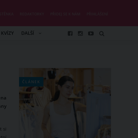
STĚNKA
REDAKTORKY
PŘIDEJ SE K NÁM
PŘIHLÁŠENÍ
KVÍZY
DALŠÍ
ČLÁNEK
ena
hny
 si
stní