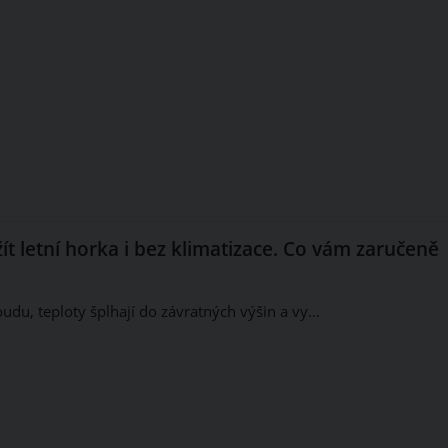
ežít letní horka i bez klimatizace. Co vám zaručeně
oudu, teploty šplhají do závratných výšin a vy…