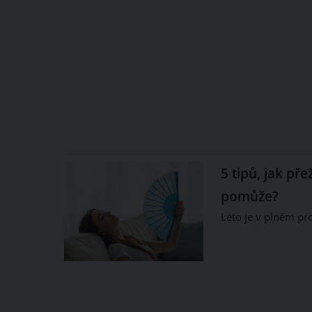
5 tipů, jak př
pomůže?
Léto je v plném pr