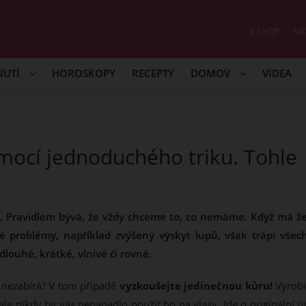
E-SHOP
NÁ
NUTÍ
HOROSKOPY
RECEPTY
DOMOV
VIDEA
mocí jednoduchého triku. Tohle
. Pravidlem bývá, že vždy chceme to, co nemáme. Když má ž
ré problémy, například zvýšený výskyt lupů, však trápí všec
dlouhé, krátké, vlnivé či rovné.
c nezabírá? V tom případě
vyzkoušejte jedinečnou kůru!
Vyrobit
ale nikdy by vás nenapadlo použít ho na vlasy. Jde o originální ú