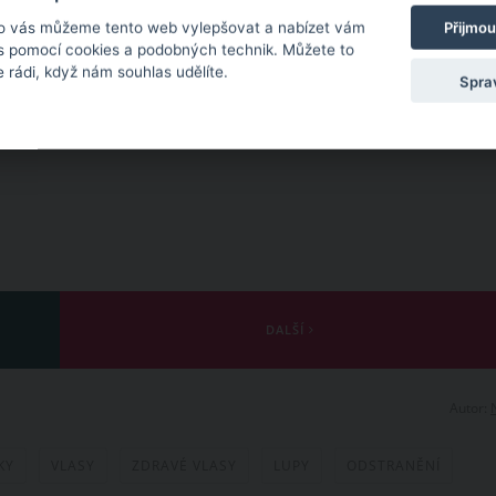
o vás můžeme tento web vylepšovat a nabízet vám
Přijmou
 s pomocí cookies a podobných technik. Můžete to
 rádi, když nám souhlas udělíte.
Spra
DALŠÍ
Autor:
KY
VLASY
ZDRAVÉ VLASY
LUPY
ODSTRANĚNÍ