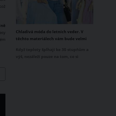
což
dně
Chladivá móda do letních veder. V
asy
těchto materiálech vám bude velmi
ném
příjemně
Když teploty šplhají ke 30 stupňům a
výš, nezáleží pouze na tom, co si
obléknete, ale také z čeho je oblečení
ušité. Některé materiály totiž zadržují
teplo a pot, jiné naopak nechají
pokožku dýchat a pomohou vám
zvládnout i opravdu horké dny.
Základem letního šatníku by proto
měly být přírodní nebo funkční
prodyšné tkaniny a volnější střihy.