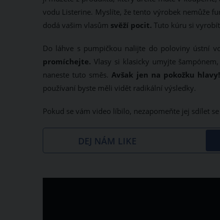
vodu Listerine. Myslíte, že tento výrobek nemůže fu
dodá vašim vlasům
svěží pocit.
Tuto kúru si vyrobít
Do láhve s pumpičkou nalijte do poloviny ústní vo
promíchejte.
Vlasy si klasicky umyjte šampónem, 
naneste tuto směs.
Avšak jen na pokožku hlavy!
používaní byste měli vidět radikální výsledky.
Pokud se vám video líbilo, nezapomeňte jej sdílet s
DEJ NÁM LIKE