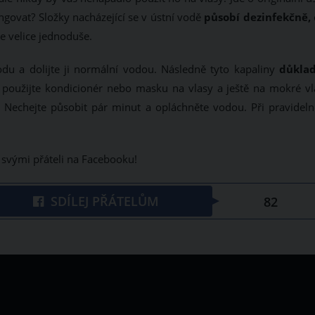
ngovat? Složky nacházející se v ústní vodě
působí dezinfekčně,
e velice jednoduše.
du a dolijte ji normální vodou. Následně tyto kapaliny
důkla
použijte kondicionér nebo masku na vlasy a ještě na mokré vl
Nechejte působit pár minut a opláchněte vodou. Při pravidel
e svými přáteli na Facebooku!
SDÍLEJ PŘÁTELŮM
82