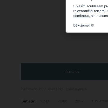
S vaším souhlasem pr
relevantnější reklamu
odmítnout
, ale budeme
Děkujeme! 🩷
PŘEDCHOZÍ
Publikováno: 21. 11. 2023 17:27
Nahlásit obsah
Témata:
VIDEA
VIDEO
ŽENY
TIPY A TRI