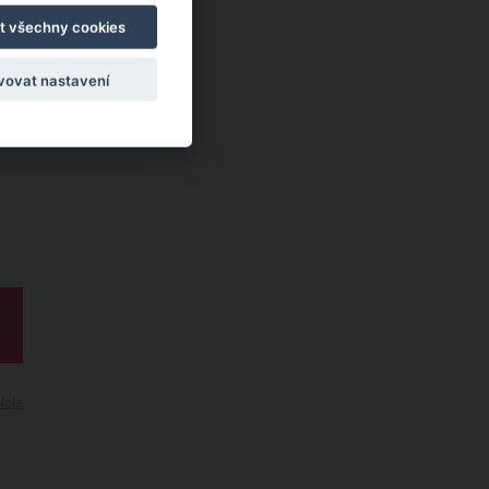
t všechny cookies
vovat nastavení
NoJa