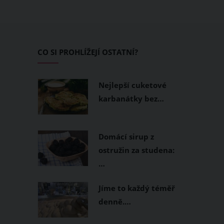
CO SI PROHLÍŽEJÍ OSTATNÍ?
Nejlepší cuketové
karbanátky bez…
Domácí sirup z
ostružin za studena:
…
Jíme to každý téměř
denně.…