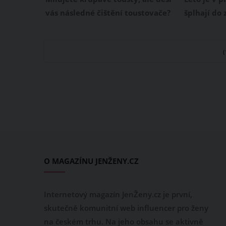
vás následné čištění toustovače?
šplhají do 
Máme pro vás skvělý trik, jak si
zoufale hle
dopřát tuto lahodnou pochoutku
ochladit? 
bez starostí ohledně úklidu.
zaručených
Přečtěte si, jak snadno udržet váš
pomohou př
toustovač čistý a stále připravený
klimatizace
k použití. Pokud se vám však
letní poho
stane nehoda, dáme vám také tip,
jak vyčistit zapečený toustovač.
O MAGAZÍNU JENŽENY.CZ
Internetový magazín JenŽeny.cz je první,
skutečně komunitní web influencer pro ženy
na českém trhu. Na jeho obsahu se aktivně