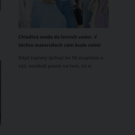
Chladivá móda do letních veder. V
těchto materiálech vám bude velmi
příjemně
Když teploty šplhají ke 30 stupňům a
výš, nezáleží pouze na tom, co si
u
obléknete, ale také z čeho je oblečení
ušité. Některé materiály totiž zadržují
teplo a pot, jiné naopak nechají
pokožku dýchat a pomohou vám
zvládnout i opravdu horké dny.
i
Základem letního šatníku by proto
měly být přírodní nebo funkční
prodyšné tkaniny a volnější střihy.