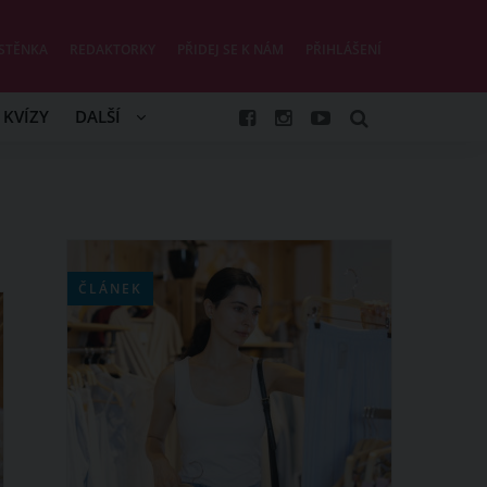
STĚNKA
REDAKTORKY
PŘIDEJ SE K NÁM
PŘIHLÁŠENÍ
KVÍZY
DALŠÍ
ČLÁNEK