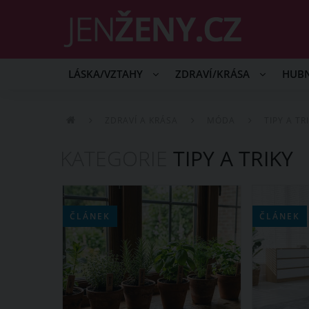
LÁSKA/VZTAHY
ZDRAVÍ/KRÁSA
HUB
ZDRAVÍ A KRÁSA
MÓDA
TIPY A TR
KATEGORIE
TIPY A TRIKY
ČLÁNEK
ČLÁNEK