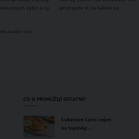
závratných výšin a vy
přiznejme si, že balení na
dáte způsob, jak se
dovolenou může být pořádný
Přinášíme pět
oříšek. Představte si ale, že
(105) NAČÍST VÍCE
 tipů, které vám
existuje trik, díky kterému sbalít
ežít horké dny i bez
kufr raz dva, a ještě vám v něm
. Osvěžte se a užijte si
zbude místo. Představujeme vám
du naplno!
metodu 3-3-3, která je mezi
cestovateli naprosto žhavým
hitem.
CO SI PROHLÍŽEJÍ OSTATNÍ?
Cuketové čatní nejen
na topinky:…