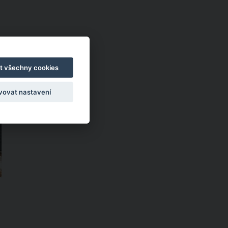
u
t všechny cookies
í
vovat nastavení