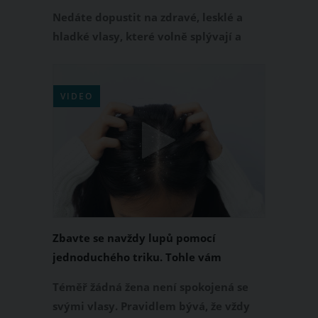
Nedáte dopustit na zdravé, lesklé a
hladké vlasy, které volně splývají a
vypadají jako z reklamy? Přesně takové
jsou tekuté vlasy neboli liquid hair,
které se staly žhavým hitem mezi
VIDEO
ženami po celém světě. Přečtěte si, jak
můžete tohoto úžasného vzhledu
dosáhnout i vy.
Zbavte se navždy lupů pomocí
jednoduchého triku. Tohle vám
zaručeně pomůže
Téměř žádná žena není spokojená se
svými vlasy. Pravidlem bývá, že vždy