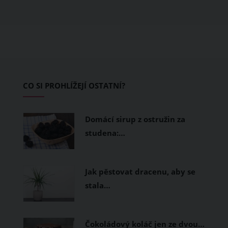
obléknete, ale také z čeho je oblečení
ušité. Některé materiály totiž zadržují
teplo a pot, jiné naopak nechají
pokožku dýchat a pomohou vám
zvládnout i opravdu horké dny.
Základem letního šatníku by proto
CO SI PROHLÍŽEJÍ OSTATNÍ?
měly být přírodní nebo funkční
prodyšné tkaniny a volnější střihy.
Domácí sirup z ostružin za
studena:…
Jak pěstovat dracenu, aby se
stala…
Čokoládový koláč jen ze dvou…