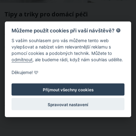
Tipy a triky pro domácí péči
Hydratační vlasové masky:
Investujte do kvalitní hydratační
Můžeme použít cookies při vaší návštěvě? 🍪
vlasové masky a používejte ji alespoň jednou týdně.
S vaším souhlasem pro vás můžeme tento web
vylepšovat a nabízet vám relevantnější reklamu s
Vyživující vlasové oleje:
Po každém mytí aplikujte do svých
pomocí cookies a podobných technik. Můžete to
kadeří vyživující vlasové oleje, které dodají vašim vlasům lesk
odmítnout
, ale budeme rádi, když nám souhlas udělíte.
a pružnost.
Děkujeme! 🩷
Bezoplachová vlasová séra:
Používejte bezoplachová vlasová
séra, která zaručí dlouhotrvající lesk a zdravý vzhled vašich
Přijmout všechny cookies
kadeří.
Zdravý jídelníček:
Dbejte na stravu bohatou na vitamíny a
Spravovat nastavení
minerály, které podporují zdraví vlasů.