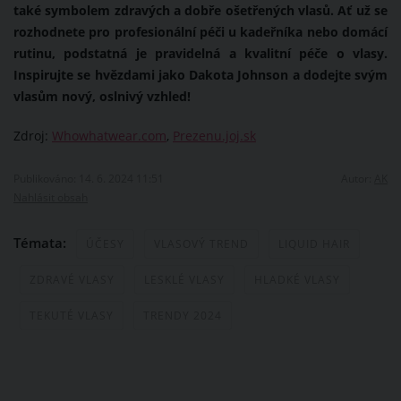
také symbolem zdravých a dobře ošetřených vlasů. Ať už se
rozhodnete pro profesionální péči u kadeřníka nebo domácí
rutinu, podstatná je pravidelná a kvalitní péče o vlasy.
Inspirujte se hvězdami jako Dakota Johnson a dodejte svým
vlasům nový, oslnivý vzhled!
Zdroj:
Whowhatwear.com
,
Prezenu.joj.sk
Publikováno: 14. 6. 2024 11:51
Autor:
AK
Nahlásit obsah
Témata:
ÚČESY
VLASOVÝ TREND
LIQUID HAIR
ZDRAVÉ VLASY
LESKLÉ VLASY
HLADKÉ VLASY
TEKUTÉ VLASY
TRENDY 2024