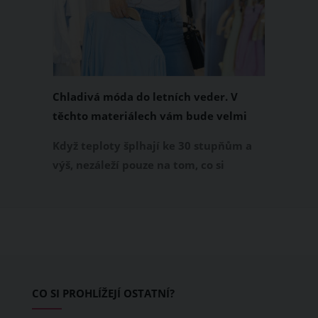
Chladivá móda do letních veder. V
těchto materiálech vám bude velmi
příjemně
Když teploty šplhají ke 30 stupňům a
výš, nezáleží pouze na tom, co si
obléknete, ale také z čeho je oblečení
ušité. Některé materiály totiž zadržují
teplo a pot, jiné naopak nechají
pokožku dýchat a pomohou vám
zvládnout i opravdu horké dny.
Základem letního šatníku by proto
CO SI PROHLÍŽEJÍ OSTATNÍ?
měly být přírodní nebo funkční