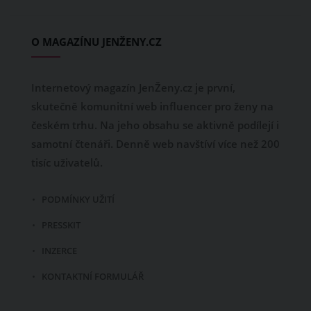
O MAGAZÍNU JENŽENY.CZ
Internetový magazín JenŽeny.cz je první,
skutečně komunitní web influencer pro ženy na
českém trhu. Na jeho obsahu se aktivně podílejí i
samotní čtenáři. Denně web navštíví více než 200
tisíc uživatelů.
PODMÍNKY UŽITÍ
PRESSKIT
INZERCE
KONTAKTNÍ FORMULÁŘ