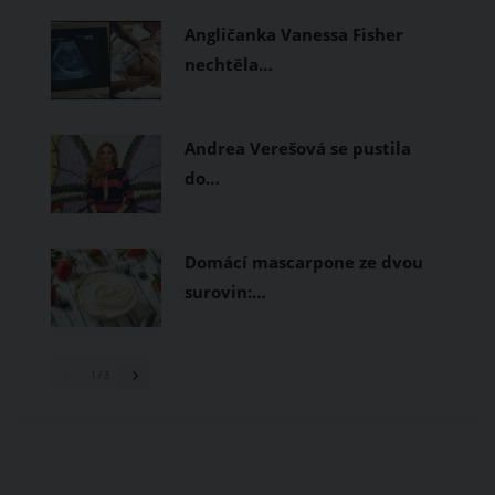
prodyšné tkaniny a volnější střihy.
Angličanka Vanessa Fisher
nechtěla…
Andrea Verešová se pustila
do…
Domácí mascarpone ze dvou
surovin:…
1
/ 3