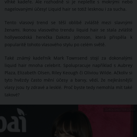
vlhké kadeře. Ale rozhodně si je nepleťte s mokrými nebo
nagelovanými účesy! Liquid hair se totiž lesknou i za sucha.
Tento vlasový trend se těší oblibě zvláště mezi slavnými
ženami. Ikonou vlasového trendu liquid hair se stala zvláště
hollywoodská herečka Dakota Johnson, která přispěla k
popularitě tohoto vlasového stylu po celém světě.
Také známý kadeřník Mark Townsend stojí za dokonalými
liquid hair mnoha celebrit. Spolupracuje například s Aubrey
Plaza, Elizabeth Olsen, Riley Keough či Oliviou Wilde. Ačkoliv si
tyto hvězdy často mění účesy a barvy, vědí, že nejkrásnější
vlasy jsou ty zdravé a lesklé. Proč byste tedy nemohla mít také
takové?
ZDROJ: SHUTTERSTOCK