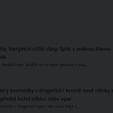
yby, kterými si ničíte vlasy: Spíte s mokrou hlavou
lík
 ženské krásy. Snažíte se co nejvíc pečovat o svou…
stery kosmetiky v drogeriích? Kromě nové rtěnky s
řinést kožní infekci nebo opar
smetiky v drogeriích řada z nás uvítá, když si…