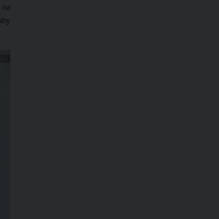
 na
aby
OCK