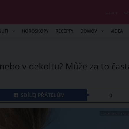
E-SHOP
NÁ
NUTÍ
HOROSKOPY
RECEPTY
DOMOV
VIDEA
nebo v dekoltu? Může za to čast
SDÍLEJ PŘÁTELŮM
0
ZDROJ: SHUTTERST