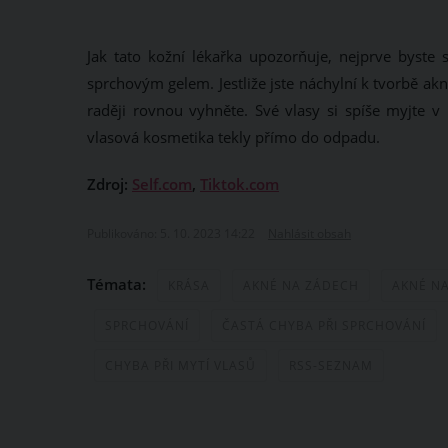
Jak tato kožní lékařka upozorňuje, nejprve byste 
sprchovým gelem. Jestliže jste náchylní k tvorbě a
raději rovnou vyhněte. Své vlasy si spíše myjte 
vlasová kosmetika tekly přímo do odpadu.
Zdroj:
Self.com
,
Tiktok.com
Publikováno: 5. 10. 2023 14:22
Nahlásit obsah
Témata:
KRÁSA
AKNÉ NA ZÁDECH
AKNÉ NA
SPRCHOVÁNÍ
ČASTÁ CHYBA PŘI SPRCHOVÁNÍ
CHYBA PŘI MYTÍ VLASŮ
RSS-SEZNAM