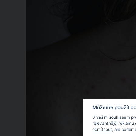
Můžeme použít coo
S vaším souhlasem pr
relevantnější reklamu
odmítnout
, ale budeme