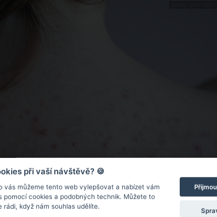
ZDROJ: SHUTTERST
kies při vaší návštěvě? 🍪
o vás můžeme tento web vylepšovat a nabízet vám
Přijmou
 s pomocí cookies a podobných technik. Můžete to
 rádi, když nám souhlas udělíte.
Spra