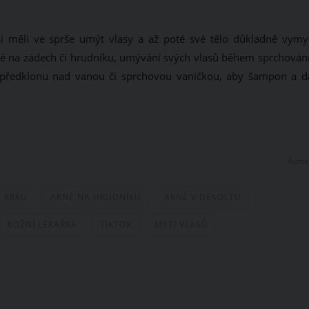
si měli ve sprše umýt vlasy a až poté své tělo důkladně vymyd
kné na zádech či hrudníku, umývání svých vlasů během sprchování
v předklonu nad vanou či sprchovou vaničkou, aby šampon a da
Autor
 KRKU
AKNÉ NA HRUDNÍKU
AKNÉ V DEKOLTU
KOŽNÍ LÉKAŘKA
TIKTOK
MYTÍ VLASŮ