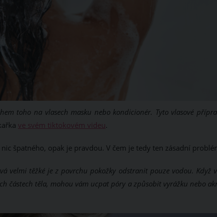
 během toho na vlasech masku nebo kondicionér. Tyto vlasové přípr
ékařka
ve svém tiktokovém videu
.
nic špatného, opak je pravdou. V čem je tedy ten zásadní problé
ývá velmi těžké je z povrchu pokožky odstranit pouze vodou. Když
ých částech těla, mohou vám ucpat póry a způsobit vyrážku nebo ak