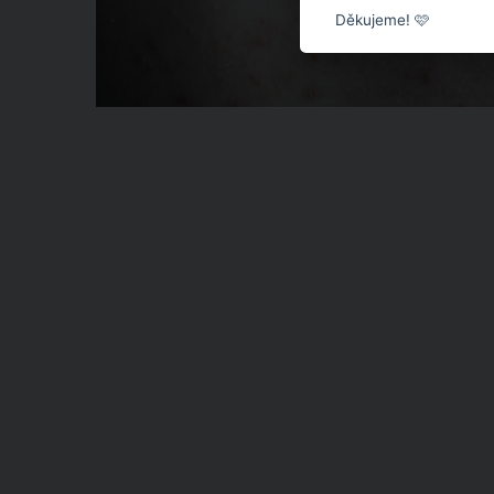
Děkujeme! 🩷