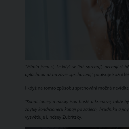
“Všimla jsem si, že když se lidé sprchují, nechají si
opláchnou až na závěr sprchování,”
popisuje kožní l
I když na tomto způsobu sprchování možná nevidíte 
“Kondicionéry a masky jsou husté a krémové, takže b
zbytky kondicionéru kapají po zádech, hrudníku a jin
vysvětluje Lindsey Zubritsky.