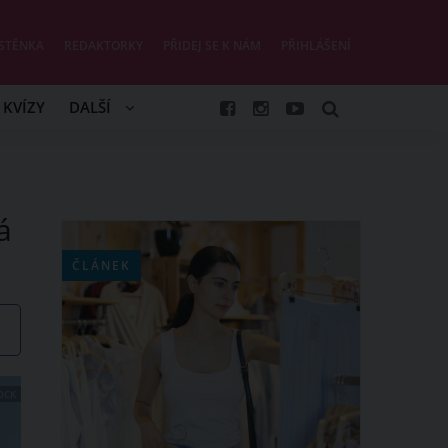
STĚNKA
REDAKTORKY
PŘIDEJ SE K NÁM
PŘIHLÁŠENÍ
KVÍZY
DALŠÍ
á
ČLÁNEK
OCK