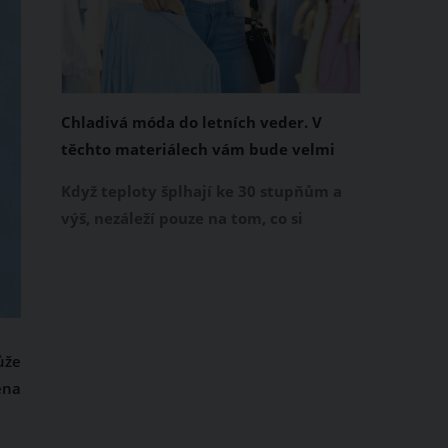
Chladivá móda do letních veder. V
těchto materiálech vám bude velmi
příjemně
Když teploty šplhají ke 30 stupňům a
výš, nezáleží pouze na tom, co si
obléknete, ale také z čeho je oblečení
ušité. Některé materiály totiž zadržují
teplo a pot, jiné naopak nechají
pokožku dýchat a pomohou vám
zvládnout i opravdu horké dny.
ůže
Základem letního šatníku by proto
éna
měly být přírodní nebo funkční
prodyšné tkaniny a volnější střihy.