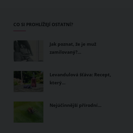
pokožku dýchat a pomohou vám
zvládnout i opravdu horké dny.
Základem letního šatníku by proto
CO SI PROHLÍŽEJÍ OSTATNÍ?
měly být přírodní nebo funkční
prodyšné tkaniny a volnější střihy.
Jak poznat, že je muž
zamilovaný?…
Levandulová šťáva: Recept,
který…
Nejúčinnější přírodní…