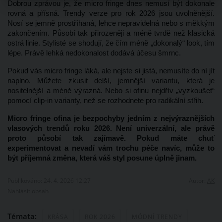
Dobrou zprávou je, že micro fringe dnes nemusí být dokonale 
rovná a přísná. Trendy verze pro rok 2026 jsou uvolněnější. 
Nosí se jemně prostříhaná, lehce nepravidelná nebo s měkkým 
zakončením. Působí tak přirozeněji a méně tvrdě než klasická 
ostrá linie. Stylisté se shodují, že čím méně „dokonalý“ look, tím 
lépe. Právě lehká nedokonalost dodává účesu šmrnc.
Pokud vás micro fringe láká, ale nejste si jistá, nemusíte do ní jít 
naplno. Můžete zkusit delší, jemnější variantu, která je 
nositelnější a méně výrazná. Nebo si ofinu nejdřív „vyzkoušet“ 
pomocí clip-in varianty, než se rozhodnete pro radikální střih.
Micro fringe ofina je bezpochyby jedním z nejvýraznějších 
vlasových trendů roku 2026. Není univerzální, ale právě 
proto působí tak zajímavě. Pokud máte chuť 
experimentovat a nevadí vám trochu péče navíc, může to 
být příjemná změna, která váš styl posune úplně jinam.
Publikováno: 24. 4. 2026 12:27
Autor:
AK
Nahlásit obsah
Témata:
KRÁSA
ROK 2026
MÓDNÍ TRENDY