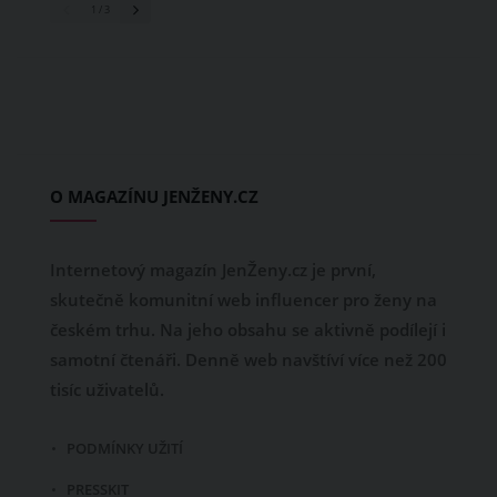
1
/ 3
O MAGAZÍNU JENŽENY.CZ
Internetový magazín JenŽeny.cz je první,
skutečně komunitní web influencer pro ženy na
českém trhu. Na jeho obsahu se aktivně podílejí i
samotní čtenáři. Denně web navštíví více než 200
tisíc uživatelů.
PODMÍNKY UŽITÍ
PRESSKIT