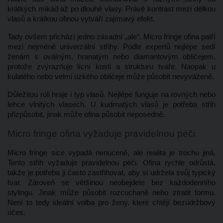
krátkých mikád až po dlouhé vlasy. Právě kontrast mezi délkou 
vlasů a krátkou ofinou vytváří zajímavý efekt.
Tady ovšem přichází jedno zásadní „ale“. Micro fringe ofina patří 
mezi nejméně univerzální střihy. Podle expertů nejlépe sedí 
ženám s oválným, hranatým nebo diamantovým obličejem, 
protože zvýrazňuje lícní kosti a strukturu tváře. Naopak u 
kulatého nebo velmi úzkého obličeje může působit nevyváženě.
Důležitou roli hraje i typ vlasů. Nejlépe funguje na rovných nebo 
lehce vlnitých vlasech. U kudrnatých vlasů je potřeba střih 
přizpůsobit, jinak může ofina působit neposedně.
Micro fringe ofina vyžaduje pravidelnou péči
Micro fringe sice vypadá nenuceně, ale realita je trochu jiná. 
Tento střih vyžaduje pravidelnou péči. Ofina rychle odrůstá, 
takže je potřeba ji často zastřihovat, aby si udržela svůj typický 
tvar. Zároveň se většinou neobejdete bez každodenního 
stylingu. Jinak může působit rozcuchaně nebo ztratit formu. 
Není to tedy ideální volba pro ženy, které chtějí bezúdržbový 
účes.