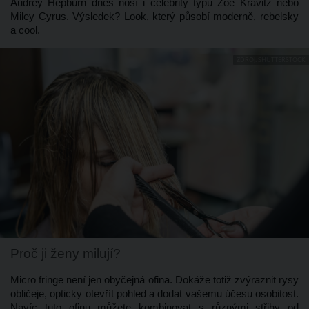
Audrey Hepburn dnes nosí i celebrity typu Zoë Kravitz nebo 
Miley Cyrus. Výsledek? Look, který působí moderně, rebelsky 
a cool.
ZDROJ: SHUTTERSTOCK
Proč ji ženy milují? 
Micro fringe není jen obyčejná ofina. Dokáže totiž zvýraznit rysy 
obličeje, opticky otevřít pohled a dodat vašemu účesu osobitost. 
Navíc tuto ofinu můžete kombinovat s různými střihy od 