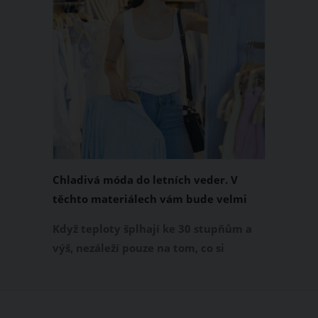
Chladivá móda do letních veder. V
těchto materiálech vám bude velmi
příjemně
Když teploty šplhají ke 30 stupňům a
výš, nezáleží pouze na tom, co si
obléknete, ale také z čeho je oblečení
ušité. Některé materiály totiž zadržují
teplo a pot, jiné naopak nechají