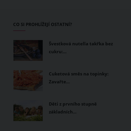
pokožku dýchat a pomohou vám
zvládnout i opravdu horké dny.
Základem letního šatníku by proto
CO SI PROHLÍŽEJÍ OSTATNÍ?
měly být přírodní nebo funkční
prodyšné tkaniny a volnější střihy.
Švestková nutella takřka bez
cukru:…
Cuketová směs na topinky:
Zavařte…
Děti z prvního stupně
základních…