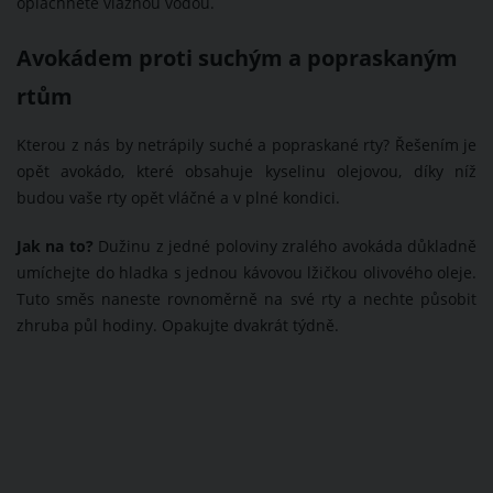
opláchněte vlažnou vodou.
Avokádem proti suchým a popraskaným
rtům
Kterou z nás by netrápily suché a popraskané rty? Řešením je
opět avokádo, které obsahuje kyselinu olejovou, díky níž
budou vaše rty opět vláčné a v plné kondici.
Jak na to?
Dužinu z jedné poloviny zralého avokáda důkladně
umíchejte do hladka s jednou kávovou lžičkou olivového oleje.
Tuto směs naneste rovnoměrně na své rty a nechte působit
zhruba půl hodiny. Opakujte dvakrát týdně.