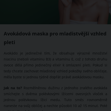
Avokádová maska pro mladistvější vzhled
pleti
Avokádo je jedinečné tím, že obsahuje výrazné množství
niacinu (neboli vitamínu B3) a vitamínu E, což z tohoto druhu
ovoce dělá přímo jedinečný elixír k omlazení pleti. Pokud si
tedy chcete zachovat mladistvý vzhled pokožky svého obličeje,
měla byste si jednou týdně dopřát právě avokádovou masku.
Jak na to?
Rozmělněnou dužinu z jednoho zralého avokáda
smíchejte s dvěma polévkovými lžícemi ovesných vloček a
jednou polévkovou lžicí medu. Tuto směs rovnoměrně
naneste na svůj obličej a nechte působit 10 až 15 minut. Poté