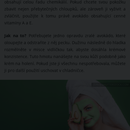
obsahují celou řadu chemikálií. Pokud chcete svou pokožku
zbavit nejen přebytečných chloupků, ale zároveň ji vyživit a
zvláčnit, použijte k tomu právě avokádo obsahující cenné
vitamíny A a E.
Jak na to?
Potřebujete jedno opravdu zralé avokádo, které
oloupejte a odstraňte z něj pecku. Dužinu následně do hladka
rozmělněte v misce vidličkou tak, abyste dosáhla krémové
konzistence. Tuto hmotu nanášejte na svou kůži podobně jako
krém na holení. Pokud jste ji všechnu nespotřebovala, můžete
ji pro další použití uschovat v chladničce.
ZDROJ: SHUTTERSTOCK.COM