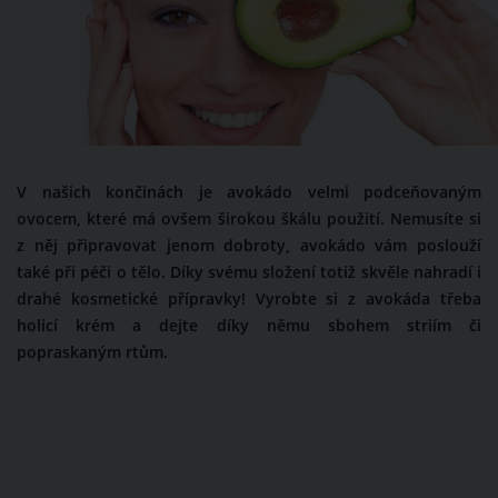
V našich končinách je avokádo velmi podceňovaným
ovocem, které má ovšem širokou škálu použití. Nemusíte si
z něj připravovat jenom dobroty, avokádo vám poslouží
také při péči o tělo. Díky svému složení totiž skvěle nahradí i
drahé kosmetické přípravky! Vyrobte si z avokáda třeba
holicí krém a dejte díky němu sbohem striím či
popraskaným rtům.