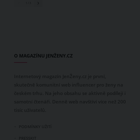
1
/ 3
O MAGAZÍNU JENŽENY.CZ
Internetový magazín JenŽeny.cz je první,
skutečně komunitní web influencer pro ženy na
českém trhu. Na jeho obsahu se aktivně podílejí i
samotní čtenáři. Denně web navštíví více než 200
tisíc uživatelů.
PODMÍNKY UŽITÍ
PRESSKIT