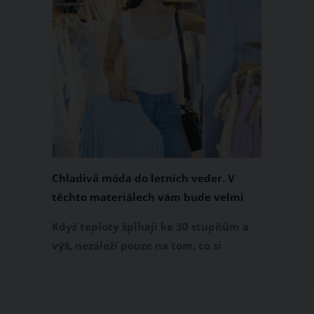
Chladivá móda do letních veder. V
těchto materiálech vám bude velmi
příjemně
Když teploty šplhají ke 30 stupňům a
výš, nezáleží pouze na tom, co si
obléknete, ale také z čeho je oblečení
ušité. Některé materiály totiž zadržují
teplo a pot, jiné naopak nechají