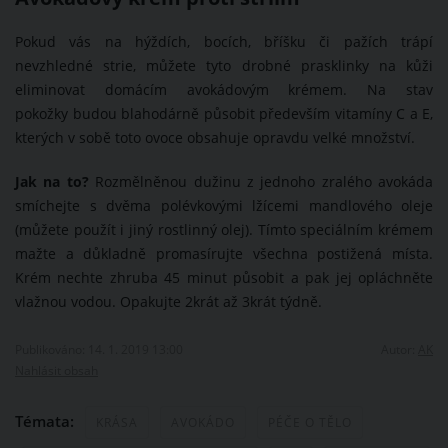
Pokud vás na hýždích, bocích, bříšku či pažích trápí
nevzhledné strie, můžete tyto drobné prasklinky na kůži
eliminovat domácím avokádovým krémem. Na stav
pokožky budou blahodárně působit především vitamíny C a E,
kterých v sobě toto ovoce obsahuje opravdu velké množství.
Jak na to?
Rozmělněnou dužinu z jednoho zralého avokáda
smíchejte s dvěma polévkovými lžícemi mandlového oleje
(můžete použít i jiný rostlinný olej). Tímto speciálním krémem
mažte a důkladně promasírujte všechna postižená místa.
Krém nechte zhruba 45 minut působit a pak jej opláchněte
vlažnou vodou. Opakujte 2krát až 3krát týdně.
Publikováno: 14. 1. 2019 13:00
Autor:
AK
Nahlásit obsah
Témata:
KRÁSA
AVOKÁDO
PÉČE O TĚLO