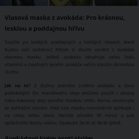
Vlasová maska z avokáda: Pro krásnou,
lesklou a poddajnou hřívu
Toužíte po lesklých, poddajných a hebkých vlasech, které
budou vaší ozdobou? Potom si zkuste vyrobit z avokáda
vlasovou masku. Jelikož avokádo obsahuje celou řadu
vitamínů a mastných kyselin, prokáže vašim vlasům obrovskou
službu.
Jak na to?
Z dužiny jednoho zralého avokáda a dvou
polévkových lžic mandlového oleje (můžete použít i olivový
nebo kokosový olej) vytvořte hladkou směs, kterou vmasírujte
ke kořínkům vlasům. Poté tuto masku rovnoměrně aplikujte i
na celou délku vlasů. Nechte působit 30 minut a pak
opláchněte teplou vodou. Opakujte 2krát až 3krát týdně.
Avokádový krém proti striím