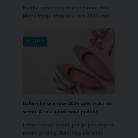
Krátká, odvážná a nepřehlédnutelná.
Micro fringe ofina se v roce 2026 vrací
na scénu jako jeden z nejvýraznějších
vlasových trendů. Než se ale objednáte
ke kadeřnici, je dobré vědět jednu
ČLÁNEK
zásadní věc. Tenhle střih rozhodně
nesedne každé ženě.
Balerínky se v roce 2026 opět vrací na
scénu. A to v úplně nové podobě
Jedny z nás je milují, jiné je považují za
módní přešlap. Balerínky ale letos