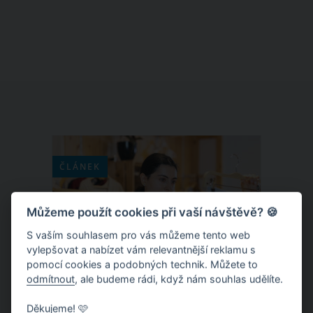
zažívají velký comeback a rozhodně
nejsou takové, jak si je pamatujete.
Zapomeňte na nudnou klasiku. Trendy
balerínky 2026 přicházejí s detaily,
které z nich dělají stylový must-have.
ČLÁNEK
Můžeme použít cookies při vaší návštěvě? 🍪
S vaším souhlasem pro vás můžeme tento web
vylepšovat a nabízet vám relevantnější reklamu s
pomocí cookies a podobných technik. Můžete to
odmítnout
, ale budeme rádi, když nám souhlas udělíte.
Děkujeme! 🩷