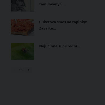
zamilovaný?…
Cuketová směs na topinky:
Zavařte…
Nejúčinnější přírodní…
1
/ 3