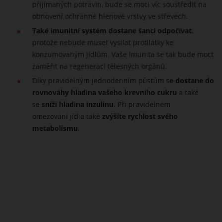
přijímaných potravin, bude se moci víc soustředit na
obnovení ochranné hlenové vrstvy ve střevech.
Také imunitní systém dostane šanci odpočívat
,
protože nebude muset vysílat protilátky ke
konzumovaným jídlům. Vaše imunita se tak bude moct
zaměřit na regeneraci tělesných orgánů.
Díky pravidelným jednodenním půstům s
e dostane do
rovnováhy hladina vašeho krevního cukru
a také
se
sníží hladina inzulinu
. Při pravidelném
omezování jídla také
zvýšíte rychlost svého
metabolismu
.