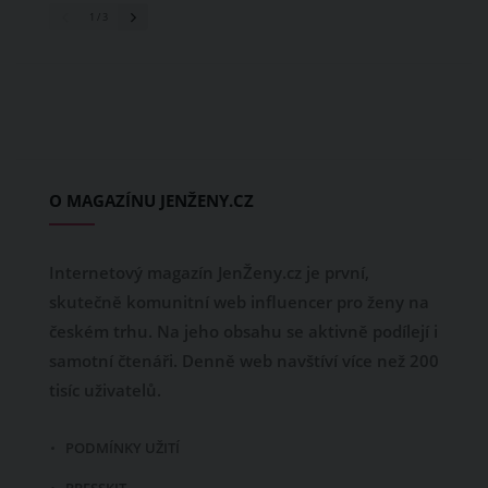
1
/ 3
O MAGAZÍNU JENŽENY.CZ
Internetový magazín JenŽeny.cz je první,
skutečně komunitní web influencer pro ženy na
českém trhu. Na jeho obsahu se aktivně podílejí i
samotní čtenáři. Denně web navštíví více než 200
tisíc uživatelů.
PODMÍNKY UŽITÍ