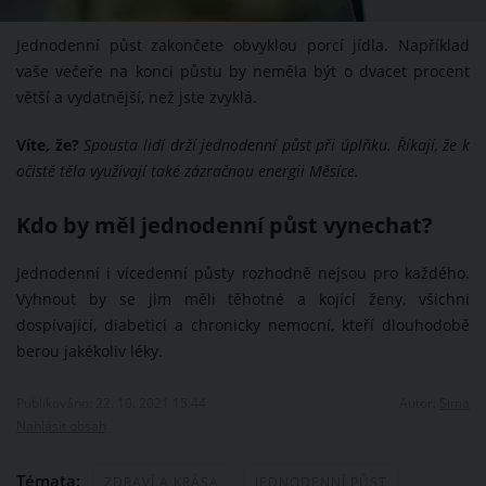
Jednodenní půst zakončete obvyklou porcí jídla. Například
vaše večeře na konci půstu by neměla být o dvacet procent
větší a vydatnější, než jste zvyklá.
Víte, že?
Spousta lidí drží jednodenní půst při úplňku. Říkají, že k
očistě těla využívají také zázračnou energii Měsíce.
Kdo by měl jednodenní půst vynechat?
Jednodenní i vícedenní půsty rozhodně nejsou pro každého.
Vyhnout by se jim měli těhotné a kojící ženy, všichni
dospívající, diabetici a chronicky nemocní, kteří dlouhodobě
berou jakékoliv léky.
Publikováno: 22. 10. 2021 15:44
Autor:
Sima
Nahlásit obsah
Témata:
ZDRAVÍ A KRÁSA
JEDNODENNÍ PŮST