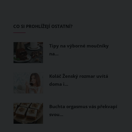
pokožku dýchat a pomohou vám
zvládnout i opravdu horké dny.
Základem letního šatníku by proto
CO SI PROHLÍŽEJÍ OSTATNÍ?
měly být přírodní nebo funkční
prodyšné tkaniny a volnější střihy.
Tipy na výborné moučníky
na…
Koláč Ženský rozmar uvítá
doma i…
Buchta orgasmus vás překvapí
svou…