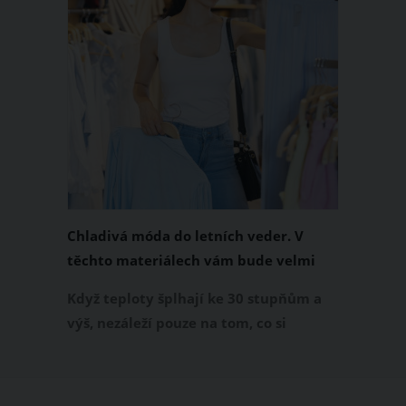
Chladivá móda do letních veder. V
těchto materiálech vám bude velmi
příjemně
Když teploty šplhají ke 30 stupňům a
výš, nezáleží pouze na tom, co si
obléknete, ale také z čeho je oblečení
ušité. Některé materiály totiž zadržují
teplo a pot, jiné naopak nechají