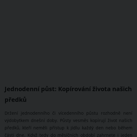
Jednodenní půst: Kopírování života našich
předků
Držení jednodenního či vícedenního půstu rozhodně není
výdobytkem dnešní doby. Půsty vesměs kopírují život našich
předků, kteří neměli přístup k jídlu každý den nebo během
části dne. Když tedy do měsíčních období zahrnete i jeden