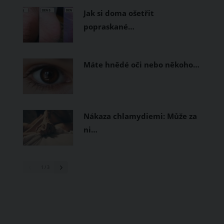
Jak si doma ošetřit
popraskané…
Máte hnědé oči nebo někoho…
Nákaza chlamydiemi: Může za
ni…
1
/ 3