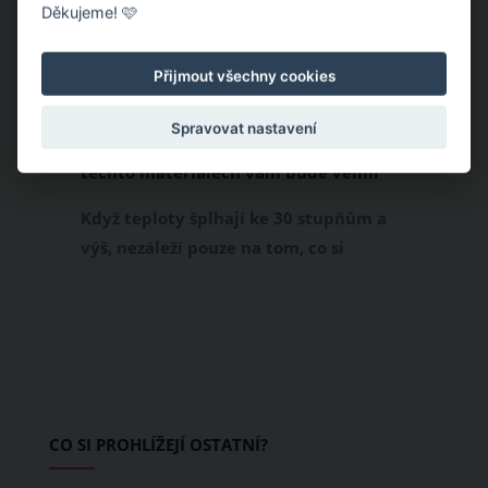
Děkujeme! 🩷
Přijmout všechny cookies
Spravovat nastavení
Chladivá móda do letních veder. V
těchto materiálech vám bude velmi
příjemně
Když teploty šplhají ke 30 stupňům a
výš, nezáleží pouze na tom, co si
obléknete, ale také z čeho je oblečení
ušité. Některé materiály totiž zadržují
teplo a pot, jiné naopak nechají
pokožku dýchat a pomohou vám
zvládnout i opravdu horké dny.
Základem letního šatníku by proto
CO SI PROHLÍŽEJÍ OSTATNÍ?
měly být přírodní nebo funkční
prodyšné tkaniny a volnější střihy.