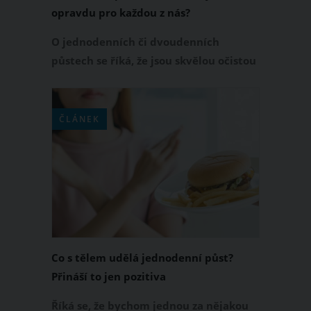
opravdu pro každou z nás?
O jednodenních či dvoudenních
půstech se říká, že jsou skvělou očistou
těla i výborným pomocníkem, který
nám umožní udržet si kondici a zdraví.
Jelikož se náš organismus během půstu
ČLÁNEK
nezaměstnává trávením, odpočine si a
dokonale se pročistí. Jenže opravdu
jsou tyto půsty pro každou z nás?
Co s tělem udělá jednodenní půst?
Přináší to jen pozitiva
Říká se, že bychom jednou za nějakou