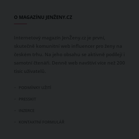
O MAGAZÍNU JENŽENY.CZ
Internetový magazín JenŽeny.cz je první,
skutečně komunitní web influencer pro ženy na
českém trhu. Na jeho obsahu se aktivně podílejí i
samotní čtenáři. Denně web navštíví více než 200
tisíc uživatelů.
PODMÍNKY UŽITÍ
PRESSKIT
INZERCE
KONTAKTNÍ FORMULÁŘ