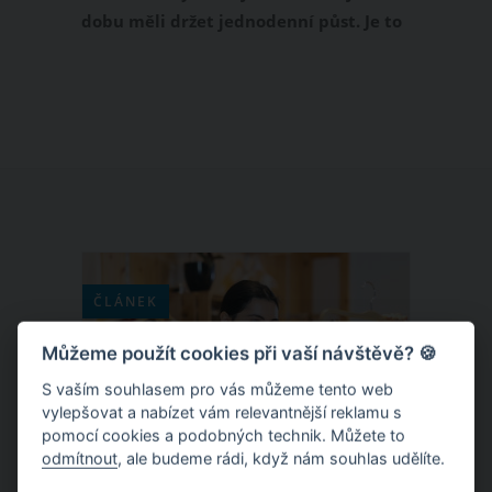
dobu měli držet jednodenní půst. Je to
z toho důvodu, aby se náš organismus
pročistil a na chvilku odpočinul. Co je
na tom pravdy a co jeden den bez jídla
udělá s naším tělem?
ČLÁNEK
Můžeme použít cookies při vaší návštěvě? 🍪
S vaším souhlasem pro vás můžeme tento web
vylepšovat a nabízet vám relevantnější reklamu s
pomocí cookies a podobných technik. Můžete to
odmítnout
, ale budeme rádi, když nám souhlas udělíte.