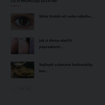
CO SI PROHLÍŽEJÍ OSTATNÍ?
měly být přírodní nebo funkční
prodyšné tkaniny a volnější střihy.
Máte hnědé oči nebo někoho…
Jak si doma ošetřit
popraskané…
Nejlepší cuketové karbanátky
bez…
1
/ 3