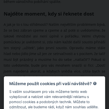
během vánočního pobíhání spálíte.
Najděte moment, kdy si řeknete dost
A jak je to s tou střídmostí? Naším největším problémem bývá,
že se bez zábran cpeme a cpeme a až poté si uvědomíme, že
takové množství asi není úplně v pořádku. Velmi chytrou
pomůckou je uvědomit si, zda nám každé další sousto přináší
ten stejný „užitek“, jako první sousto. Opravdu máme stále
hlad nebo jídlo jíme už jen ze setrvačnosti a s pocitem, že talíř
musí být prázdný a musíme ho do sebe „natlačit“? Pokud si
toto uvědomíte, bude pro vás mnohem snazší si říci: „Dost!
Jsem najedená akorát, a kdybych snědla více, cítila bych se
přecpaná.“ Zcela tak eliminujete všechny nepříjemné pocity,
které přejídání provázejí, a zůstane vám vždy jen skvělý pocit
Můžeme použít cookies při vaší návštěvě? 🍪
z dobrého jídla.
S vaším souhlasem pro vás můžeme tento web
vylepšovat a nabízet vám relevantnější reklamu s
pomocí cookies a podobných technik. Můžete to
odmítnout
, ale budeme rádi, když nám souhlas udělíte.