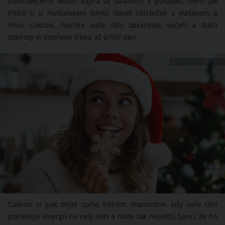
štědrovečerní večeři kapra se salátem? V pořádku. Není tak
třeba si u rozbalování dárků dávat chlebíček s vlašákem a
mísu cukroví. Nechte vaše tělo zpracovat večeři a další
dobroty si dopřejte třeba až příští den.
ZDROJ: SHUTTERSTOCK
Cukroví si pak dejte spíše během dopoledne, kdy vaše tělo
potřebuje energii na celý den a máte tak největší šanci, že ho