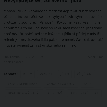
Nevyhýbejte se „zdravému“ jídlu
Mnoho lidí vidí ve Vánocích možnost dopřávat si bez omezení.
Už z principu věci se tak vyhýbají zdravým potravinám,
protože: „Jsou přeci Vánoce!“. Pokud je však vaším cílem
nepřibrat a třeba i od nového roku začít konečně jíst zdravě,
proč nezačít právě teď? Ke každému jídlu si přidejte mističku
zeleniny – nezdravého jídla pak sníte méně. Část cukroví také
můžete vyměnit za hrst oříšků nebo semínek.
Publikováno: 3. 12. 2021 13:25
Autor:
Sima
Nahlásit obsah
Témata:
DIETY
VÁNOCE
JÍDLO
PŘEJÍDÁNÍ
VÁNOČNÍ PŘEJÍDÁNÍ
VÁNOČNÍ CUKROVÍ
KAPR
BRAMBOROVÝ SALÁT
CUKROVÍ
JAK SE NEPŘEJÍDAT