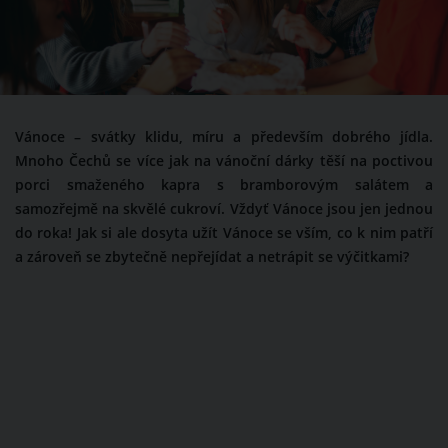
Vánoce – svátky klidu, míru a především dobrého jídla.
Mnoho Čechů se více jak na vánoční dárky těší na poctivou
porci smaženého kapra s bramborovým salátem a
samozřejmě na skvělé cukroví. Vždyť Vánoce jsou jen jednou
do roka! Jak si ale dosyta užít Vánoce se vším, co k nim patří
a zároveň se zbytečně nepřejídat a netrápit se výčitkami?