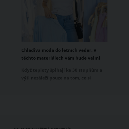
Chladivá móda do letních veder. V
těchto materiálech vám bude velmi
příjemně
Když teploty šplhají ke 30 stupňům a
výš, nezáleží pouze na tom, co si
obléknete, ale také z čeho je oblečení
ušité. Některé materiály totiž zadržují
teplo a pot, jiné naopak nechají
pokožku dýchat a pomohou vám
zvládnout i opravdu horké dny.
Základem letního šatníku by proto