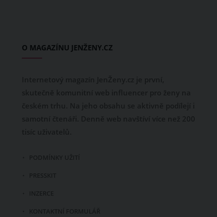
O MAGAZÍNU JENŽENY.CZ
Internetový magazín JenŽeny.cz je první,
skutečně komunitní web influencer pro ženy na
českém trhu. Na jeho obsahu se aktivně podílejí i
samotní čtenáři. Denně web navštíví více než 200
tisíc uživatelů.
PODMÍNKY UŽITÍ
PRESSKIT
INZERCE
KONTAKTNÍ FORMULÁŘ