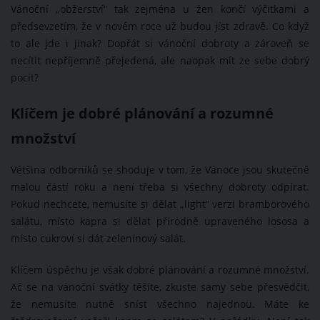
Vánoční „obžerství“ tak zejména u žen končí výčitkami a
předsevzetím, že v novém roce už budou jíst zdravě. Co když
to ale jde i jinak? Dopřát si vánoční dobroty a zároveň se
necítit nepříjemně přejedená, ale naopak mít ze sebe dobrý
pocit?
Klíčem je dobré plánování a rozumné
množství
Většina odborníků se shoduje v tom, že Vánoce jsou skutečně
malou částí roku a není třeba si všechny dobroty odpírat.
Pokud nechcete, nemusíte si dělat „light“ verzi bramborového
salátu, místo kapra si dělat přírodně upraveného lososa a
místo cukroví si dát zeleninový salát.
Klíčem úspěchu je však dobré plánování a rozumné množství.
Ač se na vánoční svátky těšíte, zkuste samy sebe přesvědčit,
že nemusíte nutně sníst všechno najednou. Máte ke