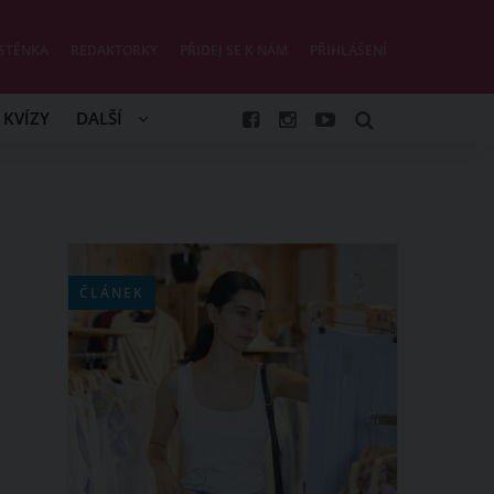
STĚNKA
REDAKTORKY
PŘIDEJ SE K NÁM
PŘIHLÁŠENÍ
KVÍZY
DALŠÍ
ČLÁNEK