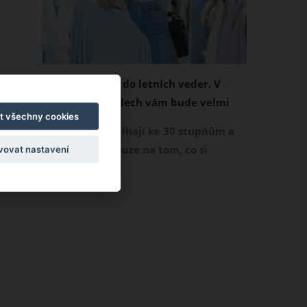
Chladivá móda do letních veder. V
těchto materiálech vám bude velmi
t všechny cookies
příjemně
Když teploty šplhají ke 30 stupňům a
výš, nezáleží pouze na tom, co si
vovat nastavení
obléknete, ale také z čeho je oblečení
ušité. Některé materiály totiž zadržují
teplo a pot, jiné naopak nechají
pokožku dýchat a pomohou vám
zvládnout i opravdu horké dny.
Základem letního šatníku by proto
měly být přírodní nebo funkční
prodyšné tkaniny a volnější střihy.