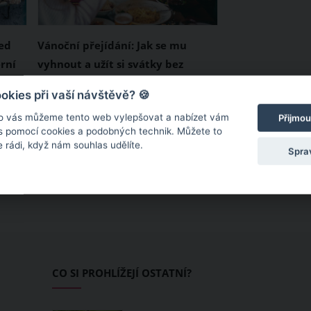
řed
Vánoční přejídání: Jak se mu
rní
vyhnout a užít si svátky bez
ik
výčitek?
Vánoce – svátky klidu, míru a
kies při vaší návštěvě? 🍪
čním
především dobrého jídla. Mnoho
o vás můžeme tento web vylepšovat a nabízet vám
Přijmou
m
Čechů se více jak na vánoční
 s pomocí cookies a podobných technik. Můžete to
 rádi, když nám souhlas udělíte.
dárky těší na poctivou porci
Spra
smaženého kapra s bramborovým
dě.
salátem a samozřejmě na skvělé
ho
cukroví. Vždyť Vánoce jsou jen
i
jednou do roka! Jak si ale dosyta
užít Vánoce se vším, co k nim
patří a zároveň se zbytečně
CO SI PROHLÍŽEJÍ OSTATNÍ?
nepřejídat a netrápit se
výčitkami?