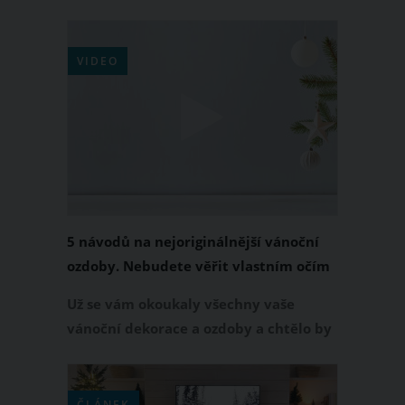
buňky? Upečte si vánoční ježky. Toto
cukroví je opravdu roztomilé a zvlášť,
pokud máte malé děti, bude mít u vás
VIDEO
během letošních Vánoc zaručeně
úspěch!
5 návodů na nejoriginálnější vánoční
ozdoby. Nebudete věřit vlastním očím
Už se vám okoukaly všechny vaše
vánoční dekorace a ozdoby a chtělo by
to změnu? Tak to pro vás máme něco
úžasného, co budete chtít mít také.
Pozorně se podívejte na video a
ČLÁNEK