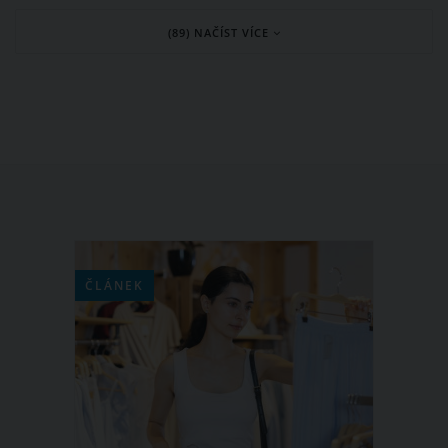
záležitost. Jestliže máte na letošní
(89) NAČÍST VÍCE
vánoční svátky omezený finanční
rozpočet, jistě se poohlížíte po
receptech na vánoční cukroví, které
zvládnete udělat za pár korun. Pro
inspiraci přinášíme 4 recepty na levné
vánoční cukroví, které navíc báječně
chutná.
ČLÁNEK