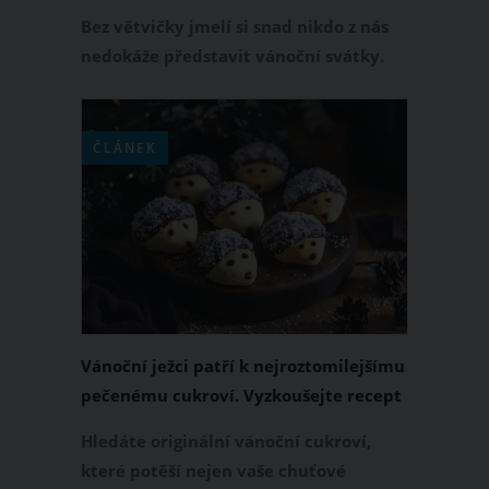
Bez větvičky jmelí si snad nikdo z nás
nedokáže představit vánoční svátky.
Tato zelená rostlina s bílými bobulkami
je výjimečná a mnozí z nás jí přisuzují
magickou moc. Přinášíme 4 zajímavosti
ČLÁNEK
o jmelí, které se vyplatí znát.
Vánoční ježci patří k nejroztomilejšímu
pečenému cukroví. Vyzkoušejte recept
Hledáte originální vánoční cukroví,
které potěší nejen vaše chuťové