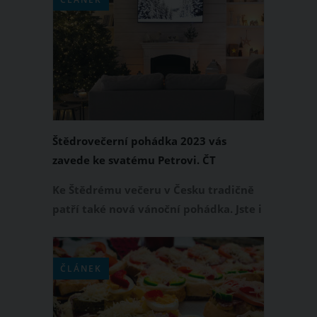
nebudete se stačit divit.
Štědrovečerní pohádka 2023 vás
zavede ke svatému Petrovi. ČT
představila novou vánoční pohádku
Ke Štědrému večeru v Česku tradičně
Klíč svatého Petra
patří také nová vánoční pohádka. Jste i
vy zvědaví, o čem bude štědrovečerní
pohádka 2023 tentokrát pojednávat?
Nebudeme vás dlouho napínat, protože
ČLÁNEK
Česká televize již odtajnila svůj TV
program na Vánoce 2023. Novou