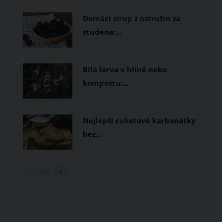
prodyšné tkaniny a volnější střihy.
Domácí sirup z ostružin za
studena:…
Bílá larva v hlíně nebo
kompostu:…
Nejlepší cuketové karbanátky
bez…
1
/ 3