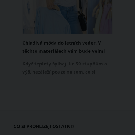
Chladivá móda do letních veder. V
těchto materiálech vám bude velmi
příjemně
Když teploty šplhají ke 30 stupňům a
výš, nezáleží pouze na tom, co si
obléknete, ale také z čeho je oblečení
ušité. Některé materiály totiž zadržují
teplo a pot, jiné naopak nechají
pokožku dýchat a pomohou vám
zvládnout i opravdu horké dny.
Základem letního šatníku by proto
CO SI PROHLÍŽEJÍ OSTATNÍ?
měly být přírodní nebo funkční