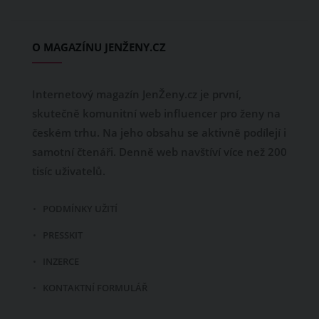
O MAGAZÍNU JENŽENY.CZ
Internetový magazín JenŽeny.cz je první,
skutečně komunitní web influencer pro ženy na
českém trhu. Na jeho obsahu se aktivně podílejí i
samotní čtenáři. Denně web navštíví více než 200
tisíc uživatelů.
PODMÍNKY UŽITÍ
PRESSKIT
INZERCE
KONTAKTNÍ FORMULÁŘ