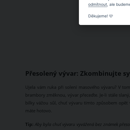
odmítnout
, ale budeme
Děkujeme! 🩷
Přesolený vývar: Zkombinujte sy
Ujela vám ruka při solení masového vývaru? V tom 
brambory změknou, vývar přeceďte. Je-li stále slaný, 
bílky vážou sůl, chuť vývaru tímto způsobem opět v
máte hotovo.
Tip:
Aby byla chuť vývaru vyvážená bez známek přesole