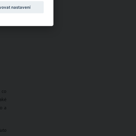
vovat nastavení
 co
také
o a
Tuto