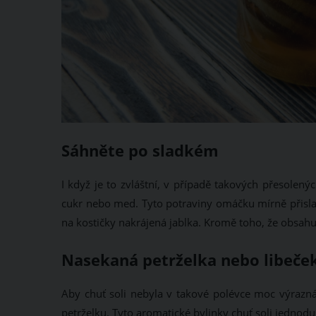
Sáhněte po sladkém
I když je to zvláštní, v případě takových přesolen
cukr nebo med. Tyto potraviny omáčku mírně přisladí
na kostičky nakrájená jablka. Kromě toho, že obsahu
Nasekaná petrželka nebo libeček
Aby chuť soli nebyla v takové polévce moc výrazná
petrželku. Tyto aromatické bylinky chuť soli jednoduše