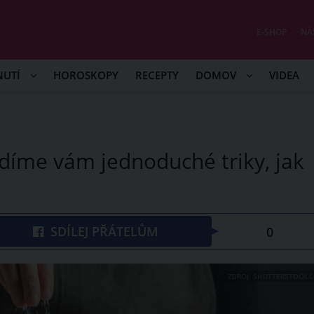
E-SHOP
NÁ
NUTÍ
HOROSKOPY
RECEPTY
DOMOV
VIDEA
radíme vám jednoduché triky, jak
SDÍLEJ PŘÁTELŮM
0
ZDROJ: SHUTTERSTOCK.