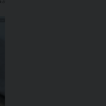
k či
COM