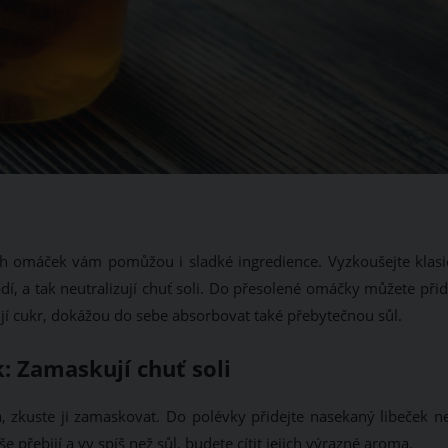
ých omáček vám pomůžou i sladké ingredience. Vyzkoušejte klasi
, a tak neutralizují chuť soli. Do přesolené omáčky můžete přida
jí cukr, dokážou do sebe absorbovat také přebytečnou sůl.
: Zamaskují chuť soli
, zkuste ji zamaskovat. Do polévky přidejte nasekaný libeček n
 přebijí a vy spíš než sůl, budete cítit jejich výrazné aroma.