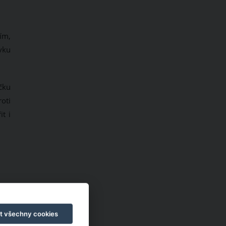
tím,
vku
čku
oti
t i
t všechny cookies