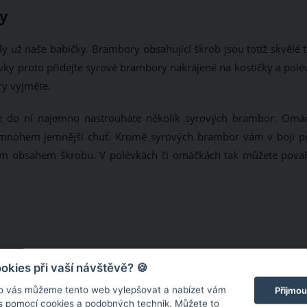
ry
ly už naše babičky. Brambory obsahující škrob jsou totiž skvělé 
ky proto přidejte syrové brambory nakrájené na kostičky a polé
y vyjměte.
že do ní najemno nastrouháte několik syrových brambor. Omá
 mnohem jemnější chuť. Kromě syrových brambor vám v boji pr
ým obsahem škrobu. V polévkách či omáčkách tak můžete povaři
kies při vaší návštěvě? 🍪
o vás můžeme tento web vylepšovat a nabízet vám
Přijmou
 s pomocí cookies a podobných technik. Můžete to