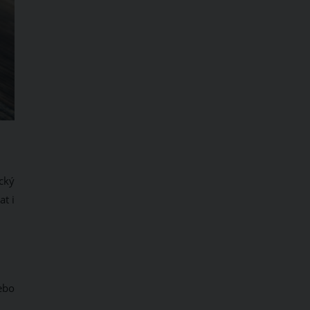
cký
t i
ebo