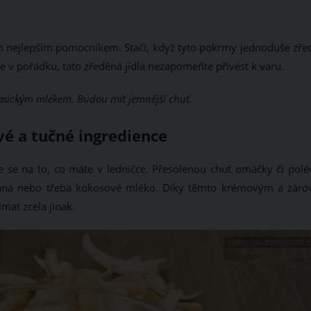
m nejlepším pomocníkem. Stačí, když tyto pokrmy jednoduše zřed
e v pořádku, tato zředěná jídla nezapomeňte přivést k varu.
asickým mlékem. Budou mít jemnější chuť.
vé a tučné ingredience
e se na to, co máte v ledničce. Přesolenou chuť omáčky či polé
etana nebo třeba kokosové mléko. Díky těmto krémovým a záro
mat zcela jinak.
ZDROJ: SHUTTERSTOCK.