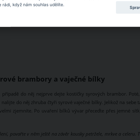
 rádi, když nám souhlas udělíte.
Spra
rové brambory a vaječné bílky
případě do něj nejprve dejte kostičky syrových brambor. Poté,
nalijte do něj zhruba čtyři syrové vaječné bílky. Jelikož na sebe 
elmi zjemníte. Po uvaření bílků vývar přeceďte přes jemné sítk
ní, povařte v něm ještě na závěr kousky petržele, mrkve a celeru. 