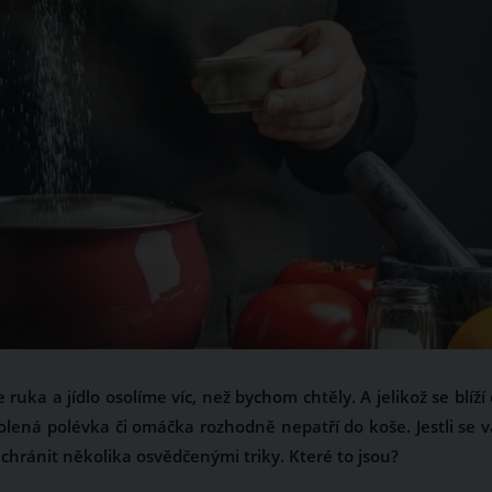
uka a jídlo osolíme víc, než bychom chtěly. A jelikož se blíží 
olená polévka či omáčka rozhodně nepatří do koše. Jestli se 
hránit několika osvědčenými triky. Které to jsou?