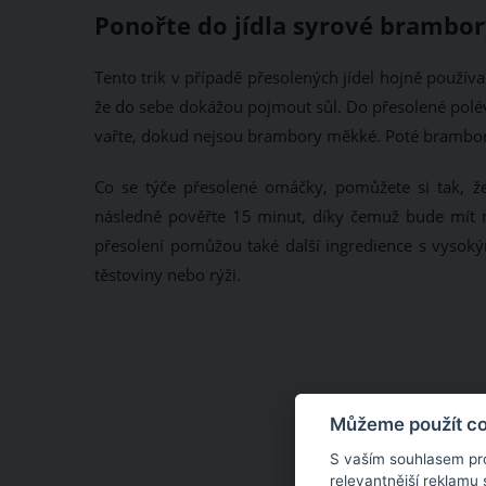
Ponořte do jídla syrové brambo
Tento trik v případě přesolených jídel hojně používa
že do sebe dokážou pojmout sůl. Do přesolené polév
vařte, dokud nejsou brambory měkké. Poté brambor
Co se týče přesolené omáčky, pomůžete si tak, 
následně pověřte 15 minut, díky čemuž bude mít
přesolení pomůžou také další ingredience s vysok
těstoviny nebo rýži.
Můžeme použít coo
S vaším souhlasem pr
relevantnější reklamu