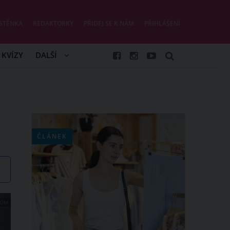
STĚNKA
REDAKTORKY
PŘIDEJ SE K NÁM
PŘIHLÁŠENÍ
KVÍZY
DALŠÍ
ČLÁNEK
COM