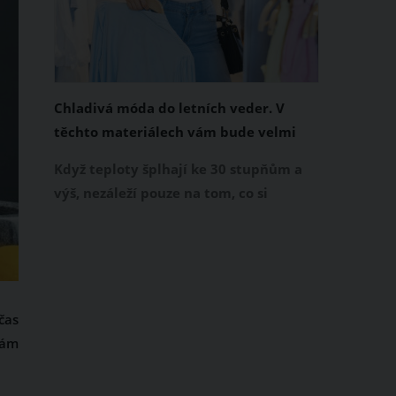
Chladivá móda do letních veder. V
těchto materiálech vám bude velmi
příjemně
Když teploty šplhají ke 30 stupňům a
výš, nezáleží pouze na tom, co si
obléknete, ale také z čeho je oblečení
ušité. Některé materiály totiž zadržují
teplo a pot, jiné naopak nechají
pokožku dýchat a pomohou vám
zvládnout i opravdu horké dny.
čas
Základem letního šatníku by proto
vám
měly být přírodní nebo funkční
prodyšné tkaniny a volnější střihy.