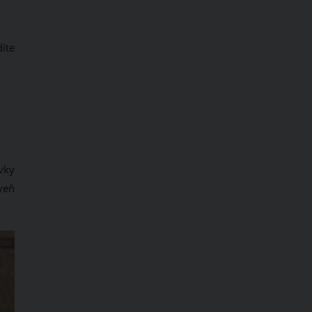
íte
vky
veň
COM