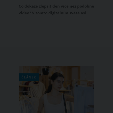
miliony lidí!
Co dokáže zlepšit den více než podobné
video? V tomto digitálním světě asi
máloco. Koukněte se na reakci malé
holčičky, která na světě sice nepobývá
moc dlouho, ale roztomilost by mohla
rozdávat na kila. Opravdu zlatý
moment, který maminka musela ihned
natočit na kameru. Na internetu stihlo
rozjasnit den už několika milionům lidí.
ČLÁNEK