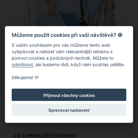
Můžeme použít cookies při vaší návštěvě? 🍪
S vaším souhlasem pro vás můžeme tento web
Chladivá móda do letních veder. V
vylepšovat a nabízet vám relevantnější reklamu s
pomocí cookies a podobných technik. Můžete to
těchto materiálech vám bude velmi
odmítnout
, ale budeme rádi, když nám souhlas udělíte.
příjemně
Když teploty šplhají ke 30 stupňům a
Děkujeme! 🩷
výš, nezáleží pouze na tom, co si
obléknete, ale také z čeho je oblečení
Přijmout všechny cookies
ušité. Některé materiály totiž zadržují
teplo a pot, jiné naopak nechají
Spravovat nastavení
pokožku dýchat a pomohou vám
zvládnout i opravdu horké dny.
Základem letního šatníku by proto
CO SI PROHLÍŽEJÍ OSTATNÍ?