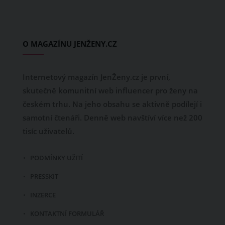
O MAGAZÍNU JENŽENY.CZ
Internetový magazín JenŽeny.cz je první,
skutečně komunitní web influencer pro ženy na
českém trhu. Na jeho obsahu se aktivně podílejí i
samotní čtenáři. Denně web navštíví více než 200
tisíc uživatelů.
PODMÍNKY UŽITÍ
PRESSKIT
INZERCE
KONTAKTNÍ FORMULÁŘ