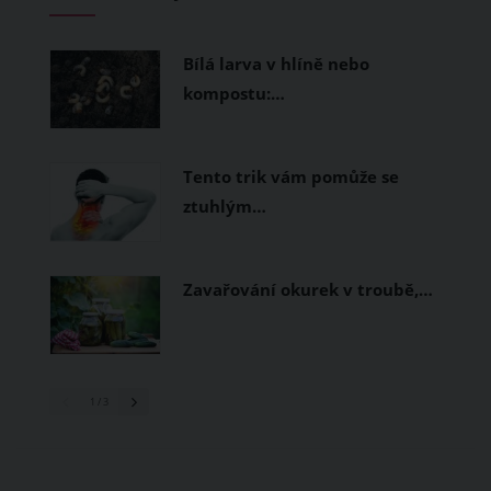
měly být přírodní nebo funkční
prodyšné tkaniny a volnější střihy.
Bílá larva v hlíně nebo
kompostu:…
Tento trik vám pomůže se
ztuhlým…
Zavařování okurek v troubě,…
1
/ 3