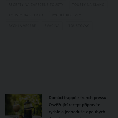
RECEPTY NA ZAPEČENÉ TOUSTY
TOUSTY NA SLANO
TOUSTY NA SLADKO
RYCHLÉ RECEPTY
RYCHLÁ VEČEŘE
SVAČINA
TOUSTOVAČ
Domácí frappé z french pressu:
Osvěžující recept připravíte
rychle a jednoduše z pouhých