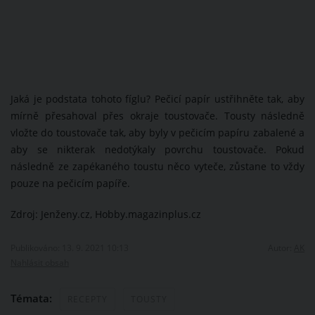
Jaká je podstata tohoto fíglu? Pečicí papír ustřihněte tak, aby
mírně přesahoval přes okraje toustovače. Tousty následně
vložte do toustovače tak, aby byly v pečicím papíru zabalené a
aby se nikterak nedotýkaly povrchu toustovače. Pokud
následně ze zapékaného toustu něco vyteče, zůstane to vždy
pouze na pečicím papíře.
Zdroj: Jenženy.cz, Hobby.magazinplus.cz
Publikováno: 13. 9. 2021 10:13
Autor:
AK
Nahlásit obsah
Témata:
RECEPTY
TOUSTY