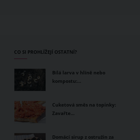
dosud cílil především na pěší a rodiny s
dětmi. Letos nově se Donovaly zapisují
také na dovolenkové seznamy bikerů,
protože tu vznikl zbrusu nový trailpark,
který svými flowtraily zaujme i
začínající jezdce.
CO SI PROHLÍŽEJÍ OSTATNÍ?
Bílá larva v hlíně nebo
kompostu:…
Cuketová směs na topinky:
Zavařte…
Domácí sirup z ostružin za