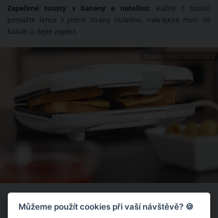
Zapečené tousty s banány a nutellou:
Každý z toustů
pomažte lehce z jedné strany nutellou, nakrájejte mezi ně
banán a dejte zapéct.
ZDROJ: SHUTTERSTOCK
Fígl, jak mít čistý toustovač bez námahy
Můžeme použít cookies při vaší návštěvě? 🍪