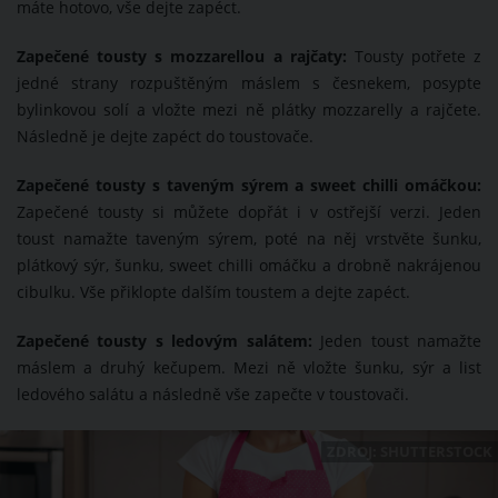
máte hotovo, vše dejte zapéct.
Zapečené tousty s mozzarellou a rajčaty:
Tousty potřete z
jedné strany rozpuštěným máslem s česnekem, posypte
bylinkovou solí a vložte mezi ně plátky mozzarelly a rajčete.
Následně je dejte zapéct do toustovače.
Zapečené tousty s taveným sýrem a sweet chilli omáčkou:
Zapečené tousty si můžete dopřát i v ostřejší verzi. Jeden
toust namažte taveným sýrem, poté na něj vrstvěte šunku,
plátkový sýr, šunku, sweet chilli omáčku a drobně nakrájenou
cibulku. Vše přiklopte dalším toustem a dejte zapéct.
Zapečené tousty s ledovým salátem:
Jeden toust namažte
máslem a druhý kečupem. Mezi ně vložte šunku, sýr a list
ledového salátu a následně vše zapečte v toustovači.
ZDROJ: SHUTTERSTOCK