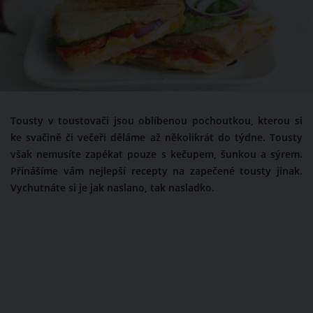
Tousty v toustovači jsou oblíbenou pochoutkou, kterou si
ke svačině či večeři děláme až několikrát do týdne. Tousty
však nemusíte zapékat pouze s kečupem, šunkou a sýrem.
Přinášíme vám nejlepší recepty na zapečené tousty jinak.
Vychutnáte si je jak naslano, tak nasladko.