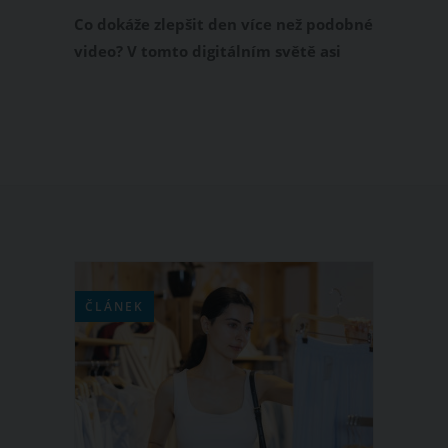
miliony lidí!
Co dokáže zlepšit den více než podobné
video? V tomto digitálním světě asi
máloco. Koukněte se na reakci malé
holčičky, která na světě sice nepobývá
moc dlouho, ale roztomilost by mohla
rozdávat na kila. Opravdu zlatý
moment, který maminka musela ihned
natočit na kameru. Na internetu stihlo
rozjasnit den už několika milionům lidí.
ČLÁNEK