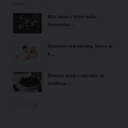
měly být přírodní nebo funkční
prodyšné tkaniny a volnější střihy.
Bílá larva v hlíně nebo
kompostu:…
Znamení zvěrokruhu, která se
k…
Domácí sirup z ostružin za
studena:…
1
/ 3