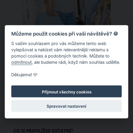
Můžeme použít cookies při vaší návštěvě? 🍪
S vaším souhlasem pro vás můžeme tento web
Chladivá móda do letních veder. V
vylepšovat a nabízet vám relevantnější reklamu s
pomocí cookies a podobných technik. Můžete to
těchto materiálech vám bude velmi
odmítnout
, ale budeme rádi, když nám souhlas udělíte.
příjemně
Když teploty šplhají ke 30 stupňům a
Děkujeme! 🩷
výš, nezáleží pouze na tom, co si
obléknete, ale také z čeho je oblečení
Přijmout všechny cookies
ušité. Některé materiály totiž zadržují
teplo a pot, jiné naopak nechají
Spravovat nastavení
pokožku dýchat a pomohou vám
zvládnout i opravdu horké dny.
Základem letního šatníku by proto
CO SI PROHLÍŽEJÍ OSTATNÍ?