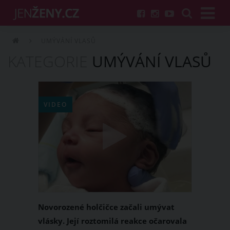
UMÝVÁNÍ VLASŮ
KATEGORIE
UMÝVÁNÍ VLASŮ
VIDEO
Novorozené holčičce začali umývat
vlásky. Její roztomilá reakce očarovala