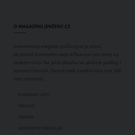
O MAGAZÍNU JENŽENY.CZ
Internetový magazín JenŽeny.cz je první,
skutečně komunitní web influencer pro ženy na
českém trhu. Na jeho obsahu se aktivně podílejí i
samotní čtenáři. Denně web navštíví více než 200
tisíc uživatelů.
PODMÍNKY UŽITÍ
PRESSKIT
INZERCE
KONTAKTNÍ FORMULÁŘ