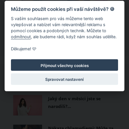
Můžeme použít cookies při vaší návštěvě? 🍪
Chladivá móda do letních veder. V
těchto materiálech vám bude velmi
S vaším souhlasem pro vás můžeme tento web
vylepšovat a nabízet vám relevantnější reklamu s
příjemně
Když teploty šplhají ke 30 stupňům a
pomocí cookies a podobných technik. Můžete to
odmítnout
, ale budeme rádi, když nám souhlas udělíte.
výš, nezáleží pouze na tom, co si
obléknete, ale také z čeho je oblečení
Děkujeme! 🩷
ušité. Některé materiály totiž zadržují
teplo a pot, jiné naopak nechají
Přijmout všechny cookies
pokožku dýchat a pomohou vám
zvládnout i opravdu horké dny.
CO SI PROHLÍŽEJÍ OSTATNÍ?
Spravovat nastavení
Základem letního šatníku by proto
měly být přírodní nebo funkční
Jaký den v měsíci jste se
prodyšné tkaniny a volnější střihy.
narodili?…
Nákaza chlamydiemi: Může za