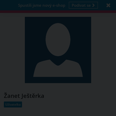
Spustili jsme nový e-shop
Podívat se
Žanet Ještěrka
Uživatelka