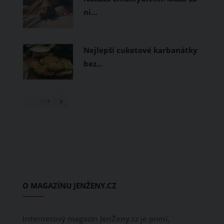
ni…
Nejlepší cuketové karbanátky
bez…
1
/ 3
O MAGAZÍNU JENŽENY.CZ
Internetový magazín JenŽeny.cz je první,