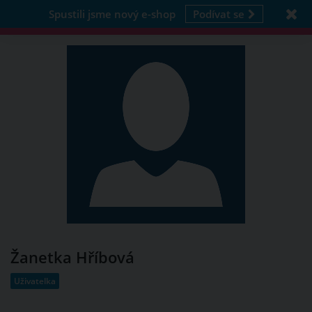
Spustili jsme nový e-shop
Podívat se
Žanetka Hříbová
Uživatelka