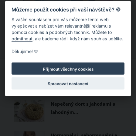
Můžeme použít cookies při vaší návštěvě? 🍪
Chladivá móda do letních veder. V
těchto materiálech vám bude velmi
S vaším souhlasem pro vás můžeme tento web
vylepšovat a nabízet vám relevantnější reklamu s
příjemně
Když teploty šplhají ke 30 stupňům a
pomocí cookies a podobných technik. Můžete to
odmítnout
, ale budeme rádi, když nám souhlas udělíte.
výš, nezáleží pouze na tom, co si
obléknete, ale také z čeho je oblečení
Děkujeme! 🩷
ušité. Některé materiály totiž zadržují
teplo a pot, jiné naopak nechají
Přijmout všechny cookies
pokožku dýchat a pomohou vám
zvládnout i opravdu horké dny.
CO SI PROHLÍŽEJÍ OSTATNÍ?
Spravovat nastavení
Základem letního šatníku by proto
měly být přírodní nebo funkční
Nepečený dort s jahodami a
prodyšné tkaniny a volnější střihy.
lahodným…
Hormonální, nehormonální a…