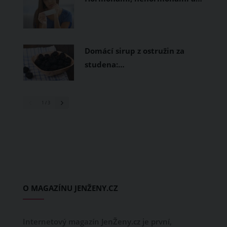
Domácí sirup z ostružin za
studena:…
1
/ 3
O MAGAZÍNU JENŽENY.CZ
Internetový magazín JenŽeny.cz je první,