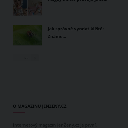
Jak správně vyndat klíště:
Známe…
1
/ 3
O MAGAZÍNU JENŽENY.CZ
Internetový magazín JenŽeny.cz je první,