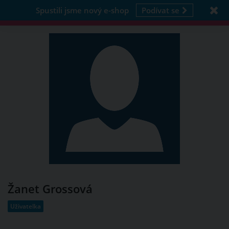
Spustili jsme nový e-shop
Podívat se
Žanet Grossová
Uživatelka