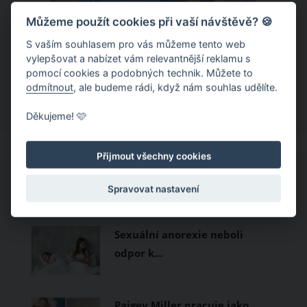
Můžeme použít cookies při vaší návštěvě? 🍪
Chladivá móda do letních veder. V
těchto materiálech vám bude velmi
S vaším souhlasem pro vás můžeme tento web
vylepšovat a nabízet vám relevantnější reklamu s
příjemně
Když teploty šplhají ke 30 stupňům a
pomocí cookies a podobných technik. Můžete to
odmítnout
, ale budeme rádi, když nám souhlas udělíte.
výš, nezáleží pouze na tom, co si
obléknete, ale také z čeho je oblečení
Děkujeme! 🩷
ušité. Některé materiály totiž zadržují
teplo a pot, jiné naopak nechají
Přijmout všechny cookies
pokožku dýchat a pomohou vám
zvládnout i opravdu horké dny.
CO SI PROHLÍŽEJÍ OSTATNÍ?
Spravovat nastavení
Základem letního šatníku by proto
měly být přírodní nebo funkční
Sexuální anorexie neboli
prodyšné tkaniny a volnější střihy.
odpor k…
Paigey Miller pracuje jako…