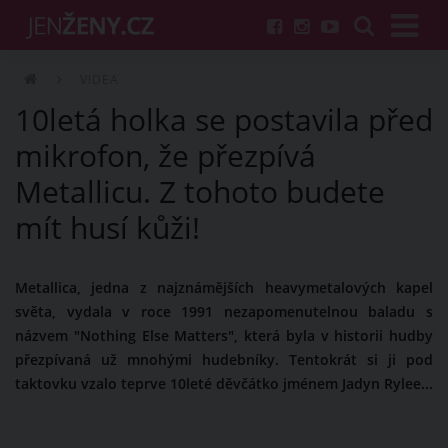
VIDEA
10letá holka se postavila před
mikrofon, že přezpívá
Metallicu. Z tohoto budete
mít husí kůži!
Metallica, jedna z najznámějších heavymetalových kapel
světa, vydala v roce 1991 nezapomenutelnou baladu s
názvem "Nothing Else Matters", která byla v historii hudby
přezpívaná už mnohými hudebníky. Tentokrát si ji pod
taktovku vzalo teprve 10leté děvčátko jménem Jadyn Rylee...