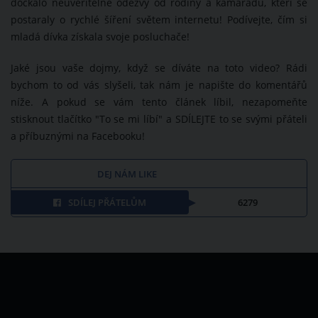
dočkalo neuvěřitelné odezvy od rodiny a kamarádů, kteří se
postaraly o rychlé šíření světem internetu! Podívejte, čím si
mladá dívka získala svoje posluchače!
Jaké jsou vaše dojmy, když se díváte na toto video? Rádi
bychom to od vás slyšeli, tak nám je napište do komentářů
níže. A pokud se vám tento článek líbil, nezapomeňte
stisknout tlačítko "To se mi líbí" a SDÍLEJTE to se svými přáteli
a příbuznými na Facebooku!
DEJ NÁM LIKE
SDÍLEJ PŘÁTELŮM
6279