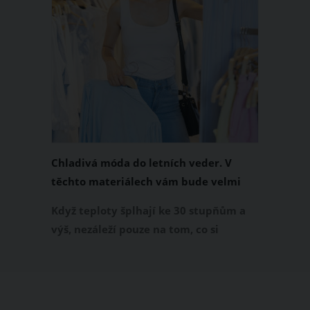
Chladivá móda do letních veder. V
těchto materiálech vám bude velmi
příjemně
Když teploty šplhají ke 30 stupňům a
výš, nezáleží pouze na tom, co si
obléknete, ale také z čeho je oblečení
ušité. Některé materiály totiž zadržují
teplo a pot, jiné naopak nechají
pokožku dýchat a pomohou vám