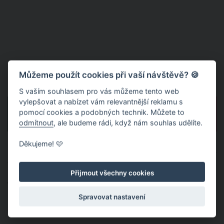
Můžeme použít cookies při vaší návštěvě? 🍪
S vaším souhlasem pro vás můžeme tento web
vylepšovat a nabízet vám relevantnější reklamu s
pomocí cookies a podobných technik. Můžete to
PŘEDCHOZÍ
DALŠÍ
odmítnout
, ale budeme rádi, když nám souhlas udělíte.
Děkujeme! 🩷
Publikováno: 5. 1. 2022 20:32
Autor:
Milena Rozborilová
Nahlásit obsah
Přijmout všechny cookies
Témata:
VIDEA
VIDEO
DÍVKA
ZPĚVAČKA
Spravovat nastavení
METAL
NEUVĚŘITELNÉ