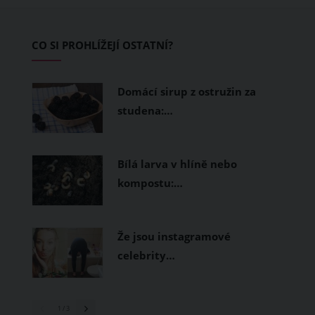
zvládnout i opravdu horké dny.
Základem letního šatníku by proto
CO SI PROHLÍŽEJÍ OSTATNÍ?
měly být přírodní nebo funkční
prodyšné tkaniny a volnější střihy.
Domácí sirup z ostružin za
studena:…
Bílá larva v hlíně nebo
kompostu:…
Že jsou instagramové
celebrity…
1
/ 3