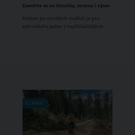
Zaměřte se na letničky, stromy i výsev
zeleniny
Květen po zmrzlých mužích je pro
zahrádkáře jeden z nejdůležitějších
měsíců roku. Právě v tomto období se
rozhoduje o tom, jak bude vaše
zahrada vypadat v létě a co všechno z
ní sklidíte. Co byste tedy měli dělat na
své zahradě v měsíci květnu?
ČLÁNEK