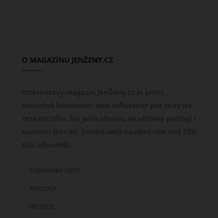
O MAGAZÍNU JENŽENY.CZ
Internetový magazín JenŽeny.cz je první,
skutečně komunitní web influencer pro ženy na
českém trhu. Na jeho obsahu se aktivně podílejí i
samotní čtenáři. Denně web navštíví více než 200
tisíc uživatelů.
PODMÍNKY UŽITÍ
PRESSKIT
INZERCE