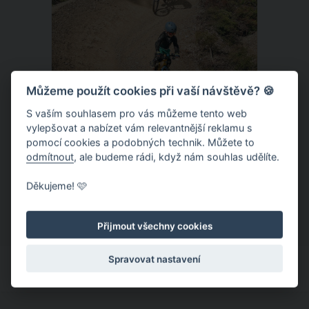
Můžeme použít cookies při vaší návštěvě? 🍪
S vaším souhlasem pro vás můžeme tento web
vylepšovat a nabízet vám relevantnější reklamu s
Donovaly – zbrusu nový slovenský
pomocí cookies a podobných technik. Můžete to
trailpark a dětský ráj k tomu
odmítnout
, ale budeme rádi, když nám souhlas udělíte.
Letní provoz na slovenských
Děkujeme! 🩷
Donovalech funguje už léta, nicméně
dosud cílil především na pěší a rodiny s
Přijmout všechny cookies
dětmi. Letos nově se Donovaly zapisují
také na dovolenkové seznamy bikerů,
Spravovat nastavení
protože tu vznikl zbrusu nový trailpark,
který svými flowtraily zaujme i