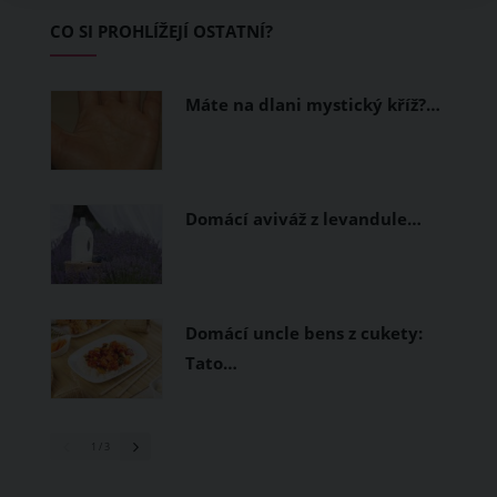
začínající jezdce.
CO SI PROHLÍŽEJÍ OSTATNÍ?
Máte na dlani mystický kříž?…
Domácí aviváž z levandule…
Domácí uncle bens z cukety:
Tato…
1
/ 3