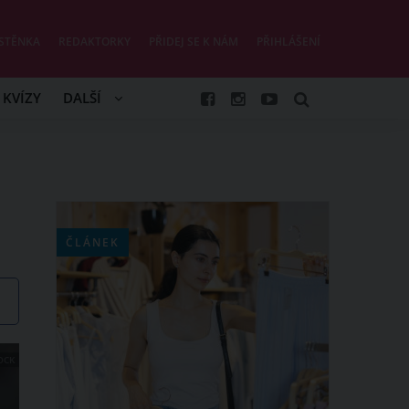
STĚNKA
REDAKTORKY
PŘIDEJ SE K NÁM
PŘIHLÁŠENÍ
KVÍZY
DALŠÍ
ČLÁNEK
OCK