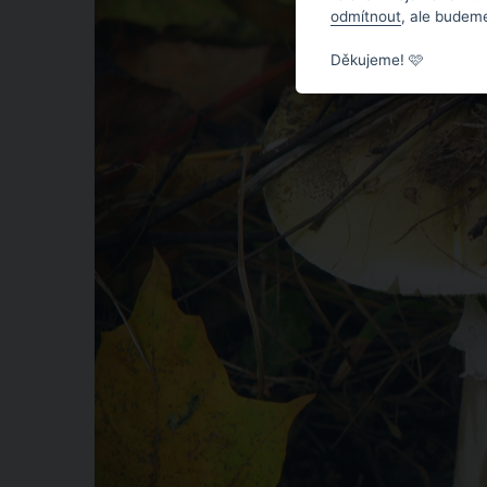
odmítnout
, ale budeme
Děkujeme! 🩷