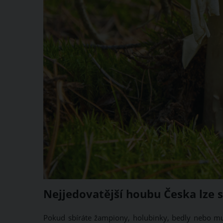
Nejjedovatější houbu Česka lze 
Pokud sbíráte žampiony, holubinky, bedly nebo muc