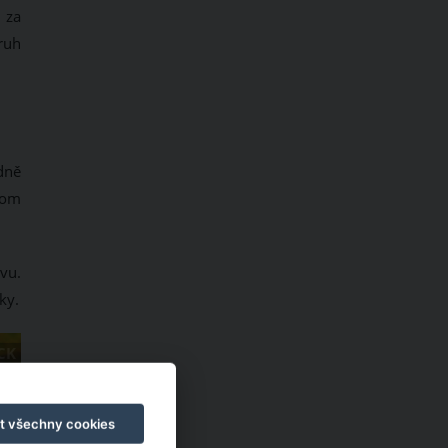
 za
ruh
dně
tom
vu.
ky.
CK
t všechny cookies