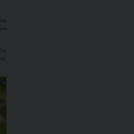
ídá
bami
ečná
nic
CK