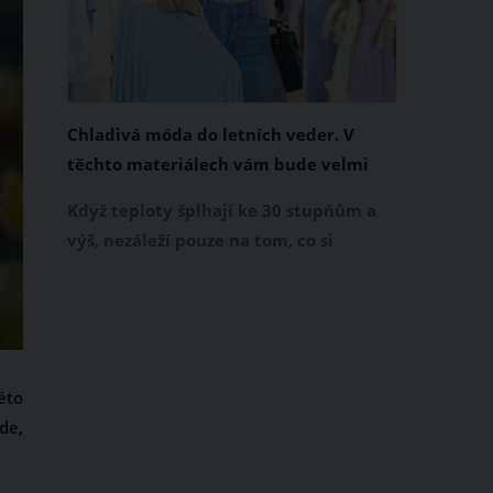
Chladivá móda do letních veder. V
těchto materiálech vám bude velmi
příjemně
Když teploty šplhají ke 30 stupňům a
výš, nezáleží pouze na tom, co si
obléknete, ale také z čeho je oblečení
ušité. Některé materiály totiž zadržují
teplo a pot, jiné naopak nechají
pokožku dýchat a pomohou vám
zvládnout i opravdu horké dny.
éto
Základem letního šatníku by proto
de,
měly být přírodní nebo funkční
prodyšné tkaniny a volnější střihy.