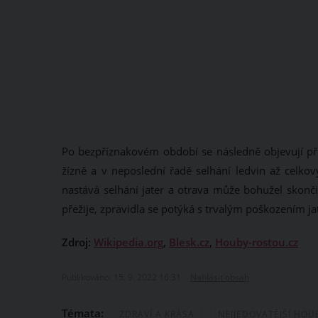
Po bezpříznakovém období se následně objevují pří
žízně a v neposlední řadě selhání ledvin až cel
nastává selhání jater a otrava může bohužel skon
přežije, zpravidla se potýká s trvalým poškozením jat
Zdroj:
Wikipedia.org
,
Blesk.cz
,
Houby-rostou.cz
Publikováno: 15. 9. 2022 16:31
Nahlásit obsah
Témata:
ZDRAVÍ A KRÁSA
NEJJEDOVATĚJŠÍ HOU