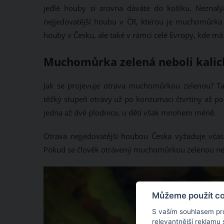
jedlé houby si zrovna dáváte do košíku. Neznal
nejjedovatější houbu v ČR, kterou je muchomůrka z
houby v Česku, ale také v rámci celé Evropy, kde 
Muchomůrka zelená neboli kalich
Jak se projevuje otrava muchomůrkou zelenou? Ta
těžký stupeň otravy už po konzumaci čtvrtiny až po
jedna až dvě plodnice, u dětí však mnohem méně.
Otrava nejjedovatější houbou Česka vyžaduje včasn
Pokud se člověk otrávený muchomůrkou zelenou nenec
Můžeme použít coo
S vaším souhlasem pr
relevantnější reklamu