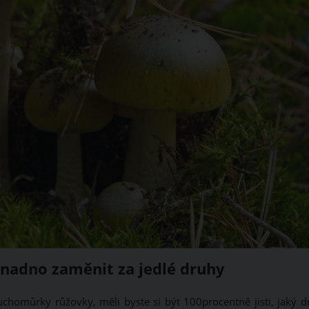
snadno zaměnit za jedlé druhy
homůrky růžovky, měli byste si být 100procentně jisti, jaký d