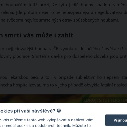
ým houbařům totiž hrozí, že tyto jedlé houby snadno zamění
elená. Jde přitom nejen o nejnebezpečnější a nejjedovatější d
má na svědomí nejvíce smrtelných otrav způsobených houbami.
 smrti vás může i zabít
to nejjedovatější houba v ČR vyvolá u dospělého člověka stře
loviny plodnice. Smrtelná dávka pro dospělého člověka jsou při
ou lékařskou péči, a to i v případě subjektivního zlepšení sta
há hospitalizovat, má to v jeho případě obvykle fatální násled
ZDROJ: SHUTTERSTO
kies při vaší návštěvě? 🍪
o vás můžeme tento web vylepšovat a nabízet vám
Přijmou
 s pomocí cookies a podobných technik. Můžete to