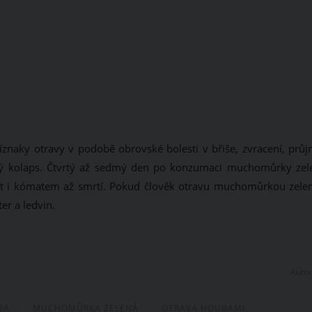
znaky otravy v podobě obrovské bolesti v břiše, zvracení, průj
kový kolaps. Čtvrtý až sedmý den po konzumaci muchomůrky zel
čit i kómatem až smrtí. Pokud člověk otravu muchomůrkou zele
er a ledvin.
Autor
BA
MUCHOMŮRKA ZELENÁ
OTRAVA HOUBAMI