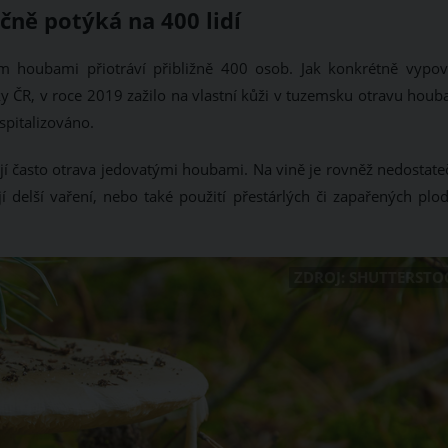
čně potýká na 400 lidí
em houbami přiotráví přibližně 400 osob. Jak konkrétně vypov
iky ČR, v roce 2019 zažilo na vlastní kůži v tuzemsku otravu hou
spitalizováno.
tojí často otrava jedovatými houbami. Na vině je rovněž nedostat
 delší vaření, nebo také použití přestárlých či zapařených plod
ZDROJ: SHUTTERSTO