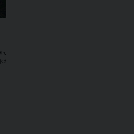
in,
jed