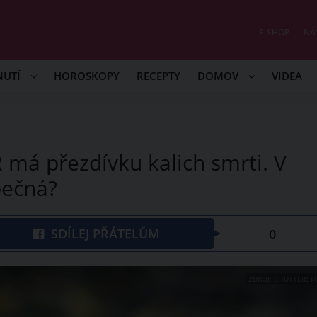
E-SHOP
NÁ
NUTÍ
HOROSKOPY
RECEPTY
DOMOV
VIDEA
 má přezdívku kalich smrti. V
pečná?
SDÍLEJ PŘÁTELŮM
0
ZDROJ: SHUTTERST