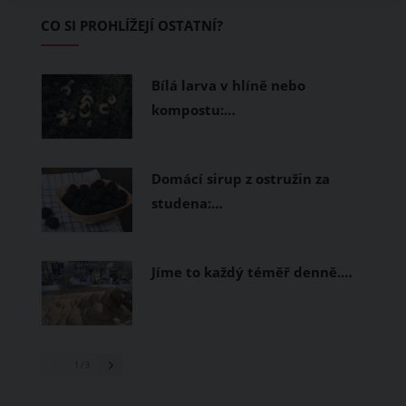
Základem letního šatníku by proto
CO SI PROHLÍŽEJÍ OSTATNÍ?
měly být přírodní nebo funkční
prodyšné tkaniny a volnější střihy.
Bílá larva v hlíně nebo
kompostu:…
Domácí sirup z ostružin za
studena:…
Jíme to každý téměř denně.…
1
/ 3