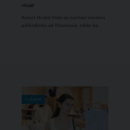
rituál
Resort Hrubá Voda se nachází necelou
půlhodinku od Olomouce, takže ho
s nadsázkou můžeme označit za takový
příměstský areál.
ČLÁNEK