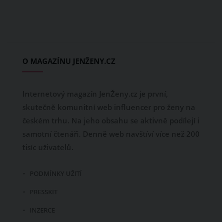
O MAGAZÍNU JENŽENY.CZ
Internetový magazín JenŽeny.cz je první,
skutečně komunitní web influencer pro ženy na
českém trhu. Na jeho obsahu se aktivně podílejí i
samotní čtenáři. Denně web navštíví více než 200
tisíc uživatelů.
PODMÍNKY UŽITÍ
PRESSKIT
INZERCE