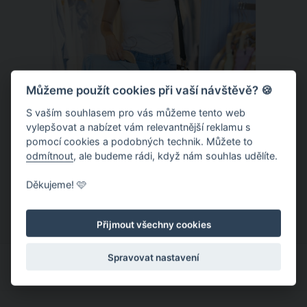
Můžeme použít cookies při vaší návštěvě? 🍪
S vaším souhlasem pro vás můžeme tento web
vylepšovat a nabízet vám relevantnější reklamu s
Chladivá móda do letních veder. V
pomocí cookies a podobných technik. Můžete to
těchto materiálech vám bude velmi
odmítnout
, ale budeme rádi, když nám souhlas udělíte.
příjemně
Když teploty šplhají ke 30 stupňům a
Děkujeme! 🩷
výš, nezáleží pouze na tom, co si
obléknete, ale také z čeho je oblečení
Přijmout všechny cookies
ušité. Některé materiály totiž zadržují
teplo a pot, jiné naopak nechají
Spravovat nastavení
pokožku dýchat a pomohou vám
zvládnout i opravdu horké dny.