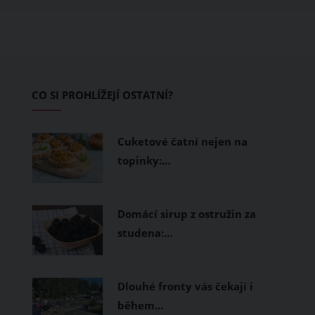
ušité. Některé materiály totiž zadržují
teplo a pot, jiné naopak nechají
pokožku dýchat a pomohou vám
zvládnout i opravdu horké dny.
Základem letního šatníku by proto
CO SI PROHLÍŽEJÍ OSTATNÍ?
měly být přírodní nebo funkční
prodyšné tkaniny a volnější střihy.
Cuketové čatní nejen na
topinky:…
Domácí sirup z ostružin za
studena:…
Dlouhé fronty vás čekají i
během…