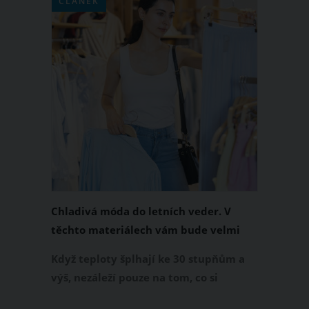
ČLÁNEK
Chladivá móda do letních veder. V
těchto materiálech vám bude velmi
příjemně
Když teploty šplhají ke 30 stupňům a
výš, nezáleží pouze na tom, co si
obléknete, ale také z čeho je oblečení