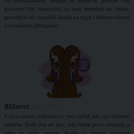
sis představovala. Naopak to zbytečně zpomalí celý
pracovní řád. Nepouštěj se tedy zbytečně do hádek,
protože to nic nevyřeší. Raději na to jdi s klidnou hlavou
a rozvážným přístupem.
Blíženci
(22. 5. - 21. 6. )
S tvou novou známostí to není úplně jako na růžovém
obláčku. Došli jste do fáze, kdy řešíte první neshody a
tebe to dost sebere. Budeš si muset pořádně