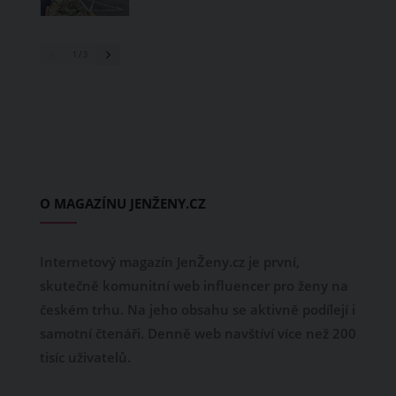
1
/ 3
O MAGAZÍNU JENŽENY.CZ
Internetový magazín JenŽeny.cz je první,
skutečně komunitní web influencer pro ženy na
českém trhu. Na jeho obsahu se aktivně podílejí i
samotní čtenáři. Denně web navštíví více než 200
tisíc uživatelů.