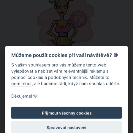
Můžeme použít cookies při vaší návštěvě? 🍪
Kozoroh
(22. 12. - 20. 1. )
S vaším souhlasem pro vás můžeme tento web
Následující týden nebude pro partnera ani pro tebe nic
vylepšovat a nabízet vám relevantnější reklamu s
lehkého. Čeká vás menší krize, z které ale dokážete
pomocí cookies a podobných technik. Můžete to
odmítnout
, ale budeme rádi, když nám souhlas udělíte.
postupem času zase vybruslit. Neuchyluj se k zákeřným
krokům a nesnaž se partnera zranit na tom
Děkujeme! 🩷
nejcitlivějším místě. Později bys toho mohla litovat.
Přijmout všechny cookies
Spravovat nastavení