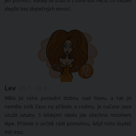
jen pomoct. Raději se snaž si z toho vzít něco, co můžeš
zlepšit bez zbytečných emocí.
Lev
(23. 7. - 22. 8. )
Měla jsi toho poslední dobou nad hlavu, a tak jsi
neměla tolik času na přátele a rodinu. Je načase zase
utužit vztahy. S blízkými okolo jde všechno mnohem
lépe. Přátele ti určitě rádi pomohou, když toho budeš
mít moc.