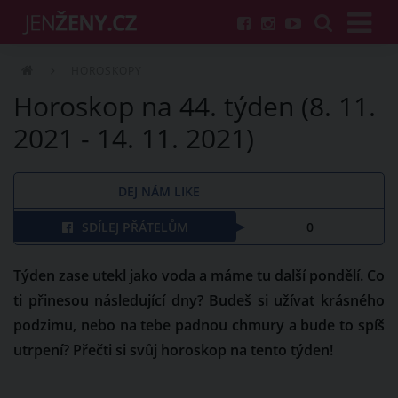
HOROSKOPY
Horoskop na 44. týden (8. 11.
2021 - 14. 11. 2021)
DEJ NÁM LIKE
SDÍLEJ PŘÁTELŮM
0
Týden zase utekl jako voda a máme tu další pondělí. Co
ti přinesou následující dny? Budeš si užívat krásného
podzimu, nebo na tebe padnou chmury a bude to spíš
utrpení? Přečti si svůj horoskop na tento týden!