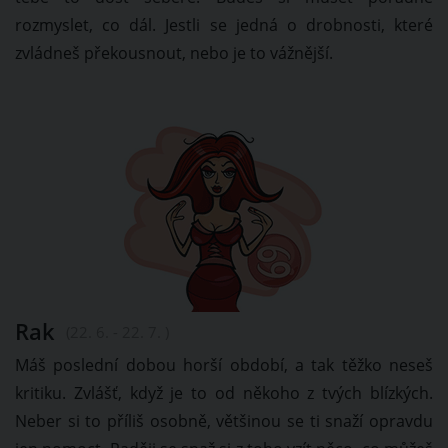
rozmyslet, co dál. Jestli se jedná o drobnosti, které
zvládneš překousnout, nebo je to vážnější.
Rak
(22. 6. - 22. 7. )
Máš poslední dobou horší období, a tak těžko neseš
kritiku. Zvlášť, když je to od někoho z tvých blízkých.
Neber si to příliš osobně, většinou se ti snaží opravdu