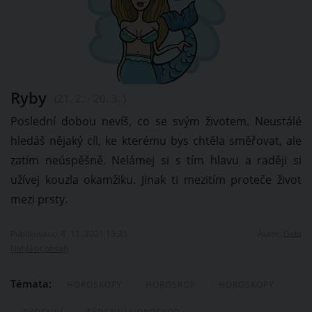
Ryby
(21. 2. - 20. 3. )
Poslední dobou nevíš, co se svým životem. Neustálé
hledáš nějaký cíl, ke kterému bys chtěla směřovat, ale
zatím neúspěšně. Nelámej si s tím hlavu a raději si
užívej kouzla okamžiku. Jinak ti mezitím proteče život
mezi prsty.
Publikováno: 8. 11. 2021 13:35
Autor:
Gabi
Nahlásit obsah
Témata:
HOROSKOPY
HOROSKOP
HOROSKOPY