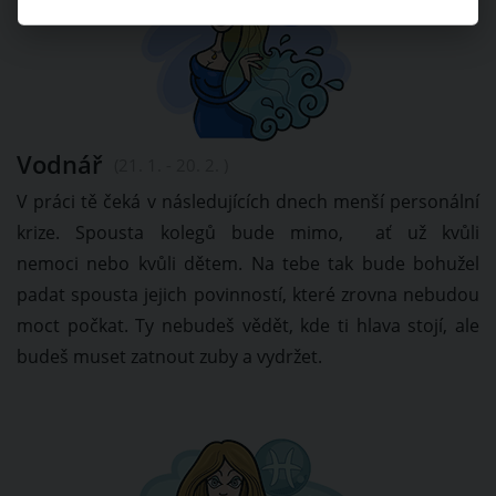
Vodnář
(21. 1. - 20. 2. )
V práci tě čeká v následujících dnech menší personální
krize. Spousta kolegů bude mimo, ať už kvůli
nemoci nebo kvůli dětem. Na tebe tak bude bohužel
padat spousta jejich povinností, které zrovna nebudou
moct počkat. Ty nebudeš vědět, kde ti hlava stojí, ale
budeš muset zatnout zuby a vydržet.