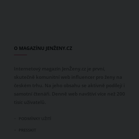
O MAGAZÍNU JENŽENY.CZ
Internetový magazín JenŽeny.cz je první,
skutečně komunitní web influencer pro ženy na
českém trhu. Na jeho obsahu se aktivně podílejí i
samotní čtenáři. Denně web navštíví více než 200
tisíc uživatelů.
PODMÍNKY UŽITÍ
PRESSKIT