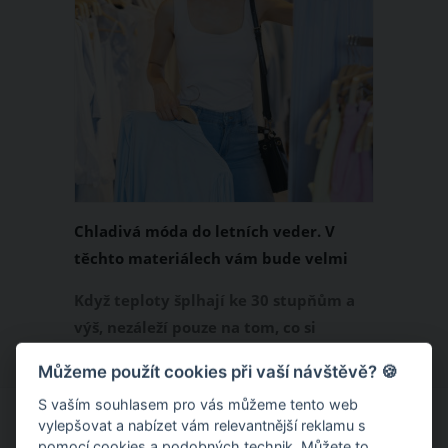
Chladivá móda do letních veder. V
těchto materiálech vám bude velmi
příjemně
Když teploty šplhají ke 30 stupňům a
výš, nezáleží pouze na tom, co si
obléknete, ale také z čeho je oblečení
Můžeme použít cookies při vaší návštěvě? 🍪
ušité. Některé materiály totiž zadržují
S vaším souhlasem pro vás můžeme tento web
teplo a pot, jiné naopak nechají
vylepšovat a nabízet vám relevantnější reklamu s
pokožku dýchat a pomohou vám
pomocí cookies a podobných technik. Můžete to