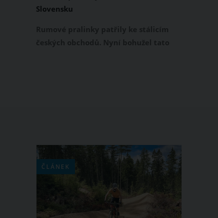
Slovensku
Rumové pralinky patřily ke stálicím
českých obchodů. Nyní bohužel tato
cukrovinka s rumovou příchutí, jejíž
historie sahá až do roku 1965, z regálů
navždy zmizí. Jak oznámila společnost
Nestlé, která produkuje Rumové
pralinky pod značkou Orion, výroba
této kultovní cukrovinky má navždy
červenou.
ČLÁNEK