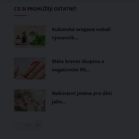
začínající jezdce.
CO SI PROHLÍŽEJÍ OSTATNÍ?
Kubánské oregano neboli
rýmovník…
Máte krevní skupinu s
negativním Rh…
Nebinární jména pro děti
jako…
1
/ 3