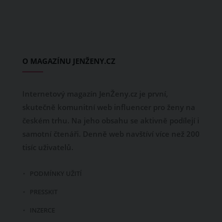
O MAGAZÍNU JENŽENY.CZ
Internetový magazín JenŽeny.cz je první,
skutečně komunitní web influencer pro ženy na
českém trhu. Na jeho obsahu se aktivně podílejí i
samotní čtenáři. Denně web navštíví více než 200
tisíc uživatelů.
PODMÍNKY UŽITÍ
PRESSKIT
INZERCE