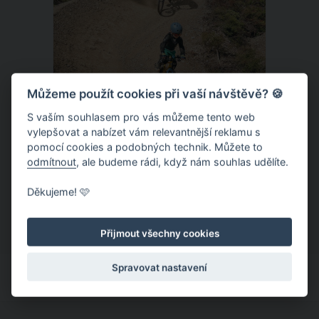
Můžeme použít cookies při vaší návštěvě? 🍪
S vaším souhlasem pro vás můžeme tento web
vylepšovat a nabízet vám relevantnější reklamu s
Donovaly – zbrusu nový slovenský
pomocí cookies a podobných technik. Můžete to
trailpark a dětský ráj k tomu
odmítnout
, ale budeme rádi, když nám souhlas udělíte.
Letní provoz na slovenských
Děkujeme! 🩷
Donovalech funguje už léta, nicméně
dosud cílil především na pěší a rodiny s
Přijmout všechny cookies
dětmi. Letos nově se Donovaly zapisují
také na dovolenkové seznamy bikerů,
Spravovat nastavení
protože tu vznikl zbrusu nový trailpark,
který svými flowtraily zaujme i