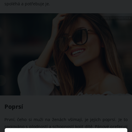
spoléhá a potřebuje je.
ZDROJ: SHUTTERSTOCK
Poprsí
První, čeho si muži na ženách všímají, je jejich poprsí. Je to
spojováno s plodností a schopností kojit dítě. Pánové preferují