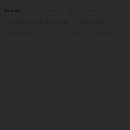
Témata:
LÁSKA A VZTAHY
MUŽI
ŽENY
CO SE MUŽŮM NA ŽENÁCH LÍBÍ
ČEMU NEODOLAJÍ
PŘITAŽLIVOST
VZTAH
LÁSKA
VYSVĚTLENÍ