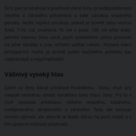
Širší pas se vztahuje k plodnosti dané ženy, pravděpodobnosti
silného a zdravého potomstva a také zárukou snadného
porodu. Muže nejvíce vzrušuje, pokud je poměr pasu versus
boků 7:10, což znamená 70 cm v pase, 100 cm přes boky.
Jakmile takovou ženu uvidí, jejich podvědomí začne pracovat
na plné obrátky a jsou ochotni udělat cokoliv. Postava tvaru
přesýpacích hodin je prostě podle mužského pohledu tou
nejkrásnější a nejpřitažlivější.
Vášnivý vysoký hlas
Zatím co ženy dávají přednost hlubokému hlasu, muži prý
naopak nemohou odolat vysokému tónu hlasu ženy. Prý to v
nich vyvolává představu něčeho mladého, svůdného,
neobjeveného, atraktivního a zdravého. Tady ale existuje
mnoho výjimek, ale obecně se klade důraz na pocit mládí a s
tím spojená možnost plodnosti.