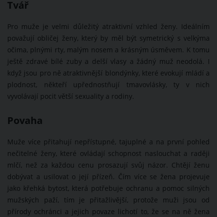
Tvář
Pro muže je velmi důležitý atraktivní vzhled ženy. Ideálním
považují obličej ženy, který by měl být symetrický s velkýma
očima, plnými rty, malým nosem a krásným úsměvem. K tomu
ještě zdravé bílé zuby a delší vlasy a žádný muž neodolá. I
když jsou pro ně atraktivnější blondýnky, které evokují mládí a
plodnost, někteří upřednostňují tmavovlásky, ty v nich
vyvolávají pocit větší sexuality a rodiny.
Povaha
Muže více přitahují nepřístupné, tajuplné a na první pohled
nečitelné ženy, které ovládají schopnost naslouchat a raději
mlčí, než za každou cenu prosazují svůj názor. Chtějí ženu
dobývat a usilovat o její přízeň. Čím více se žena projevuje
jako křehká bytost, která potřebuje ochranu a pomoc silných
mužských paží, tím je přitažlivější, protože muži jsou od
přírody ochránci a jejich povaze lichotí to, že se na ně žena