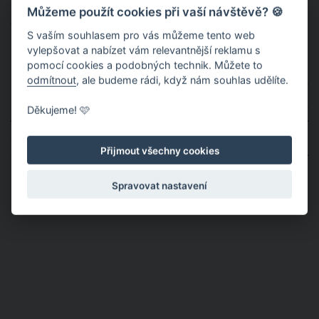
oblá a středně velká prsa. Na velký dekolt se sice podívají rádi
Můžeme použít cookies při vaší návštěvě? 🍪
ale moc je nepřitahuje.
S vaším souhlasem pro vás můžeme tento web
vylepšovat a nabízet vám relevantnější reklamu s
Celkový vzhled
pomocí cookies a podobných technik. Můžete to
odmítnout
, ale budeme rádi, když nám souhlas udělíte.
Celková postava ženy přitahuje muže daleko více, než její
inteligence nebo majetek. Upravená, nalíčená, pěkně učesaná,
Děkujeme! 🩷
vhodně oblečená a navoněná žena je magnetem, který
doslova muže přitahuje. Žádný muž se neotočí za ženou, která
Přijmout všechny cookies
o sebe na první pohled nedbá, protože ví, že stejně by
nedbala ani o něj a jeho děti.
Spravovat nastavení