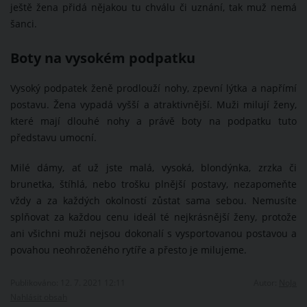
ještě žena přidá nějakou tu chválu či uznání, tak muž nemá
šanci.
Boty na vysokém podpatku
Vysoký podpatek ženě prodlouží nohy, zpevní lýtka a napřímí
postavu. Žena vypadá vyšší a atraktivnější. Muži milují ženy,
které mají dlouhé nohy a právě boty na podpatku tuto
představu umocní.
Milé dámy, ať už jste malá, vysoká, blondýnka, zrzka či
brunetka, štíhlá, nebo trošku plnější postavy, nezapomeňte
vždy a za každých okolností zůstat sama sebou. Nemusíte
splňovat za každou cenu ideál té nejkrásnější ženy, protože
ani všichni muži nejsou dokonalí s vysportovanou postavou a
povahou neohroženého rytíře a přesto je milujeme.
Publikováno: 12. 7. 2021 12:11
Autor:
NoJa
Nahlásit obsah