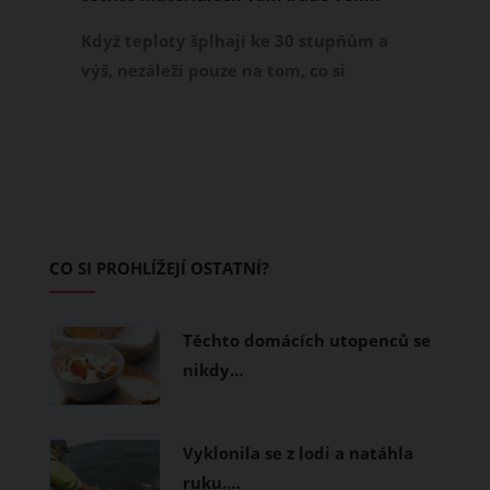
příjemně
Když teploty šplhají ke 30 stupňům a
výš, nezáleží pouze na tom, co si
obléknete, ale také z čeho je oblečení
ušité. Některé materiály totiž zadržují
teplo a pot, jiné naopak nechají
pokožku dýchat a pomohou vám
zvládnout i opravdu horké dny.
Základem letního šatníku by proto
CO SI PROHLÍŽEJÍ OSTATNÍ?
měly být přírodní nebo funkční
prodyšné tkaniny a volnější střihy.
Těchto domácích utopenců se
nikdy…
Vyklonila se z lodi a natáhla
ruku.…