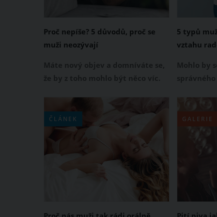
Proč nepíše? 5 důvodů, proč se
5 typů muž
muži neozývají
vztahu rad
Máte nový objev a domníváte se,
Mohlo by se
že by z toho mohlo být něco víc.
správného 
Jenže když mu jako první
nemůže být
napíšete, dlouho vám
dáte nám j
neodepisuje nebo se vám neozve
ačkoliv ne
ČLÁNEK
GALERIE
vůbec. Zajímá vás, proč vám tento
nalezení t
muž sám od sebe nenapíše?
mrazu. Do 
Důvodů, proč se vám neozývá,
jen samí ex
může být hned několik.
raději obl
Proč nás muži tak rádi orálně
Pití piva j