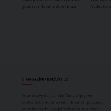
hormony
gaunery? Hodní a dobří muži
Nadevšechn
rozhodně nevymřeli, chyba je
rád si zahr
někde jinde. Ženy si podvědomě
kamarády p
vybírají špatné protějšky, kteří
Tušila jste
mají velké charisma a kteří
svá tajemst
přitahují problémy, hned z
sami pro s
několika důvodů. Na vině jsou
některá z n
zejména ženské hormony a
ovulace.
O MAGAZÍNU JENŽENY.CZ
Internetový magazín JenŽeny.cz je první,
skutečně komunitní web influencer pro ženy
na českém trhu. Na jeho obsahu se aktivně