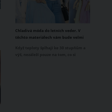
Chladivá móda do letních veder. V
těchto materiálech vám bude velmi
příjemně
e
Když teploty šplhají ke 30 stupňům a
výš, nezáleží pouze na tom, co si
obléknete, ale také z čeho je oblečení
ušité. Některé materiály totiž zadržují
teplo a pot, jiné naopak nechají
pokožku dýchat a pomohou vám
zvládnout i opravdu horké dny.
Základem letního šatníku by proto
měly být přírodní nebo funkční
prodyšné tkaniny a volnější střihy.