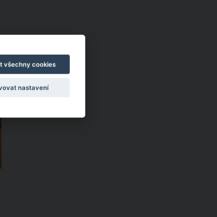
t všechny cookies
u
vovat nastavení