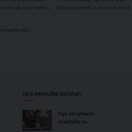
o miluje svou rodinu,
Zda jsou pravdivé, nebo ne, to už
aje fotbal nebo zajde s
si většinou musí zjistit každá žen
oklábosit na pivo.
sama. Častokrát tak zjistíme, že
(31) NAČÍST VÍCE
 ale, že muži mají také
to, co jsme považovaly za
ví, která si nechávají
neotřesitelnou pravdu, je vlastně
ebe? Vypátrali jsme
úplný blábol. O jakých mýtech je
ich!
řeč?
CO SI PROHLÍŽEJÍ OSTATNÍ?
Tipy na výborné
moučníky na…