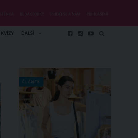
STĚNKA
REDAKTORKY
PŘIDEJ SE K NÁM
PŘIHLÁŠENÍ
KVÍZY
DALŠÍ
ČLÁNEK